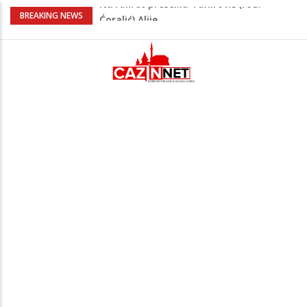
FIFA stala u odbranu Infantina nakon
BREAKING NEWS
skandala sa ljubavnicom
Meso koje se topi u ustima: Jednostavan
recept za sočnu junetinu u saftu
Zašto se Real Madrid ovog ljeta ne
priprema u Sjedinjenim Državama
Evo kakvo vrijeme očekuje Krajinu danas
i narednih 15 dana
Na Ahiret preselila Tahirović (rođ.
Ćoralić) Alije