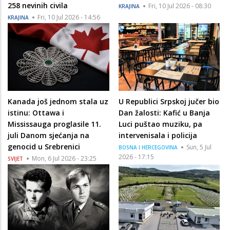
258 nevinih civila
Fri, 10 Jul 2026 - 08:30
KRAJINA
Fri, 10 Jul 2026 - 14:56
KRAJINA
Kanada još jednom stala uz
U Republici Srpskoj jučer bio
istinu: Ottawa i
Dan žalosti: Kafić u Banja
Mississauga proglasile 11.
Luci puštao muziku, pa
juli Danom sjećanja na
intervenisala i policija
genocid u Srebrenici
Sun, 5 Jul
BOSNA I HERCEGOVINA
2026 - 17:15
Mon, 6 Jul 2026 - 23:25
SVIJET