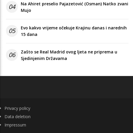
Na Ahiret preselio Pajazetović (Osman) Natko zvani
04
Mujo
Evo kakvo vrijeme očekuje Krajinu danas i narednih
05
15 dana
Zašto se Real Madrid ovog ljeta ne priprema u
06
Sjedinjenim Državama
FOOTER
Privacy policy
Data deletion
Impressum