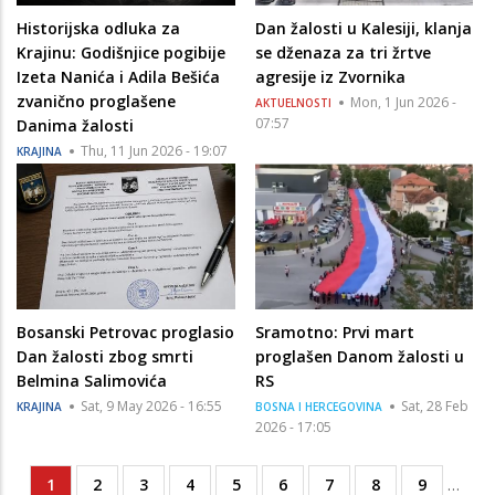
Historijska odluka za
Dan žalosti u Kalesiji, klanja
Krajinu: Godišnjice pogibije
se dženaza za tri žrtve
Izeta Nanića i Adila Bešića
agresije iz Zvornika
zvanično proglašene
Mon, 1 Jun 2026 -
AKTUELNOSTI
07:57
Danima žalosti
Thu, 11 Jun 2026 - 19:07
KRAJINA
Bosanski Petrovac proglasio
Sramotno: Prvi mart
Dan žalosti zbog smrti
proglašen Danom žalosti u
Belmina Salimovića
RS
Sat, 9 May 2026 - 16:55
Sat, 28 Feb
KRAJINA
BOSNA I HERCEGOVINA
2026 - 17:05
Current
1
Page
2
Page
3
Page
4
Page
5
Page
6
Page
7
Page
8
Page
9
…
Pagination