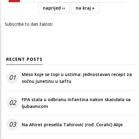
page
Next
naprijed ››
Last
na kraj »
page
page
Subscribe to dan žalosti
RECENT POSTS
Meso koje se topi u ustima: Jednostavan recept za
01
sočnu junetinu u saftu
FIFA stala u odbranu Infantina nakon skandala sa
02
ljubavnicom
03
Na Ahiret preselila Tahirović (rođ. Ćoralić) Alije