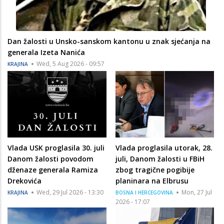
Dan žalosti u Unsko-sanskom kantonu u znak sjećanja na
generala Izeta Nanića
Wed, 5 Aug 2026 - 09:57
KRAJINA
Vlada USK proglasila 30. juli
Vlada proglasila utorak, 28.
Danom žalosti povodom
juli, Danom žalosti u FBiH
dženaze generala Ramiza
zbog tragične pogibije
Drekovića
planinara na Elbrusu
Wed, 29 Jul 2026 - 13:30
Mon, 27 Jul
KRAJINA
BOSNA I HERCEGOVINA
2026 - 17:07