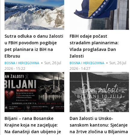
Sutra odluka o danu žalosti
FBiH odaje počast
u FBiH povodom pogibije
stradalim planinarima:
pet planinara iz BiH na
Vlada proglašava Dan
Elbrusu
žalosti
Sun, 26 Jul
Sun, 26 Jul
BOSNA I HERCEGOVINA
BOSNA I HERCEGOVINA
2026 - 15:22
2026 - 14:27
Biljani – rana Bosanske
Dan žalosti u Unsko-
Krajine koja ne zacjeljuje:
sanskom kantonu: Sjećanje
Na današnji dan ubijeno je
na žrtve zločina u Biljanima