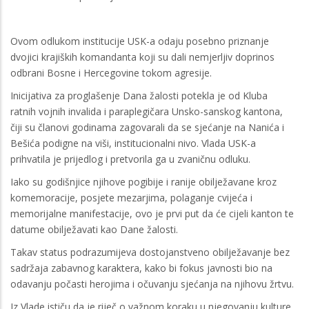
Ovom odlukom institucije USK-a odaju posebno priznanje
dvojici krajiških komandanta koji su dali nemjerljiv doprinos
odbrani Bosne i Hercegovine tokom agresije.
Inicijativa za proglašenje Dana žalosti potekla je od Kluba
ratnih vojnih invalida i paraplegičara Unsko-sanskog kantona,
čiji su članovi godinama zagovarali da se sjećanje na Nanića i
Bešića podigne na viši, institucionalni nivo. Vlada USK-a
prihvatila je prijedlog i pretvorila ga u zvaničnu odluku.
Iako su godišnjice njihove pogibije i ranije obilježavane kroz
komemoracije, posjete mezarjima, polaganje cvijeća i
memorijalne manifestacije, ovo je prvi put da će cijeli kanton te
datume obilježavati kao Dane žalosti.
Takav status podrazumijeva dostojanstveno obilježavanje bez
sadržaja zabavnog karaktera, kako bi fokus javnosti bio na
odavanju počasti herojima i očuvanju sjećanja na njihovu žrtvu.
Iz Vlade ističu da je riječ o važnom koraku u njegovanju kulture