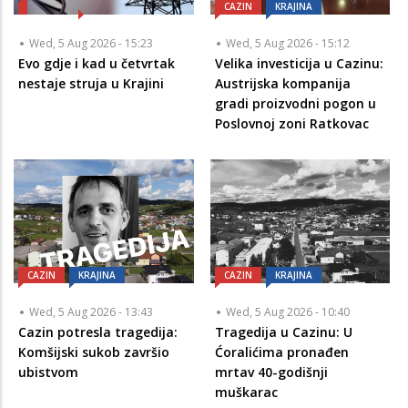
CAZIN
KRAJINA
Wed, 5 Aug 2026 - 15:23
Wed, 5 Aug 2026 - 15:12
Evo gdje i kad u četvrtak
Velika investicija u Cazinu:
nestaje struja u Krajini
Austrijska kompanija
gradi proizvodni pogon u
Poslovnoj zoni Ratkovac
CAZIN
KRAJINA
CAZIN
KRAJINA
Wed, 5 Aug 2026 - 13:43
Wed, 5 Aug 2026 - 10:40
Cazin potresla tragedija:
Tragedija u Cazinu: U
Komšijski sukob završio
Ćoralićima pronađen
ubistvom
mrtav 40-godišnji
muškarac