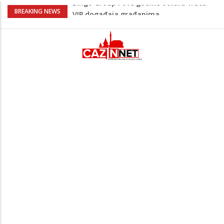
Sarajevo ipak u Mostaru igra
BREAKING NEWS
Čeferin odredio ko dijeli pravdu u 1 kolu
Premijer lige BiH
Lepa Brena pala na koncertu u Budvi
nakon kultnog zamaha nogom: "Nisi bio
na njenom koncertu ako nije pala"
Na Ahiret preselio BEKTAŠEVIĆ (HUSEIN)
HUSEIN-BEKTAŠ
Bingo Group i ove godine otvara vrata
VIP događaja građanima