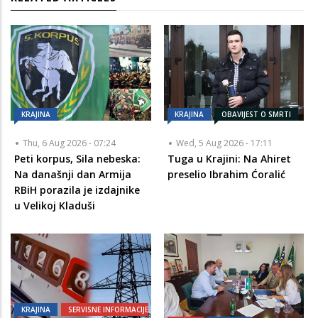
KRAJINA
KRAJINA
OBAVIJEST O SMRTI
Thu, 6 Aug 2026 - 07:24
Wed, 5 Aug 2026 - 17:11
Peti korpus, Sila nebeska:
Tuga u Krajini: Na Ahiret
Na današnji dan Armija
preselio Ibrahim Ćoralić
RBiH porazila je izdajnike
u Velikoj Kladuši
KRAJINA
SERVISNE INFORMACIJE