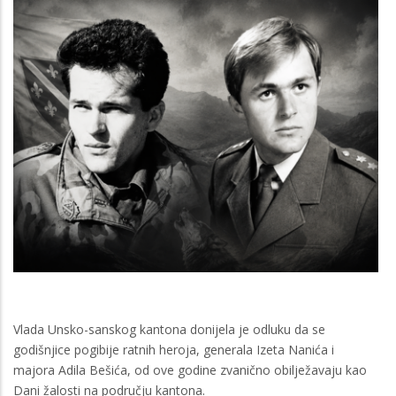
Vlada Unsko-sanskog kantona donijela je odluku da se
godišnjice pogibije ratnih heroja, generala Izeta Nanića i
majora Adila Bešića, od ove godine zvanično obilježavaju kao
Dani žalosti na području kantona.