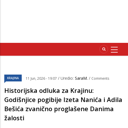
/ Uredio:
SaraM.
/
KRAJINA
11 Jun, 2026 - 19:07
Comments
Historijska odluka za Krajinu:
Godišnjice pogibije Izeta Nanića i Adila
Bešića zvanično proglašene Danima
žalosti