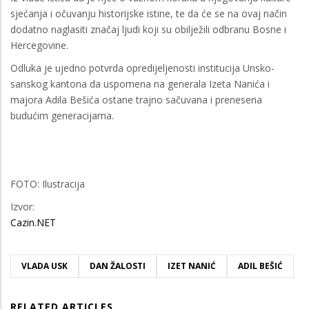
sjećanja i očuvanju historijske istine, te da će se na ovaj način
dodatno naglasiti značaj ljudi koji su obilježili odbranu Bosne i
Hercegovine.
Odluka je ujedno potvrda opredijeljenosti institucija Unsko-
sanskog kantona da uspomena na generala Izeta Nanića i
majora Adila Bešića ostane trajno sačuvana i prenesena
budućim generacijama.
FOTO: Ilustracija
Izvor:
Cazin.NET
VLADA USK
DAN ŽALOSTI
IZET NANIĆ
ADIL BEŠIĆ
RELATED ARTICLES