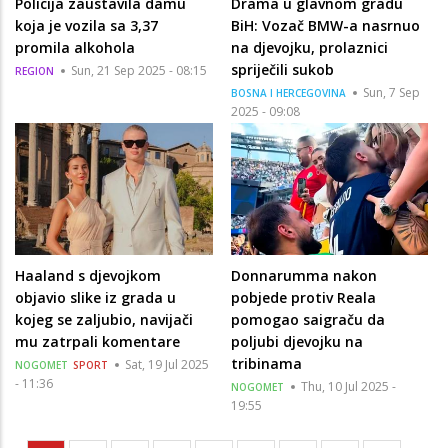
Policija zaustavila damu
Drama u glavnom gradu
koja je vozila sa 3,37
BiH: Vozač BMW-a nasrnuo
promila alkohola
na djevojku, prolaznici
spriječili sukob
Sun, 21 Sep 2025 - 08:15
REGION
Sun, 7 Sep
BOSNA I HERCEGOVINA
2025 - 09:08
Haaland s djevojkom
Donnarumma nakon
objavio slike iz grada u
pobjede protiv Reala
kojeg se zaljubio, navijači
pomogao saigraču da
mu zatrpali komentare
poljubi djevojku na
tribinama
Sat, 19 Jul 2025
NOGOMET
SPORT
- 11:36
Thu, 10 Jul 2025 -
NOGOMET
19:55