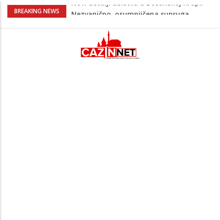
Na Ahiret preselila Bešić (rođ. Blažević)
BREAKING NEWS
Senija – Sena
Na Ahiret preselio ŠUPUK (Refik) ŠEFIK
Evo koje države su zasad za, a koje
protiv Infantina na izborima: Srbija i
Hrvatska se izjasnile
Majka Izeta Nanića progovorila nakon
obilježavanja godišnjice: "Doživjela sam
poniženje na mjestu gdje se odaje
počast mom sinu"
Novi detalji ubistva u Bosanskoj Krupi:
Nezvanično, osumnjičena supruga
ubijenog