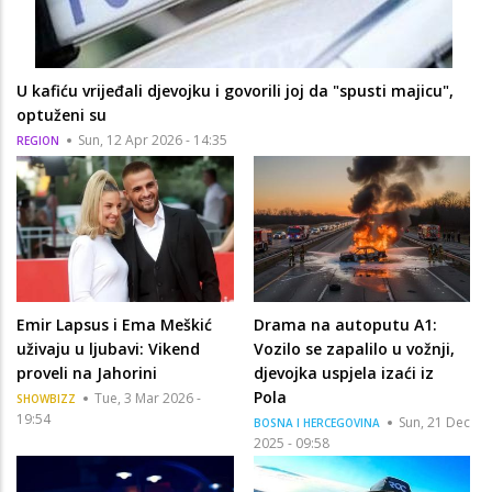
U kafiću vrijeđali djevojku i govorili joj da "spusti majicu",
optuženi su
Sun, 12 Apr 2026 - 14:35
REGION
Emir Lapsus i Ema Meškić
Drama na autoputu A1:
uživaju u ljubavi: Vikend
Vozilo se zapalilo u vožnji,
proveli na Jahorini
djevojka uspjela izaći iz
Pola
Tue, 3 Mar 2026 -
SHOWBIZZ
19:54
Sun, 21 Dec
BOSNA I HERCEGOVINA
2025 - 09:58