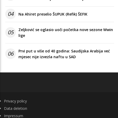
04
Na Ahiret preselio ŠUPUK (Refik) ŠEFIK
Zeljković se oglasio uoči početka nove sezone Wwin
05
lige
Prvi put u više od 40 godina: Saudijska Arabija već
06
mjesec nije izvezla naftu u SAD
FOOTER
Privacy policy
Data deletion
Impressum