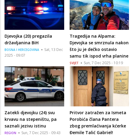
Djevojka (20) pregazila
Tragedija na Alpama:
državljanina BiH
Djevojka se smrznula nakon
što ju je dečko ostavio
Sat, 13 Dec
BOSNA I HERCEGOVINA
2025 - 09:07
samu tik ispod vrha planine
Sun, 7 Dec 2025 - 10:19
SVIJET
Zatekli djevojku (24) svu
Pritvor zatražen za Ismeta
krvavu na stepeništu, pa
Porobića člana Pantera
saznali jezivu istinu
zbog premlaćivanja kćerke
Đemile Talić Gabriel!
Sun, 7 Dec 2025 - 09:43
REGION