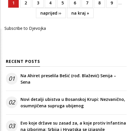
Current
1
Page
2
Page
3
Page
4
Page
5
Page
6
Page
7
Page
8
Page
9
…
Pagination
page
Next
naprijed ››
Last
na kraj »
page
page
Subscribe to Djevojka
RECENT POSTS
Na Ahiret preselila Bešić (rođ. Blažević) Senija –
01
Sena
Novi detalji ubistva u Bosanskoj Krupi: Nezvanično,
02
osumnjičena supruga ubijenog
Evo koje države su zasad za, a koje protiv Infantina
03
na izborima: Srbija i Hrvatska se izjasnile