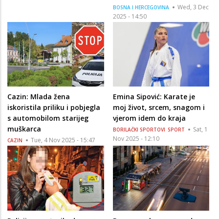
Wed, 3 Dec
BOSNA I HERCEGOVINA
2025 - 14:50
Cazin: Mlada žena
Emina Sipović: Karate je
iskoristila priliku i pobjegla
moj život, srcem, snagom i
s automobilom starijeg
vjerom idem do kraja
muškarca
Sat, 1
BORILAČKI SPORTOVI
SPORT
Nov 2025 - 12:10
Tue, 4 Nov 2025 - 15:47
CAZIN