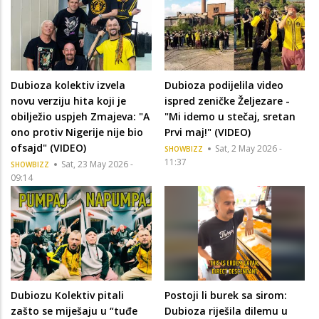
Dubioza kolektiv izvela
Dubioza podijelila video
novu verziju hita koji je
ispred zeničke Željezare -
obilježio uspjeh Zmajeva: "A
"Mi idemo u stečaj, sretan
ono protiv Nigerije nije bio
Prvi maj!" (VIDEO)
ofsajd" (VIDEO)
Sat, 2 May 2026 -
SHOWBIZZ
11:37
Sat, 23 May 2026 -
SHOWBIZZ
09:14
Dubiozu Kolektiv pitali
Postoji li burek sa sirom:
zašto se miješaju u “tuđe
Dubioza riješila dilemu u