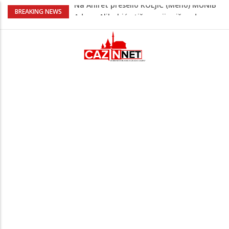
Adnan Alibabić otišao prije više od
BREAKING NEWS
godinu iz bolnice u Bihaću, otac:
"Preteško je, ali ne odustajemo"
Na mjestu gdje su nedavno poginula
dvojica mladića danas poginuo
motociklista
Danas isplata invalidnina u FBiH: Za
korisnike osigurano 63,4 miliona KM
Na Ahiret preselila Topić (rođ. Budimlić)
Nihada
Na Ahiret preselio KOLJIĆ (Meho) MUNIB