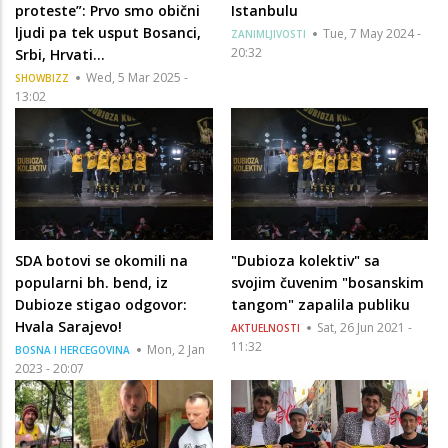
proteste”: Prvo smo obični
Istanbulu
ljudi pa tek usput Bosanci,
Tue, 7 May 2024 -
ZANIMLJIVOSTI
20:32
Srbi, Hrvati…
Wed, 5 Mar 2025 -
SHOWBIZZ
13:02
SDA botovi se okomili na
"Dubioza kolektiv" sa
popularni bh. bend, iz
svojim čuvenim "bosanskim
Dubioze stigao odgovor:
tangom" zapalila publiku
Hvala Sarajevo!
Sat, 26 Jun 2021 -
AKTUELNOSTI
11:32
Mon, 2 Jan
BOSNA I HERCEGOVINA
2023 - 20:07