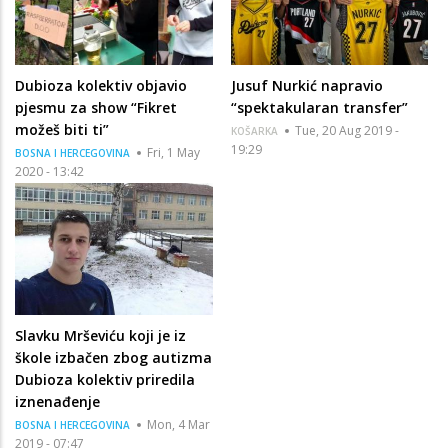
Dubioza kolektiv objavio
Jusuf Nurkić napravio
pjesmu za show “Fikret
“spektakularan transfer”
možeš biti ti”
Tue, 20 Aug 2019 -
KOŠARKA
19:29
Fri, 1 May
BOSNA I HERCEGOVINA
2020 - 13:42
Slavku Mrševiću koji je iz
škole izbačen zbog autizma
Dubioza kolektiv priredila
iznenađenje
Mon, 4 Mar
BOSNA I HERCEGOVINA
2019 - 07:47