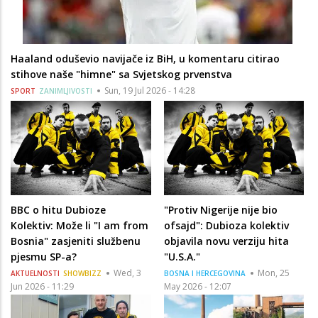
Haaland oduševio navijače iz BiH, u komentaru citirao
stihove naše "himne" sa Svjetskog prvenstva
Sun, 19 Jul 2026 - 14:28
SPORT
ZANIMLJIVOSTI
BBC o hitu Dubioze
"Protiv Nigerije nije bio
Kolektiv: Može li "I am from
ofsajd": Dubioza kolektiv
Bosnia" zasjeniti službenu
objavila novu verziju hita
pjesmu SP-a?
"U.S.A."
Wed, 3
Mon, 25
AKTUELNOSTI
SHOWBIZZ
BOSNA I HERCEGOVINA
Jun 2026 - 11:29
May 2026 - 12:07