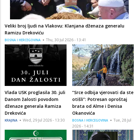
Veliki broj ljudi na Vlakovu: Klanjana dženaza generalu
Ramizu Drekoviću
Thu, 30 Jul 2026 - 13:41
BOSNA I HERCEGOVINA
Vlada USK proglasila 30. juli
“Srce odbija vjerovati da ste
Danom žalosti povodom
otišli”: Potresan oproštaj
dženaze generala Ramiza
brata od Alme i Denisa
Drekovića
Okanovića
Wed, 29 Jul 2026 - 13:30
Tue, 28 Jul
KRAJINA
BOSNA I HERCEGOVINA
2026 - 14:31