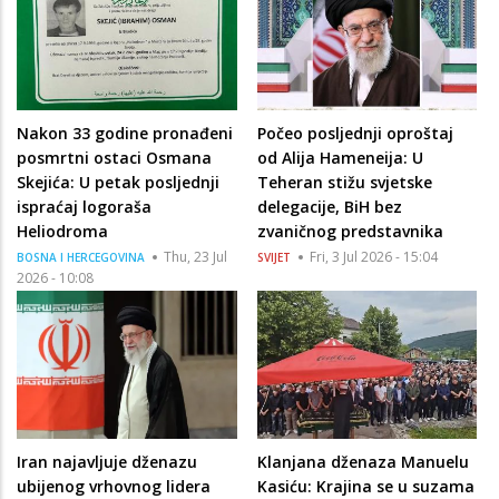
Nakon 33 godine pronađeni
Počeo posljednji oproštaj
posmrtni ostaci Osmana
od Alija Hameneija: U
Skejića: U petak posljednji
Teheran stižu svjetske
ispraćaj logoraša
delegacije, BiH bez
Heliodroma
zvaničnog predstavnika
Thu, 23 Jul
Fri, 3 Jul 2026 - 15:04
BOSNA I HERCEGOVINA
SVIJET
2026 - 10:08
Iran najavljuje dženazu
Klanjana dženaza Manuelu
ubijenog vrhovnog lidera
Kasiću: Krajina se u suzama