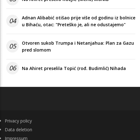
Adnan Alibabić otišao prije više od godinu iz bolnice
04
u Bihaću, otac: "Preteško je, ali ne odustajemo"
Otvoren sukob Trumpa i Netanjahua: Plan za Gazu
05
pred slomom
06
Na Ahiret preselila Topić (rođ. Budimlić) Nihada
FOOTER
Privacy policy
Data deletion
Impressum