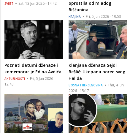
oprostila od mladog
Sat, 13 Jun 2026 - 14:42
SVIJET
Bišćanina
Fri, 5 Jun 2026 - 19:53
KRAJINA
Poznati datumi dženaze i
Klanjana dženaza Sejdi
komemoracije Edina Avdića
Bešlić: Ukopana pored svog
Halida
Fri, 5 Jun 2026 -
AKTUELNOSTI
12:43
Thu, 4 Jun
BOSNA I HERCEGOVINA
2026 - 15:17