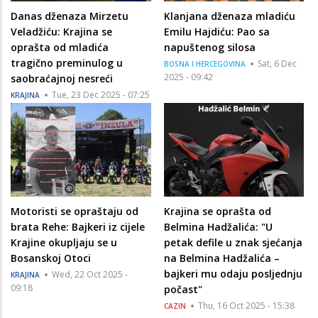
Danas dženaza Mirzetu
Klanjana dženaza mladiću
Veladžiću: Krajina se
Emilu Hajdiću: Pao sa
oprašta od mladića
napuštenog silosa
tragično preminulog u
Sat, 6 Dec
BOSNA I HERCEGOVINA
2025 - 09:42
saobraćajnoj nesreći
Tue, 23 Dec 2025 - 07:25
KRAJINA
Motoristi se opraštaju od
Krajina se oprašta od
brata Rehe: Bajkeri iz cijele
Belmina Hadžalića: "U
Krajine okupljaju se u
petak defile u znak sjećanja
Bosanskoj Otoci
na Belmina Hadžalića –
bajkeri mu odaju posljednju
Wed, 22 Oct 2025 -
KRAJINA
09:18
počast"
Thu, 16 Oct 2025 - 15:38
CAZIN