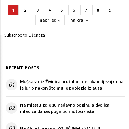
Current
1
Page
2
Page
3
Page
4
Page
5
Page
6
Page
7
Page
8
Page
9
…
Pagination
page
Next
naprijed ››
Last
na kraj »
page
page
Subscribe to Dženaza
RECENT POSTS
Muškarac iz Živinica brutalno pretukao djevojku pa
01
je jurio nakon što mu je pobjegla iz auta
Na mjestu gdje su nedavno poginula dvojica
02
mladića danas poginuo motociklista
03
Na Ahiret preselio KOLJIĆ (Meho) MUNIB