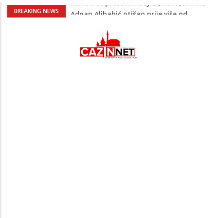
Adnan Alibabić otišao prije više od
BREAKING NEWS
godinu iz bolnice u Bihaću, otac:
"Preteško je, ali ne odustajemo"
Na mjestu gdje su nedavno poginula
dvojica mladića danas poginuo
motociklista
Muškarac iz Živinica brutalno pretukao
djevojku pa je jurio nakon što mu je
pobjegla iz auta
Danas isplata invalidnina u FBiH: Za
korisnike osigurano 63,4 miliona KM
Na Ahiret preselio KOLJIĆ (Meho) MUNIB