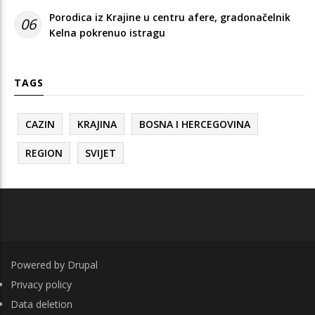
Porodica iz Krajine u centru afere, gradonačelnik
06
Kelna pokrenuo istragu
TAGS
CAZIN
KRAJINA
BOSNA I HERCEGOVINA
REGION
SVIJET
Powered by
Drupal
FOOTER
Privacy policy
Data deletion