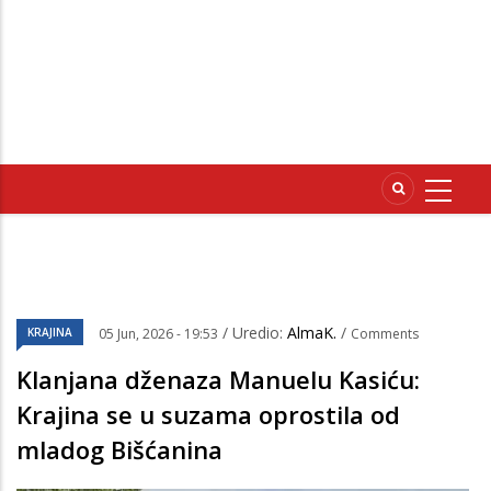
/ Uredio:
AlmaK.
/
KRAJINA
05 Jun, 2026 - 19:53
Comments
Klanjana dženaza Manuelu Kasiću:
Krajina se u suzama oprostila od
mladog Bišćanina