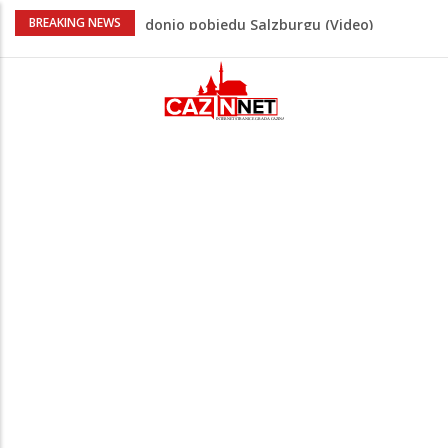
“Pečat slobodi 2026”: U Tržačkoj Rašteli
BREAKING NEWS
obilježena 31. godišnjica deblokade
Unsko-sanskog kantona
Porodica iz Krajine u centru afere,
gradonačelnik Kelna pokrenuo istragu
Čestitka povodom Dana Grada Cazina
Velika Kladuša pod udarom požara:
Vatrogasci nadljudskim naporima
spriječili veću tragediju
Tabaković ušao s klupe i prvijencem
donio pobjedu Salzburgu (Video)