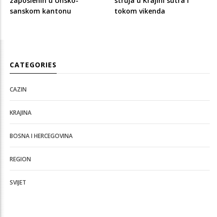
zaposlenih u Unsko-
struja u Krajini sutra i
sanskom kantonu
tokom vikenda
CATEGORIES
CAZIN
KRAJINA
BOSNA I HERCEGOVINA
REGION
SVIJET