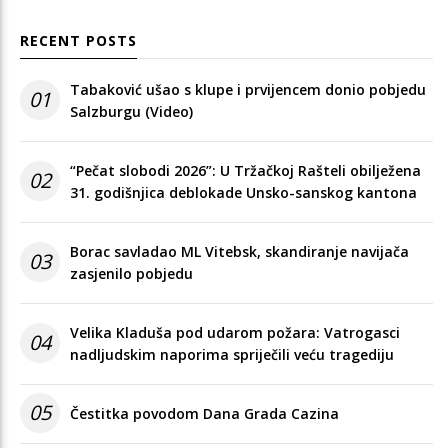
RECENT POSTS
Tabaković ušao s klupe i prvijencem donio pobjedu
01
Salzburgu (Video)
“Pečat slobodi 2026”: U Tržačkoj Rašteli obilježena
02
31. godišnjica deblokade Unsko-sanskog kantona
Borac savladao ML Vitebsk, skandiranje navijača
03
zasjenilo pobjedu
Velika Kladuša pod udarom požara: Vatrogasci
04
nadljudskim naporima spriječili veću tragediju
05
Čestitka povodom Dana Grada Cazina