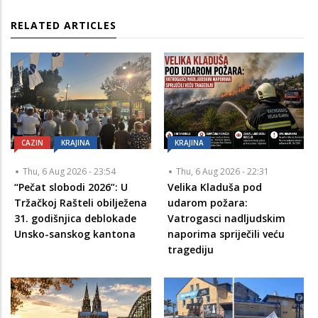
RELATED ARTICLES
CAZIN
KRAJINA
KRAJINA
Thu, 6 Aug 2026 - 23:54
Thu, 6 Aug 2026 - 22:31
“Pečat slobodi 2026”: U
Velika Kladuša pod
Tržačkoj Rašteli obilježena
udarom požara:
31. godišnjica deblokade
Vatrogasci nadljudskim
Unsko-sanskog kantona
naporima spriječili veću
tragediju