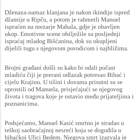
Dženaza-namaz klanjana je nakon ikindije ispred
džamije u Ripču, a potom je rahmetli Manuel
ispraćen na mezarje Mahala, gdje je obavljen
ukop. Emotivne scene obilježile su posljednji
ispraćaj mladog Bišćanina, dok su okupljeni
dijelili tugu s njegovom porodicom i najbližima.
Brojni građani došli su kako bi odali počast
mladiću čiji je prerani odlazak potresao Bihać i
cijelu Krajinu. U tišini i dovama prisutni su se
oprostili od Manuela, prisjećajući se njegovog
života i tragova koje je ostavio među prijateljima i
poznanicima.
Podsjećamo, Manuel Kasić smrtno je stradao u
teškoj saobraćajnoj nesreći koja se dogodila u
bihaćkoj Ulici Bedem. Njegova smrt izazvala je