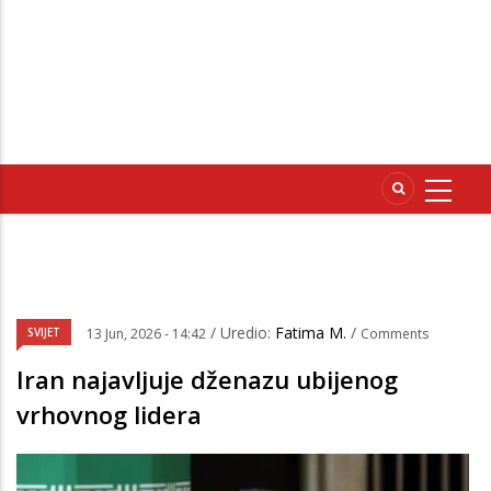
/ Uredio:
Fatima M.
/
SVIJET
13 Jun, 2026 - 14:42
Comments
Iran najavljuje dženazu ubijenog
vrhovnog lidera