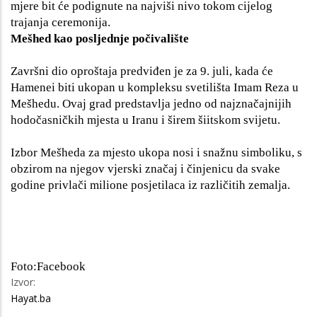
mjere bit će podignute na najviši nivo tokom cijelog
trajanja ceremonija.
Mešhed kao posljednje počivalište
Završni dio oproštaja predviđen je za 9. juli, kada će
Hamenei biti ukopan u kompleksu svetilišta Imam Reza u
Mešhedu. Ovaj grad predstavlja jedno od najznačajnijih
hodočasničkih mjesta u Iranu i širem šiitskom svijetu.
Izbor Mešheda za mjesto ukopa nosi i snažnu simboliku, s
obzirom na njegov vjerski značaj i činjenicu da svake
godine privlači milione posjetilaca iz različitih zemalja.
Foto:Facebook
Izvor:
Hayat.ba