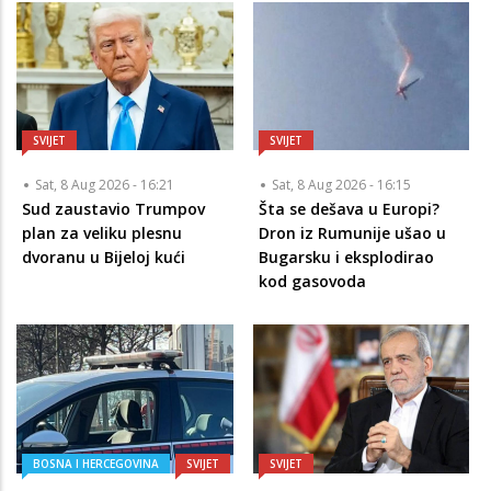
SVIJET
SVIJET
Sat, 8 Aug 2026 - 16:21
Sat, 8 Aug 2026 - 16:15
Sud zaustavio Trumpov
Šta se dešava u Europi?
plan za veliku plesnu
Dron iz Rumunije ušao u
dvoranu u Bijeloj kući
Bugarsku i eksplodirao
kod gasovoda
BOSNA I HERCEGOVINA
SVIJET
SVIJET