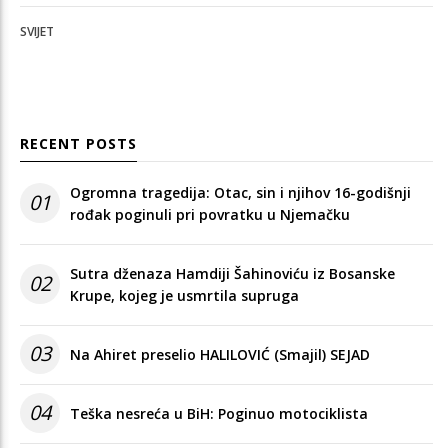
SVIJET
RECENT POSTS
Ogromna tragedija: Otac, sin i njihov 16-godišnji
01
rođak poginuli pri povratku u Njemačku
Sutra dženaza Hamdiji Šahinoviću iz Bosanske
02
Krupe, kojeg je usmrtila supruga
03
Na Ahiret preselio HALILOVIĆ (Smajil) SEJAD
04
Teška nesreća u BiH: Poginuo motociklista