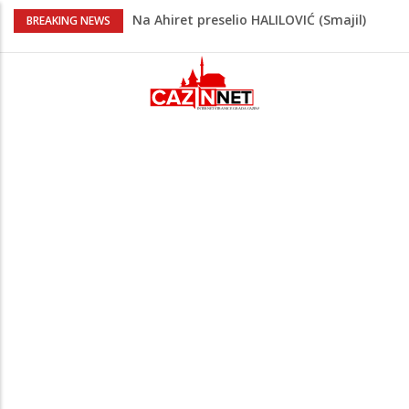
Na Ahiret preselio HALILOVIĆ (Smajil)
BREAKING NEWS
SEJAD
Sutra dženaza Hamdiji Šahinoviću iz
Bosanske Krupe, kojeg je usmrtila
supruga
Ogromna tragedija: Otac, sin i njihov 16-
godišnji rođak poginuli pri povratku u
Njemačku
Prvi put nakon 40 godina Amerika ostala
bez saudijske nafte
Teška nesreća u BiH: Poginuo
motociklista