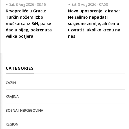
Sat, 8 Aug 2026 - 08:16
Sat, 8 Aug 2026 - 07:58
Krvoproliće u Gracu:
Novo upozorenje iz Irana:
Turčin nožem izbo
Ne želimo napadati
muškarca iz BiH, pa se
susjedne zemlje, ali ćemo
dao u bijeg, pokrenuta
uzvratiti ukoliko krenu na
velika potjera
nas
CATEGORIES
CAZIN
KRAJINA
BOSNA I HERCEGOVINA
REGION