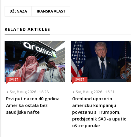
DŽENAZA
IRANSKA VLAST
RELATED ARTICLES
SVIJET
SVIJET
Sat, 8 Aug 2026 - 18:28
Sat, 8 Aug 2026 - 16:31
Prvi put nakon 40 godina
Grenland upozorio
Amerika ostala bez
američku kompaniju
saudijske nafte
povezanu s Trumpom,
predsjednik SAD-a uputio
oštre poruke