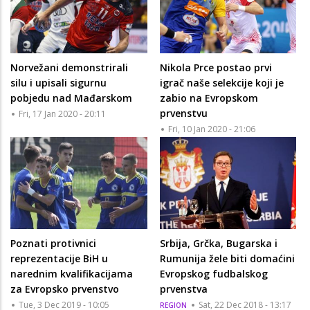
Norvežani demonstrirali
Nikola Prce postao prvi
silu i upisali sigurnu
igrač naše selekcije koji je
pobjedu nad Mađarskom
zabio na Evropskom
prvenstvu
Fri, 17 Jan 2020 - 20:11
Fri, 10 Jan 2020 - 21:06
Poznati protivnici
Srbija, Grčka, Bugarska i
reprezentacije BiH u
Rumunija žele biti domaćini
narednim kvalifikacijama
Evropskog fudbalskog
za Evropsko prvenstvo
prvenstva
Tue, 3 Dec 2019 - 10:05
Sat, 22 Dec 2018 - 13:17
REGION