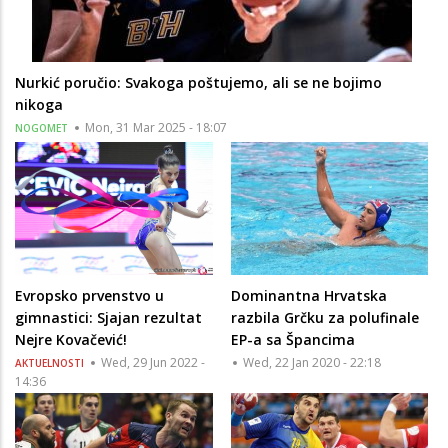
Nurkić poručio: Svakoga poštujemo, ali se ne bojimo
nikoga
Mon, 31 Mar 2025 - 18:07
NOGOMET
Evropsko prvenstvo u
Dominantna Hrvatska
gimnastici: Sjajan rezultat
razbila Grčku za polufinale
Nejre Kovačević!
EP-a sa Špancima
Wed, 29 Jun 2022 -
Wed, 22 Jan 2020 - 22:18
AKTUELNOSTI
14:36