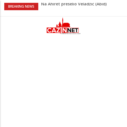
Na Ahiret preselio Veladžić (Abid)
BREAKING NEWS
Muhamed
U Americi na Ahiret preselila Dervišević
(r. Aličajić, otac Muharem) Mine
Milionske odluke na sjednici Vlade USK:
Evo kome je dodijeljen novac
Američki kongresmeni traže od Trumpa:
Vratite sankcije zvaničnicima iz
Republike Srpske
Lana Pudar predvodi BiH na EP: Pariz
čeka najbolju bh. plivačicu