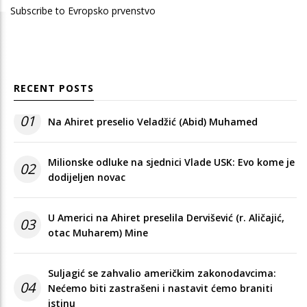
Subscribe to Evropsko prvenstvo
RECENT POSTS
01
Na Ahiret preselio Veladžić (Abid) Muhamed
Milionske odluke na sjednici Vlade USK: Evo kome je
02
dodijeljen novac
U Americi na Ahiret preselila Dervišević (r. Aličajić,
03
otac Muharem) Mine
Suljagić se zahvalio američkim zakonodavcima:
04
Nećemo biti zastrašeni i nastavit ćemo braniti
istinu