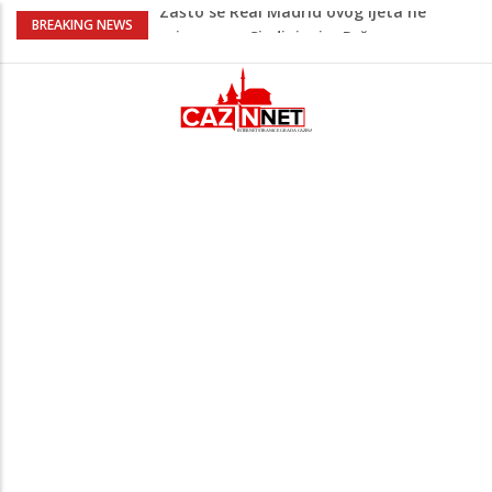
Zašto se Real Madrid ovog ljeta ne
BREAKING NEWS
priprema u Sjedinjenim Državama
Evo kakvo vrijeme očekuje Krajinu danas
i narednih 15 dana
Na Ahiret preselio Pajazetović (Osman)
Natko zvani Mujo
Pred nama je novi toplotni talas:
Temperature će dosezati i 41 stepen
Pojačan saobraćaj i gužve na granicama:
Na pojedinim prijelazima kolone već od
jutarnjih sati