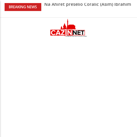
Na Ahiret preselio Ćoralić (Asim) Ibrahim
BREAKING NEWS
zv. Bajko
Nakon velikih vrućina u BiH stiže kiša
Rekordnih 20,3 miliona KM ide za
zapošljavanje i očuvanje radnih mjesta
Dok Evropa ostavlja cigarete, Hrvati
puše sve više: Treći su u cijeloj EU
Radnici više neće morati na sunce po
najvećoj vrućini: Inspektori obilaze
gradilišta