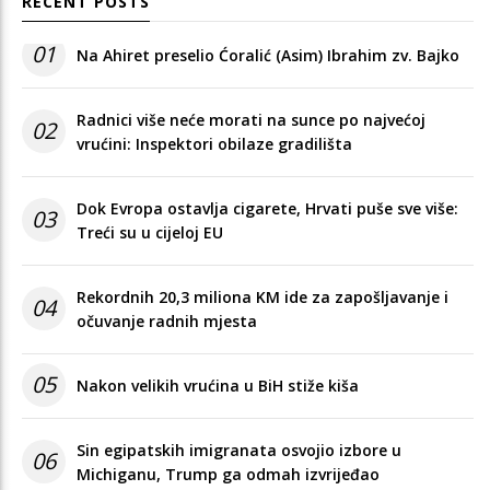
RECENT POSTS
01
Na Ahiret preselio Ćoralić (Asim) Ibrahim zv. Bajko
Radnici više neće morati na sunce po najvećoj
02
vrućini: Inspektori obilaze gradilišta
Dok Evropa ostavlja cigarete, Hrvati puše sve više:
03
Treći su u cijeloj EU
Rekordnih 20,3 miliona KM ide za zapošljavanje i
04
očuvanje radnih mjesta
05
Nakon velikih vrućina u BiH stiže kiša
Sin egipatskih imigranata osvojio izbore u
06
Michiganu, Trump ga odmah izvrijeđao