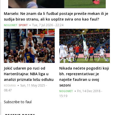
Marselo: Ne znam da li fudbal postaje previše mekan ili je
sudija birao stranu, ali ko uopšte svira ono kao faul?
Tue, 7 Jul 2026 - 22:24
NOGOMET
SPORT
Jokić udaren po ruci od
Nikada nećete pogoditi koji
Hartenštajna: NBA liga u
bh. reprezentativac je
analizi priznala lošu odluku
najviše fauliran u ovoj
sezoni
Sun, 11 May 2025 -
KOŠARKA
08:47
Fri, 14 Dec 2018 -
NOGOMET
15:19
Subscribe to faul