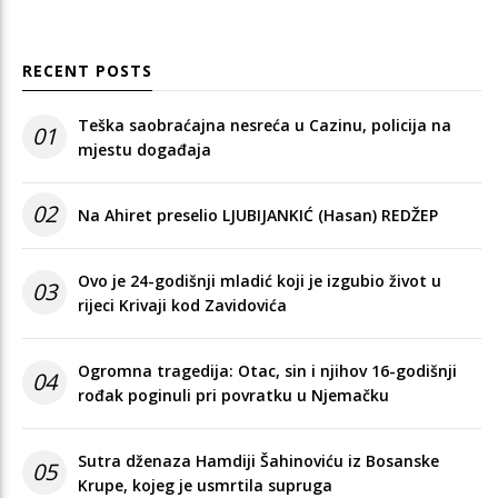
RECENT POSTS
Teška saobraćajna nesreća u Cazinu, policija na
01
mjestu događaja
02
Na Ahiret preselio LJUBIJANKIĆ (Hasan) REDŽEP
Ovo je 24-godišnji mladić koji je izgubio život u
03
rijeci Krivaji kod Zavidovića
Ogromna tragedija: Otac, sin i njihov 16-godišnji
04
rođak poginuli pri povratku u Njemačku
Sutra dženaza Hamdiji Šahinoviću iz Bosanske
05
Krupe, kojeg je usmrtila supruga