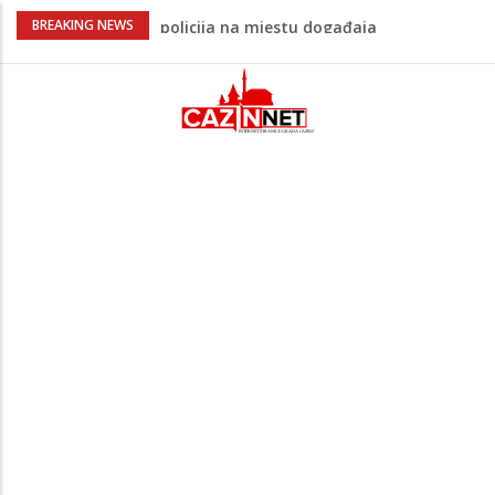
Ovo je 24-godišnji mladić koji je izgubio
BREAKING NEWS
život u rijeci Krivaji kod Zavidovića
Na Ahiret preselio LJUBIJANKIĆ (Hasan)
REDŽEP
Na Ahiret preselio HALILOVIĆ (Smajil)
SEJAD
Sutra dženaza Hamdiji Šahinoviću iz
Bosanske Krupe, kojeg je usmrtila
supruga
Teška saobraćajna nesreća u Cazinu,
policija na mjestu događaja