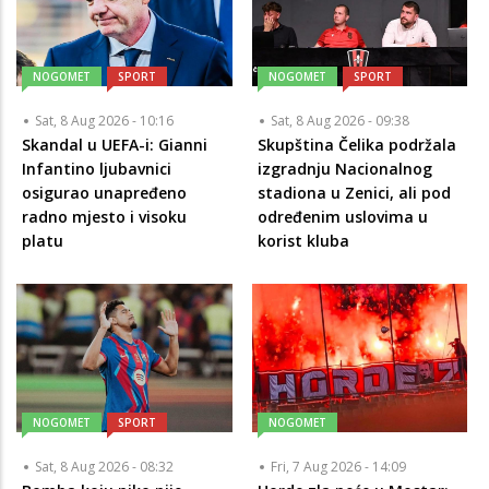
NOGOMET
SPORT
NOGOMET
SPORT
Sat, 8 Aug 2026 - 10:16
Sat, 8 Aug 2026 - 09:38
Skandal u UEFA-i: Gianni
Skupština Čelika podržala
Infantino ljubavnici
izgradnju Nacionalnog
osigurao unapređeno
stadiona u Zenici, ali pod
radno mjesto i visoku
određenim uslovima u
platu
korist kluba
NOGOMET
SPORT
NOGOMET
Sat, 8 Aug 2026 - 08:32
Fri, 7 Aug 2026 - 14:09