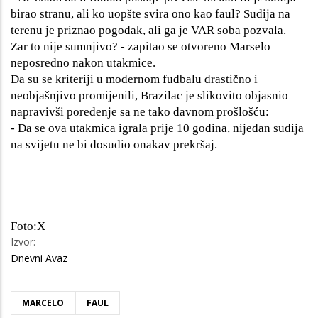
birao stranu, ali ko uopšte svira ono kao faul? Sudija na
terenu je priznao pogodak, ali ga je VAR soba pozvala.
Zar to nije sumnjivo? - zapitao se otvoreno Marselo
neposredno nakon utakmice.
Da su se kriteriji u modernom fudbalu drastično i
neobjašnjivo promijenili, Brazilac je slikovito objasnio
napravivši poređenje sa ne tako davnom prošlošću:
- Da se ova utakmica igrala prije 10 godina, nijedan sudija
na svijetu ne bi dosudio onakav prekršaj.
Foto:X
Izvor:
Dnevni Avaz
MARCELO
FAUL