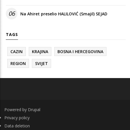
06
Na Ahiret preselio HALILOVIĆ (Smajil) SEJAD
TAGS
CAZIN
KRAJINA
BOSNA I HERCEGOVINA
REGION
SVIJET
Powered by
Drupal
FOOTER
Privacy policy
Data deletion