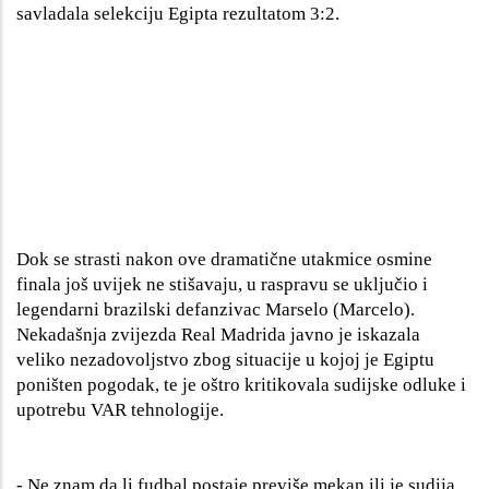
savladala selekciju Egipta rezultatom 3:2.
Dok se strasti nakon ove dramatične utakmice osmine
finala još uvijek ne stišavaju, u raspravu se uključio i
legendarni brazilski defanzivac Marselo (Marcelo).
Nekadašnja zvijezda Real Madrida javno je iskazala
veliko nezadovoljstvo zbog situacije u kojoj je Egiptu
poništen pogodak, te je oštro kritikovala sudijske odluke i
upotrebu VAR tehnologije.
- Ne znam da li fudbal postaje previše mekan ili je sudija