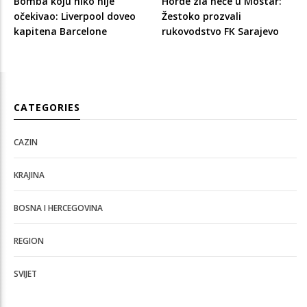
Bomba koju niko nije
Horde zla neće u Mostar:
očekivao: Liverpool doveo
Žestoko prozvali
kapitena Barcelone
rukovodstvo FK Sarajevo
CATEGORIES
CAZIN
KRAJINA
BOSNA I HERCEGOVINA
REGION
SVIJET