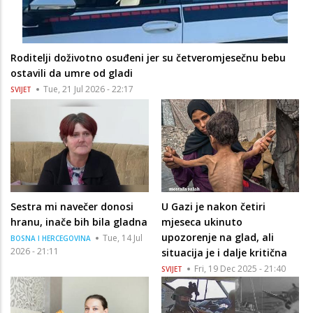
Roditelji doživotno osuđeni jer su četveromjesečnu bebu
ostavili da umre od gladi
Tue, 21 Jul 2026 - 22:17
SVIJET
Sestra mi navečer donosi
U Gazi je nakon četiri
hranu, inače bih bila gladna
mjeseca ukinuto
upozorenje na glad, ali
Tue, 14 Jul
BOSNA I HERCEGOVINA
2026 - 21:11
situacija je i dalje kritična
Fri, 19 Dec 2025 - 21:40
SVIJET