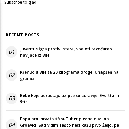
Subscribe to glad
RECENT POSTS
Juventus igra protiv Intera, Spaleti razočarao
01
navijače iz BiH
Krenuo u BiH sa 20 kilograma droge: Uhapšen na
02
granici
Bebe koje odrastaju uz pse su zdravije: Evo šta ih
03
štiti
Popularni hrvatski YouTuber gledao duel na
04
Grbavici: Sad vidim zašto neki kažu prvo Željo, pa