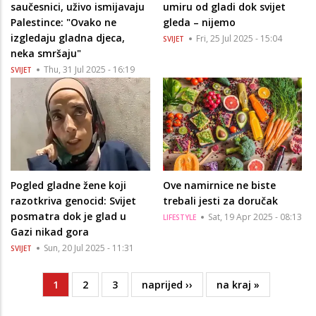
saučesnici, uživo ismijavaju
umiru od gladi dok svijet
Palestince: "Ovako ne
gleda – nijemo
izgledaju gladna djeca,
Fri, 25 Jul 2025 - 15:04
SVIJET
neka smršaju"
Thu, 31 Jul 2025 - 16:19
SVIJET
Pogled gladne žene koji
Ove namirnice ne biste
razotkriva genocid: Svijet
trebali jesti za doručak
posmatra dok je glad u
Sat, 19 Apr 2025 - 08:13
LIFESTYLE
Gazi nikad gora
Sun, 20 Jul 2025 - 11:31
SVIJET
Current
1
Page
2
Page
3
Next
naprijed ››
Last
na kraj »
Pagination
page
page
page