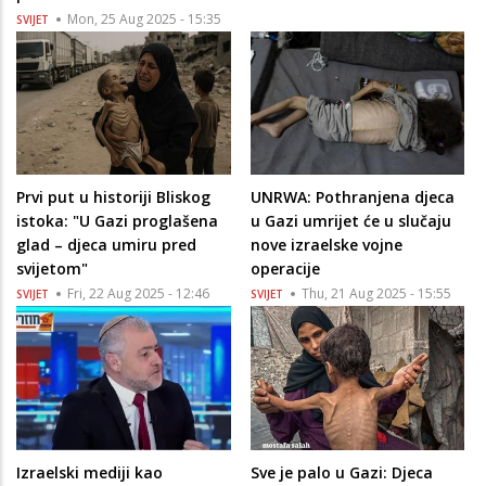
Mon, 25 Aug 2025 - 15:35
SVIJET
Prvi put u historiji Bliskog
UNRWA: Pothranjena djeca
istoka: "U Gazi proglašena
u Gazi umrijet će u slučaju
glad – djeca umiru pred
nove izraelske vojne
svijetom"
operacije
Fri, 22 Aug 2025 - 12:46
Thu, 21 Aug 2025 - 15:55
SVIJET
SVIJET
Izraelski mediji kao
Sve je palo u Gazi: Djeca