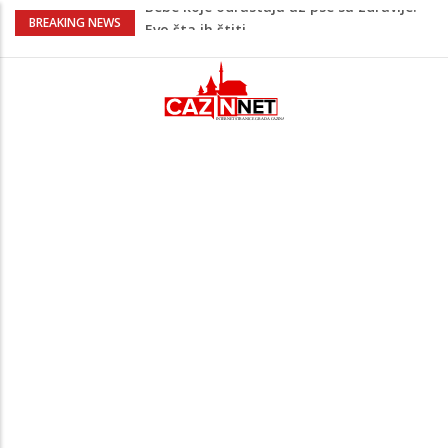
Krenuo u BiH sa 20 kilograma droge:
BREAKING NEWS
Uhapšen na granici
Juventus igra protiv Intera, Spaleti
razočarao navijače iz BiH
Užas: Uhapšen Italijan (45) kako
mobitelom snima djecu na plaži
Čistite dom? Obratite pažnju na stvari
koje ne biste trebali olako bacati u
smeće
Bebe koje odrastaju uz pse su zdravije:
Evo šta ih štiti