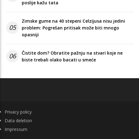
poslije kažu tata
Zimske gume na 40 stepeni Celzijusa nisu jedini
05
problem: Pogrešan pritisak može biti mnogo
opasniji
Čistite dom? Obratite pažnju na stvari koje ne
06
biste trebali olako bacati u smeće
FOOTER
Privacy policy
Data deletion
Impressum