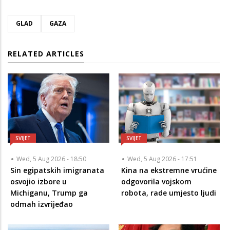
GLAD
GAZA
RELATED ARTICLES
SVIJET
SVIJET
Wed, 5 Aug 2026 - 18:50
Wed, 5 Aug 2026 - 17:51
Sin egipatskih imigranata
Kina na ekstremne vrućine
osvojio izbore u
odgovorila vojskom
Michiganu, Trump ga
robota, rade umjesto ljudi
odmah izvrijeđao