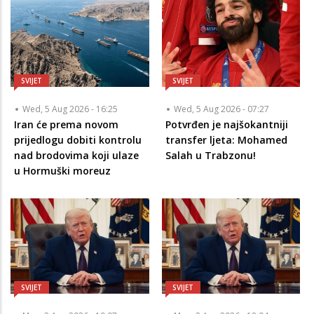
SVIJET
SVIJET
Wed, 5 Aug 2026 - 16:25
Wed, 5 Aug 2026 - 07:27
Iran će prema novom
Potvrđen je najšokantniji
prijedlogu dobiti kontrolu
transfer ljeta: Mohamed
nad brodovima koji ulaze
Salah u Trabzonu!
u Hormuški moreuz
SVIJET
SVIJET