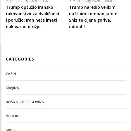
Mon, 3 Aug 2026 - 19:07
Mon, 3 Aug 2026 - 18:04
Trump optužio iransko
Trump naredio velikim
rukovodstvo za dvoličnost
naftnim kompanijama:
i poručio: Iran neće imati
Snizite cijene goriva,
nuklearno oružje
odmah!
CATEGORIES
CAZIN
KRAJINA
BOSNA I HERCEGOVINA
REGION
SVIJET