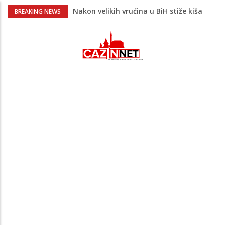
Nakon velikih vrućina u BiH stiže kiša
BREAKING NEWS
Rekordnih 20,3 miliona KM ide za
zapošljavanje i očuvanje radnih mjesta
Dok Evropa ostavlja cigarete, Hrvati
puše sve više: Treći su u cijeloj EU
Radnici više neće morati na sunce po
najvećoj vrućini: Inspektori obilaze
gradilišta
Na Ahiret preselio Ćoralić (Asim) Ibrahim
zv. Bajko