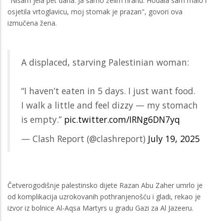
"Nisam jela pet dana. Ja samo želim hranu. Hodala sam malo i
osjetila vrtoglavicu, moj stomak je prazan", govori ova
izmučena žena.
A displaced, starving Palestinian woman:
“I haven’t eaten in 5 days. I just want food.
I walk a little and feel dizzy — my stomach
is empty.”
pic.twitter.com/IRNg6DN7yq
— Clash Report (@clashreport)
July 19, 2025
Četverogodišnje palestinsko dijete Razan Abu Zaher umrlo je
od komplikacija uzrokovanih pothranjenošću i gladi, rekao je
izvor iz bolnice Al-Aqsa Martyrs u gradu Gazi za Al Jazeeru.