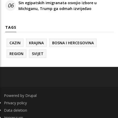
Sin egipatskih imigranata osvojio izbore u
06
Michiganu, Trump ga odmah izvrijeđao
TAGS
CAZIN
KRAJINA
BOSNA I HERCEGOVINA
REGION
SVIJET
Powered by
Drupal
FOOTER
Privacy policy
Data deletion
Impressum