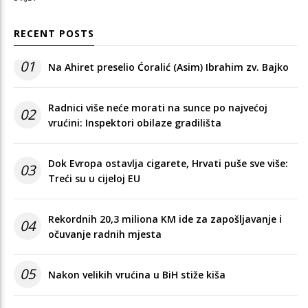
RECENT POSTS
01
Na Ahiret preselio Ćoralić (Asim) Ibrahim zv. Bajko
Radnici više neće morati na sunce po najvećoj
02
vrućini: Inspektori obilaze gradilišta
Dok Evropa ostavlja cigarete, Hrvati puše sve više:
03
Treći su u cijeloj EU
Rekordnih 20,3 miliona KM ide za zapošljavanje i
04
očuvanje radnih mjesta
05
Nakon velikih vrućina u BiH stiže kiša