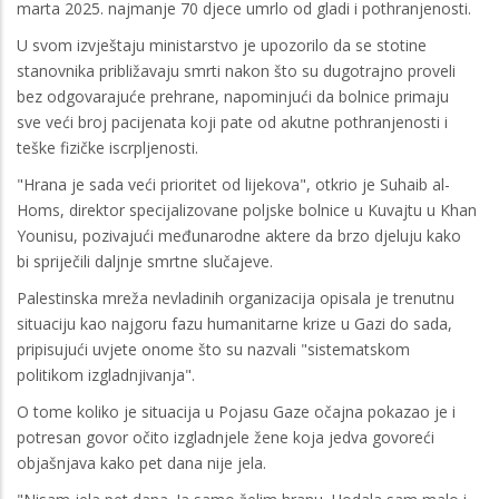
marta 2025. najmanje 70 djece umrlo od gladi i pothranjenosti.
U svom izvještaju ministarstvo je upozorilo da se stotine
stanovnika približavaju smrti nakon što su dugotrajno proveli
bez odgovarajuće prehrane, napominjući da bolnice primaju
sve veći broj pacijenata koji pate od akutne pothranjenosti i
teške fizičke iscrpljenosti.
"Hrana je sada veći prioritet od lijekova", otkrio je Suhaib al-
Homs, direktor specijalizovane poljske bolnice u Kuvajtu u Khan
Younisu, pozivajući međunarodne aktere da brzo djeluju kako
bi spriječili daljnje smrtne slučajeve.
Palestinska mreža nevladinih organizacija opisala je trenutnu
situaciju kao najgoru fazu humanitarne krize u Gazi do sada,
pripisujući uvjete onome što su nazvali "sistematskom
politikom izgladnjivanja".
O tome koliko je situacija u Pojasu Gaze očajna pokazao je i
potresan govor očito izgladnjele žene koja jedva govoreći
objašnjava kako pet dana nije jela.