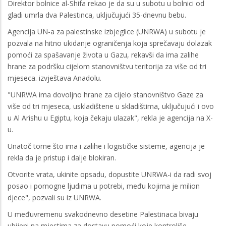
Direktor bolnice al-Shifa rekao je da su u subotu u bolnici od
gladi umrla dva Palestinca, uključujući 35-dnevnu bebu.
Agencija UN-a za palestinske izbjeglice (UNRWA) u subotu je
pozvala na hitno ukidanje ograničenja koja sprečavaju dolazak
pomoći za spašavanje života u Gazu, rekavši da ima zalihe
hrane za podršku cijelom stanovništvu teritorija za više od tri
mjeseca. izvještava Anadolu.
"UNRWA ima dovoljno hrane za cijelo stanovništvo Gaze za
više od tri mjeseca, uskladištene u skladištima, uključujući i ovo
u Al Arishu u Egiptu, koja čekaju ulazak", rekla je agencija na X-
u.
Unatoč tome što ima i zalihe i logističke sisteme, agencija je
rekla da je pristup i dalje blokiran.
Otvorite vrata, ukinite opsadu, dopustite UNRWA-i da radi svoj
posao i pomogne ljudima u potrebi, među kojima je milion
djece", pozvali su iz UNRWA.
U međuvremenu svakodnevno desetine Palestinaca bivaju
ubijeni na mjestima za dostavu pomoći koje kontroliše