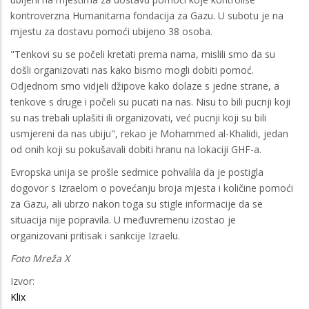
kontroverzna Humanitarna fondacija za Gazu. U subotu je na
mjestu za dostavu pomoći ubijeno 38 osoba.
"Tenkovi su se počeli kretati prema nama, mislili smo da su
došli organizovati nas kako bismo mogli dobiti pomoć.
Odjednom smo vidjeli džipove kako dolaze s jedne strane, a
tenkove s druge i počeli su pucati na nas. Nisu to bili pucnji koji
su nas trebali uplašiti ili organizovati, već pucnji koji su bili
usmjereni da nas ubiju", rekao je Mohammed al-Khalidi, jedan
od onih koji su pokušavali dobiti hranu na lokaciji GHF-a.
Evropska unija se prošle sedmice pohvalila da je postigla
dogovor s Izraelom o povećanju broja mjesta i količine pomoći
za Gazu, ali ubrzo nakon toga su stigle informacije da se
situacija nije popravila. U međuvremenu izostao je
organizovani pritisak i sankcije Izraelu.
Foto Mreža X
Izvor:
Klix