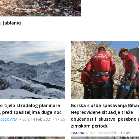
u Jablanici
 tijelo stradalog planinara
Gorska služba spašavanja Bihać
, pred spasiteljima duga noć
Nepredviđene situacije traže
obučenost i iskustvo, posebno 
Sun, 14 Feb 2021 - 17:26
RCEGOVINA
zimskom periodu
Sun, 8 Nov 2020 - 18:48
KRAJINA