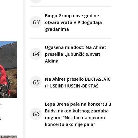
Bingo Group i ove godine
03
otvara vrata VIP događaja
građanima
Ugašena mladost: Na Ahiret
04
preselila Ljubunčić (Enver)
Aldina
Na Ahiret preselio BEKTAŠEVIĆ
05
(HUSEIN) HUSEIN-BEKTAŠ
Lepa Brena pala na koncertu u
:
Budvi nakon kultnog zamaha
06
nogom: "Nisi bio na njenom
u
koncertu ako nije pala"