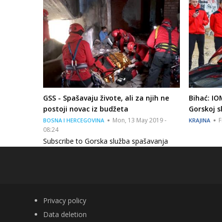
GSS - Spašavaju živote, ali za njih ne
Bihać: I
postoji novac iz budžeta
Gorskoj s
Mon, 13 May 2019 -
F
BOSNA I HERCEGOVINA
KRAJINA
08:24
Subscribe to Gorska služba spašavanja
FOOTER
Privacy policy
Data deletion