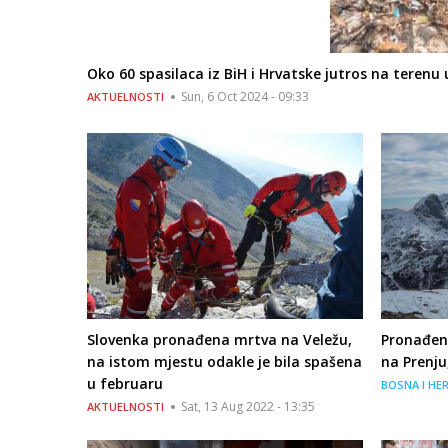
Oko 60 spasilaca iz BiH i Hrvatske jutros na terenu 
Sun, 6 Oct 2024 - 09:33
AKTUELNOSTI
Slovenka pronađena mrtva na Veležu,
Pronađeno
na istom mjestu odakle je bila spašena
na Prenju
u februaru
BOSNA I HE
Sat, 13 Aug 2022 - 13:35
AKTUELNOSTI