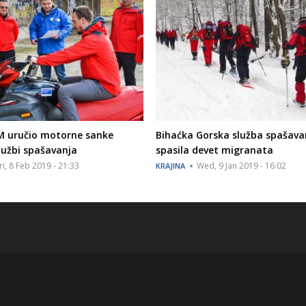
OM uručio motorne sanke
Bihaćka Gorska služba spašava
lužbi spašavanja
spasila devet migranata
ri, 8 Feb 2019 - 21:33
Wed, 9 Jan 2019 - 16:02
KRAJINA