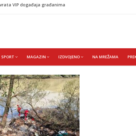
 vrata VIP događaja građanima
 1 kolu Premijer lige BiH
Budvi nakon kultnog zamaha nogom: "Nisi bio na njenom
(HUSEIN) HUSEIN-BEKTAŠ
SPORT
MAGAZIN
IZDVOJENO
NA MREŽAMA
PRE