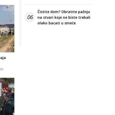
Čistite dom? Obratite pažnju
06
na stvari koje ne biste trebali
olako bacati u smeće
aja
:49