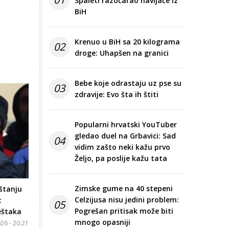
Spaleti razočarao navijače iz
BiH
Krenuo u BiH sa 20 kilograma
02
droge: Uhapšen na granici
Bebe koje odrastaju uz pse su
03
zdravije: Evo šta ih štiti
Popularni hrvatski YouTuber
gledao duel na Grbavici: Sad
04
vidim zašto neki kažu prvo
Željo, pa poslije kažu tata
Zimske gume na 40 stepeni
uštanju
Celzijusa nisu jedini problem:
:
05
Pogrešan pritisak može biti
eštaka
mnogo opasniji
26 - 20:21