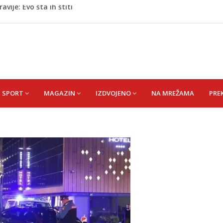
oge: Uhapšen na granici
eti razočarao navijače iz BiH
 mobitelom snima djecu na plaži
stvari koje ne biste trebali olako bacati u smeće
vije: Evo šta ih štiti
SPORT
MAGAZIN
IZDVOJENO
NA MREŽAMA
PRE