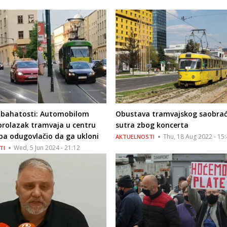
o bahatosti: Automobilom
Obustava tramvajskog saobrać
prolazak tramvaja u centru
sutra zbog koncerta
pa odugovlačio da ga ukloni
Thu, 18 Aug 2022 - 15
AKTUELNOSTI
Wed, 5 Jun 2024 - 21:12
TI