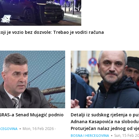
i je vozio bez dozvole: Trebao je voditi računa
 GRAS-a Senad Mujagić podnio
Detalji iz sudskog rješenja o p
Adnana Kasapovića na slobodu
Proturječan nalaz jednog od vj
Mon, 16 Feb 2026 -
RCEGOVINA
Sun, 15 Feb 20
BOSNA I HERCEGOVINA