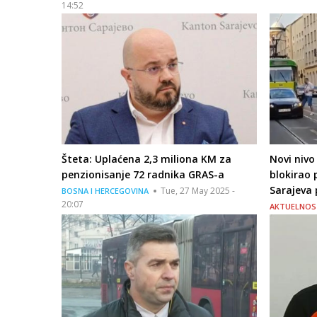
14:52
Šteta: Uplaćena 2,3 miliona KM za
Novi niv
penzionisanje 72 radnika GRAS-a
blokirao 
Sarajeva 
Tue, 27 May 2025 -
BOSNA I HERCEGOVINA
20:07
AKTUELNOS