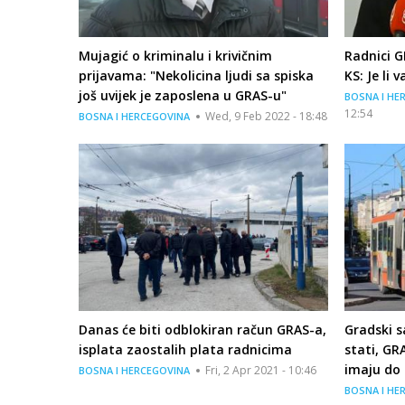
Mujagić o kriminalu i krivičnim
Radnici G
prijavama: "Nekolicina ljudi sa spiska
KS: Je li v
još uvijek je zaposlena u GRAS-u"
BOSNA I HE
12:54
Wed, 9 Feb 2022 - 18:48
BOSNA I HERCEGOVINA
Danas će biti odblokiran račun GRAS-a,
Gradski s
isplata zaostalih plata radnicima
stati, GR
imaju do 
Fri, 2 Apr 2021 - 10:46
BOSNA I HERCEGOVINA
BOSNA I HE