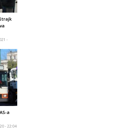
štrajk
ava
021 -
RAS-a
20 - 22:04