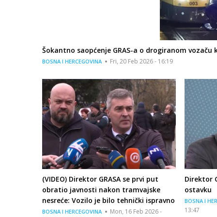
Šokantno saopćenje GRAS-a o drogiranom vozaču koj
Fri, 20 Feb 2026 - 16:19
BOSNA I HERCEGOVINA
(VIDEO) Direktor GRASA se prvi put
Direktor
obratio javnosti nakon tramvajske
ostavku
nesreće: Vozilo je bilo tehnički ispravno
BOSNA I HE
13:47
Mon, 16 Feb 2026 -
BOSNA I HERCEGOVINA