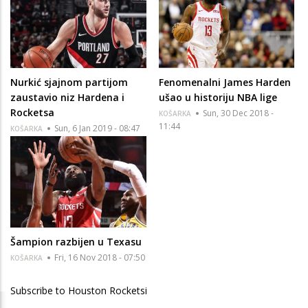
Nurkić sjajnom partijom
Fenomenalni James Harden
zaustavio niz Hardena i
ušao u historiju NBA lige
Rocketsa
Sun, 30 Dec 2018 -
KOŠARKA
11:44
Sun, 6 Jan 2019 - 08:47
KOŠARKA
Šampion razbijen u Texasu
Fri, 16 Nov 2018 - 07:50
KOŠARKA
Subscribe to Houston Rocketsi