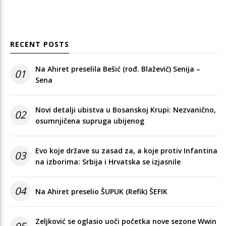
RECENT POSTS
Na Ahiret preselila Bešić (rođ. Blažević) Senija –
01
Sena
Novi detalji ubistva u Bosanskoj Krupi: Nezvanično,
02
osumnjičena supruga ubijenog
Evo koje države su zasad za, a koje protiv Infantina
03
na izborima: Srbija i Hrvatska se izjasnile
04
Na Ahiret preselio ŠUPUK (Refik) ŠEFIK
Zeljković se oglasio uoči početka nove sezone Wwin