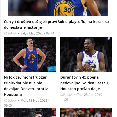
Curry i društvo doživjeli pravi šok u play-offu, na korak su
do neslavne historije
Sat, 3 May 2025 - 08:14
KOŠARKA
Ni Jokićev monstruozan
Durantovih 45 poena
triple-double nije bio
nedovoljno Golden Stateu,
dovoljan Denveru protiv
Houston prošao dalje
Houstona
Thu, 25 Apr 2019 -
KOŠARKA
11:06
Mon, 13 Nov 2023 -
KOŠARKA
09:05