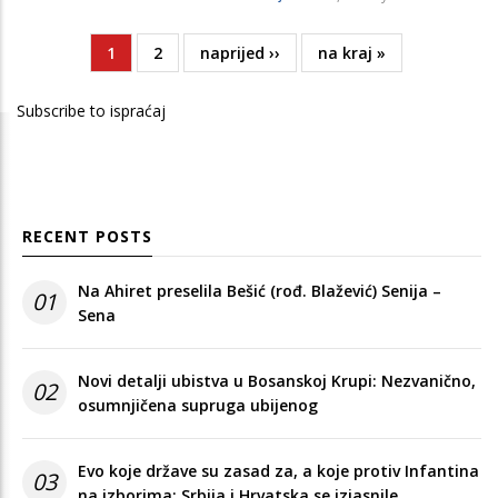
Current
1
Page
2
Next
naprijed ››
Last
na kraj »
Pagination
page
page
page
Subscribe to ispraćaj
RECENT POSTS
Na Ahiret preselila Bešić (rođ. Blažević) Senija –
01
Sena
Novi detalji ubistva u Bosanskoj Krupi: Nezvanično,
02
osumnjičena supruga ubijenog
Evo koje države su zasad za, a koje protiv Infantina
03
na izborima: Srbija i Hrvatska se izjasnile