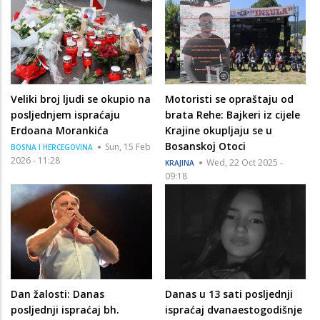
Veliki broj ljudi se okupio na
Motoristi se opraštaju od
posljednjem ispraćaju
brata Rehe: Bajkeri iz cijele
Erdoana Morankića
Krajine okupljaju se u
Bosanskoj Otoci
Sun, 15 Feb
BOSNA I HERCEGOVINA
2026 - 11:28
Wed, 22 Oct 2025 -
KRAJINA
09:18
Dan žalosti: Danas
Danas u 13 sati posljednji
posljednji ispraćaj bh.
ispraćaj dvanaestogodišnje