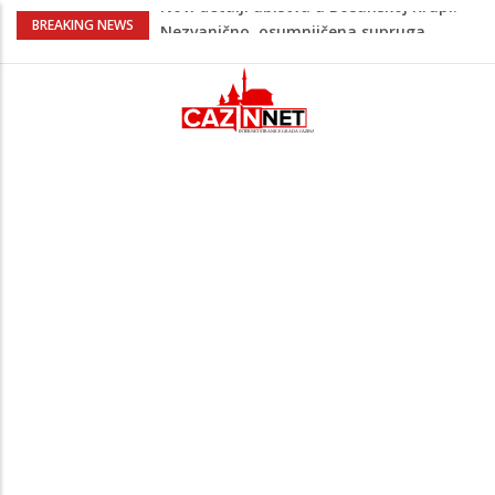
Na Ahiret preselila Bešić (rođ. Blažević)
BREAKING NEWS
Senija – Sena
Na Ahiret preselio ŠUPUK (Refik) ŠEFIK
Evo koje države su zasad za, a koje
protiv Infantina na izborima: Srbija i
Hrvatska se izjasnile
Majka Izeta Nanića progovorila nakon
obilježavanja godišnjice: "Doživjela sam
poniženje na mjestu gdje se odaje
počast mom sinu"
Novi detalji ubistva u Bosanskoj Krupi:
Nezvanično, osumnjičena supruga
ubijenog