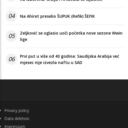
04
Na Ahiret preselio ŠUPUK (Refik) ŠEFIK
Zeljković se oglasio uoči početka nove sezone Wwin
05
lige
Prvi put u više od 40 godina: Saudijska Arabija već
06
mjesec nije izvezla naftu u SAD
FOOTER
Privacy policy
Data deletion
Impressum