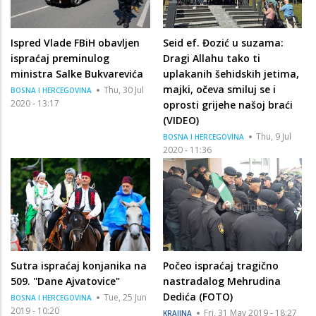
Ispred Vlade FBiH obavljen
Seid ef. Đozić u suzama:
ispraćaj preminulog
Dragi Allahu tako ti
ministra Salke Bukvarevića
uplakanih šehidskih jetima,
majki, očeva smiluj se i
Thu, 30 Jul
BOSNA I HERCEGOVINA
2020 - 13:17
oprosti grijehe našoj braći
(VIDEO)
Thu, 9 Jul
BOSNA I HERCEGOVINA
2020 - 11:36
Sutra ispraćaj konjanika na
Počeo ispraćaj tragično
509. ''Dane Ajvatovice"
nastradalog Mehrudina
Dedića (FOTO)
Tue, 25 Jun
BOSNA I HERCEGOVINA
2019 - 10:20
Fri, 31 May 2019 - 18:27
KRAJINA