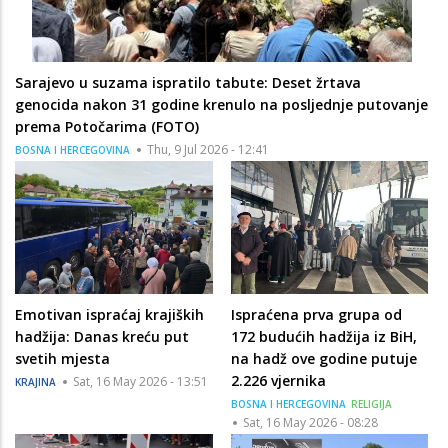
Sarajevo u suzama ispratilo tabute: Deset žrtava
genocida nakon 31 godine krenulo na posljednje putovanje
prema Potočarima (FOTO)
Thu, 9 Jul 2026 - 12:41
BOSNA I HERCEGOVINA
Emotivan ispraćaj krajiških
Ispraćena prva grupa od
hadžija: Danas kreću put
172 budućih hadžija iz BiH,
svetih mjesta
na hadž ove godine putuje
2.226 vjernika
Sat, 16 May 2026 - 13:51
KRAJINA
BOSNA I HERCEGOVINA
RELIGIJA
Sat, 16 May 2026 - 08:28