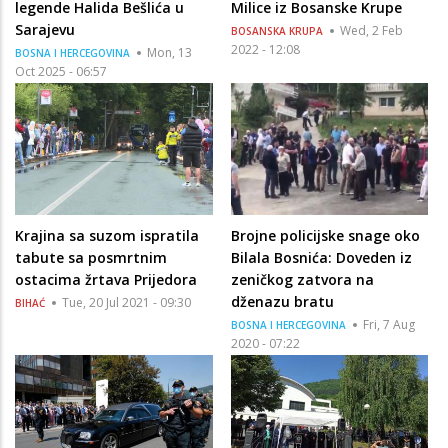
legende Halida Bešlića u
Milice iz Bosanske Krupe
Sarajevu
Wed, 2 Feb
BOSANSKA KRUPA
2022 - 12:08
Mon, 13
BOSNA I HERCEGOVINA
Oct 2025 - 06:57
Krajina sa suzom ispratila
Brojne policijske snage oko
tabute sa posmrtnim
Bilala Bosnića: Doveden iz
ostacima žrtava Prijedora
zeničkog zatvora na
dženazu bratu
Tue, 20 Jul 2021 - 09:30
BIHAĆ
Fri, 7 Aug
BOSNA I HERCEGOVINA
2020 - 07:22