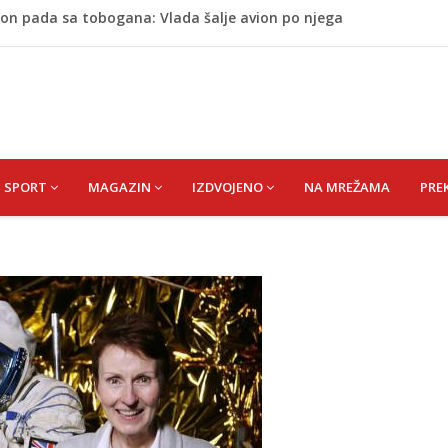
on pada sa tobogana: Vlada šalje avion po njega
tokom dojenja: Izazov s kojim se susreću mnoge mame
 Krajini narednih dana
esla javnost: Supruga ubila muža, poznat identitet
 MIRSADA rođ. DIZDAREVIĆ
SPORT
MAGAZIN
IZDVOJENO
NA MREŽAMA
PRE