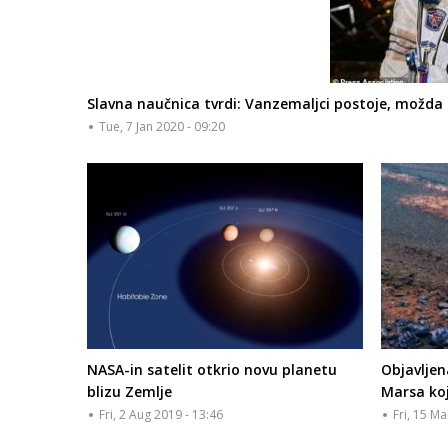
Slavna naučnica tvrdi: Vanzemaljci postoje, možda
Tue, 7 Jan 2020 - 09:20
NASA-in satelit otkrio novu planetu
Objavljen
blizu Zemlje
Marsa koj
Fri, 2 Aug 2019 - 13:46
Fri, 15 Ma