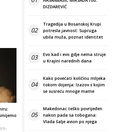
HASANBAŠIĆ MIRSADA rođ.
DIZDAREVIĆ
Tragedija u Bosanskoj Krupi
02
potresla javnost: Supruga
ubila muža, poznat identitet
Evo kad i evo gdje nema struje
03
u Krajini narednih dana
Kako povećati količinu mlijeka
04
tokom dojenja: Izazov s kojim
se susreću mnoge mame
Makedonac teško povrijeđen
iru:
05
nakon pada sa tobogana:
 smijemo
Vlada šalje avion po njega
019 -