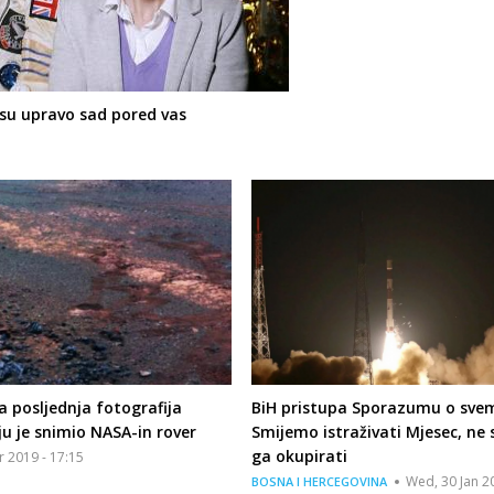
 su upravo sad pored vas
a posljednja fotografija
BiH pristupa Sporazumu o svem
u je snimio NASA-in rover
Smijemo istraživati Mjesec, ne
ga okupirati
r 2019 - 17:15
Wed, 30 Jan 2
BOSNA I HERCEGOVINA