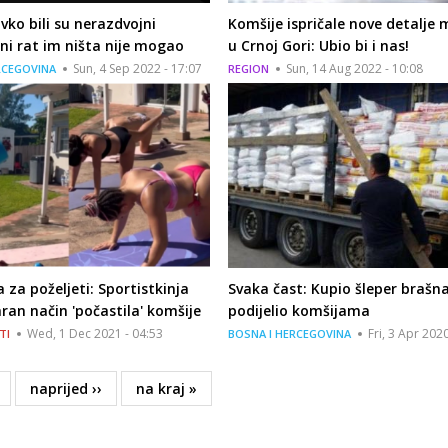
avko bili su nerazdvojni
Komšije ispričale nove detalje
, ni rat im ništa nije mogao
u Crnoj Gori: Ubio bi i nas!
Sun, 4 Sep 2022 - 17:07
Sun, 14 Aug 2022 - 10:08
RCEGOVINA
REGION
 za poželjeti: Sportistkinja
Svaka čast: Kupio šleper brašna
ran način 'počastila' komšije
podijelio komšijama
Wed, 1 Dec 2021 - 04:53
Fri, 3 Apr 2020
TI
BOSNA I HERCEGOVINA
age
Next
naprijed ››
Last
na kraj »
page
page