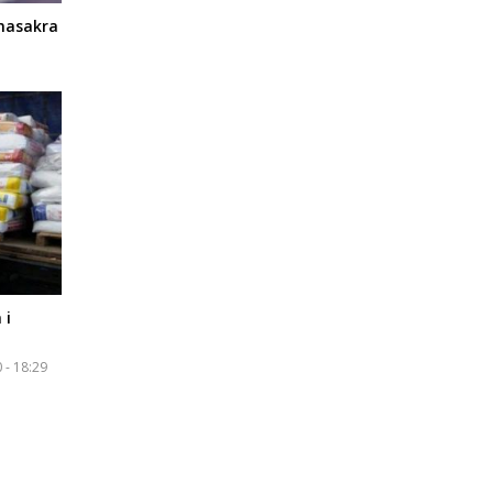
 masakra
 i
 - 18:29