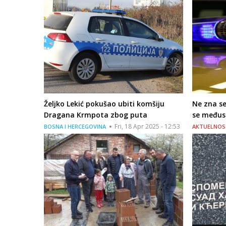
Željko Lekić pokušao ubiti komšiju
Ne zna se
Dragana Krmpota zbog puta
se međuso
Fri, 18 Apr 2025 - 12:53
BOSNA I HERCEGOVINA
AKTUELNOS