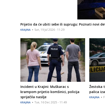
Prijetio da će ubiti sebe ili suprugu: Poznati novi d
Sun, 19 Jul 2026 - 11:29
KRAJINA
Incident u Krajini: Muškarac s
Žestoka t
krampom prijetio komšinici, policija
palica iz
spriječila nasilje
F
KRAJINA
Tue, 16 Dec 2025 - 11:49
KRAJINA