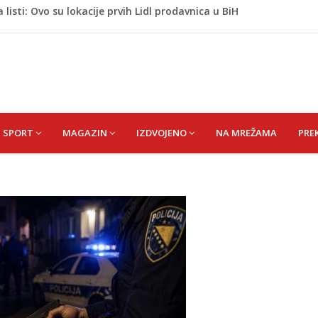
ŠEFIK
je protiv Infantina na izborima: Srbija i Hrvatska se
akon obilježavanja godišnjice: "Doživjela sam poniženje
 mom sinu"
dijska Arabija već mjesec nije izvezla naftu u SAD
listi: Ovo su lokacije prvih Lidl prodavnica u BiH
SPORT
MAGAZIN
IZDVOJENO
NA MREŽAMA
PRE