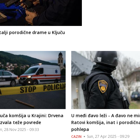
etalji porodične drame u Ključu
uča komšija u Krajini: Drvena
U međi đavo leži - A đavo ne mi
azvala teže povrede
Ratovi komšija, inat i porodičn
pohlepa
ri, 28 Nov 2025 - 09:33
Sun, 27 Apr 2025 - 09:29
CAZIN