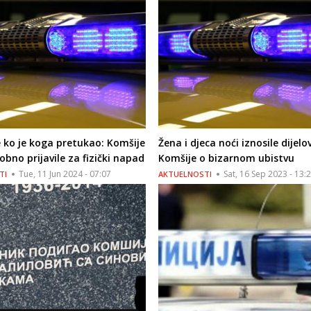
 ko je koga pretukao: Komšije
Žena i djeca noći iznosile dijelov
bno prijavile za fizički napad
Komšije o bizarnom ubistvu
Tue, 11 Jun 2024 - 07:07
Sat, 16 Sep 2023 - 13:
TI
AKTUELNOSTI