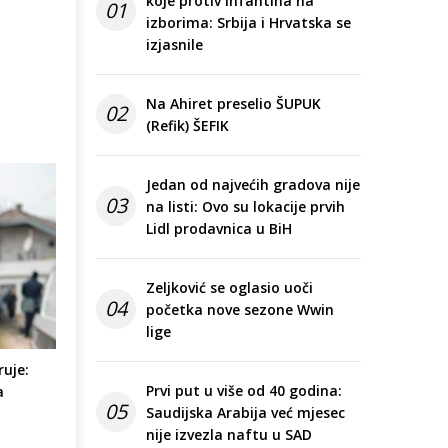
koje protiv Infantina na
01
izborima: Srbija i Hrvatska se
izjasnile
Na Ahiret preselio ŠUPUK
02
(Refik) ŠEFIK
Jedan od najvećih gradova nije
03
na listi: Ovo su lokacije prvih
Lidl prodavnica u BiH
Zeljković se oglasio uoči
04
početka nove sezone Wwin
lige
ruje:
Prvi put u više od 40 godina:
a
05
Saudijska Arabija već mjesec
nije izvezla naftu u SAD