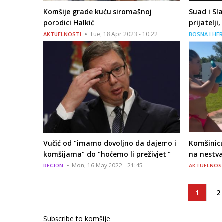
Komšije grade kuću siromašnoj
Suad i Sl
porodici Halkić
prijatelji
Tue, 18 Apr 2023 - 10:22
AKTUELNOSTI
BOSNA I HE
Vučić od “imamo dovoljno da dajemo i
Komšinica
komšijama” do “hoćemo li preživjeti”
na nestva
Mon, 16 May 2022 - 21:45
REGION
AKTUELNOS
Current
1
P
2
Pagination
page
Subscribe to komšije