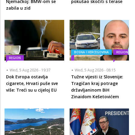
Njemačkoj: BMW-om se
pokušao skočiti s terase
zabila u zid
BOSNA I HERCEGOVINA
REGION
REGION
Wed, 5 Aug 2026 - 19:37
Wed, 5 Aug 2026 - 08:15
Dok Evropa ostavlja
Tužne vijesti iz Slovenije:
cigarete, Hrvati puše sve
Tragičan kraj potrage
više: Treći su u cijeloj EU
državljaninom BiH
Zinaidom Kešetovićem