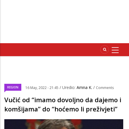
/ Uredio:
Amna K.
/
REGION
16 May, 2022 - 21:45
Comments
Vučić od “imamo dovoljno da dajemo i
komšijama” do “hoćemo li preživjeti”