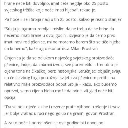
hrane neće biti dovoljno, imat ćete negdje oko 25 posto
svjetskog tržišta koje neće imati hljeba”, rekao je.
Pa hoće li se i Srbija naći u tih 25 posto, kakvo je realno stanje?
“Srbija je agrarna zemlja i mislim da ne treba da se brine da
nećemo imati hrane u ovoj godini, izvjesno je da ćemo prvo
imati novi rod pšenice, mi ne moramo barem što se tiče hljeba
da brinemo”, kaže agroekonomista Milan Prostran.
Činjenica je da se odlukom najvećeg svjetskog proizvođača
pšenice, Indije, da zabrani izvoz, sve poremetilo – trenutno je
cijena tone na čikaškoj berzi historijska. Stručnjaci objašnjavaju
da će se zbog toga potražnja svijeta za pšenicom preliti i na
relativno male proizvođače poput Srbije – kažu, ako budemo
oprezni, samo cijena hleba može da brine, ali glad neće biti
opcija.
“Da se postojeće zalihe i rezerve prate njihovo trošenje i izvoz
jer bolje vrabac u ruci nego golub na grani”, govori Prostran.
A za to hoće li pored pšenice ove godine biti dovoljno i