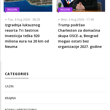
REGION
REGION
Tue, 4 Aug 2026 - 08:28
Mon, 3 Aug 2026 - 17:45
Izgradnja luksuznog
Trump podržao
resorta Tri Sestrice:
Charleston za domaćina
Investicija teška 920
skupa OSCE-a, Beograd
miliona eura na 20 km od
mogao ostati bez
Neuma
organizacije 2027. godine
CATEGORIES
CAZIN
KRAJINA
BOSNA I HERCEGOVINA