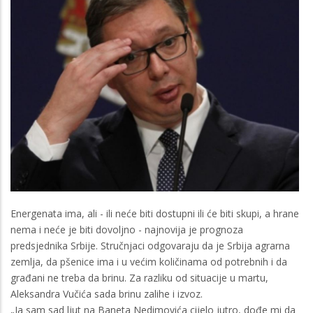
Energenata ima, ali - ili neće biti dostupni ili će biti skupi, a hrane
nema i neće je biti dovoljno - najnovija je prognoza
predsjednika Srbije. Stručnjaci odgovaraju da je Srbija agrarna
zemlja, da pšenice ima i u većim količinama od potrebnih i da
građani ne treba da brinu. Za razliku od situacije u martu,
Aleksandra Vučića sada brinu zalihe i izvoz.
„Ja sam sad ljut na Baneta Nedimovića cijelo jutro, dođe mi da