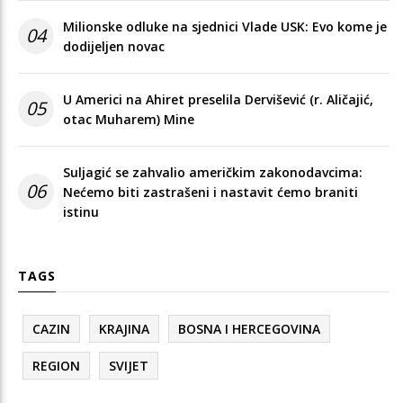
Milionske odluke na sjednici Vlade USK: Evo kome je
04
dodijeljen novac
U Americi na Ahiret preselila Dervišević (r. Aličajić,
05
otac Muharem) Mine
Suljagić se zahvalio američkim zakonodavcima:
06
Nećemo biti zastrašeni i nastavit ćemo braniti
istinu
TAGS
CAZIN
KRAJINA
BOSNA I HERCEGOVINA
REGION
SVIJET