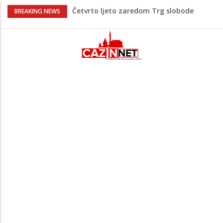
Četvrto ljeto zaredom Trg slobode
BREAKING NEWS
postaje Naše mjesto - Bingo Ljetno kino
Tuzla
Na Ahiret preselio Veladžić (Abid)
Muhamed
U Americi na Ahiret preselila Dervišević
(r. Aličajić, otac Muharem) Mine
Milionske odluke na sjednici Vlade USK:
Evo kome je dodijeljen novac
Evo šta piše u zahtjevu za ponovno
uvođenje sankcija političarima u RS-u