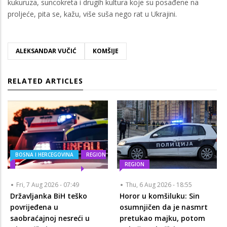
kukuruza, suncokreta i drugih kultura koje su posađene na
proljeće, pita se, kažu, više suša nego rat u Ukrajini.
ALEKSANDAR VUČIĆ
KOMŠIJE
RELATED ARTICLES
BOSNA I HERCEGOVINA
REGION
REGION
Fri, 7 Aug 2026 - 07:49
Thu, 6 Aug 2026 - 18:55
Državljanka BiH teško
Horor u komšiluku: Sin
povrijeđena u
osumnjičen da je nasmrt
saobraćajnoj nesreći u
pretukao majku, potom