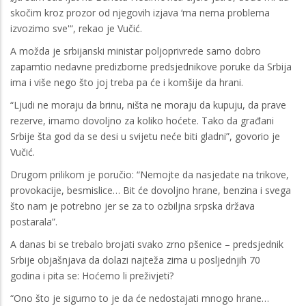
skočim kroz prozor od njegovih izjava ‘ma nema problema
izvozimo sve'“, rekao je Vučić.
A možda je srbijanski ministar poljoprivrede samo dobro
zapamtio nedavne predizborne predsjednikove poruke da Srbija
ima i više nego što joj treba pa će i komšije da hrani.
“Ljudi ne moraju da brinu, ništa ne moraju da kupuju, da prave
rezerve, imamo dovoljno za koliko hoćete. Tako da građani
Srbije šta god da se desi u svijetu neće biti gladni”, govorio je
Vučić.
Drugom prilikom je poručio: “Nemojte da nasjedate na trikove,
provokacije, besmislice… Bit će dovoljno hrane, benzina i svega
što nam je potrebno jer se za to ozbiljna srpska država
postarala”.
A danas bi se trebalo brojati svako zrno pšenice – predsjednik
Srbije objašnjava da dolazi najteža zima u posljednjih 70
godina i pita se: Hoćemo li preživjeti?
“Ono što je sigurno to je da će nedostajati mnogo hrane…