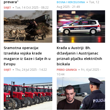
prevara"
Tue, 12
BOSNA I HERCEGOVINA
Aug 2025 - 21:49
Tue, 14 Oct 2025 - 08:22
SVIJET
Sramotna operacija:
Krađa u Austriji: Bh.
Izraelska vojska krade
državljanin i Austrijanac
magarce iz Gaze i šalje ih u
priznali pljačku električnih
Evropu
bicikala
Thu, 24 Jul 2025 - 14:22
Fri, 4 Jul 2025 -
SVIJET
PREKO GRANICA
10:44