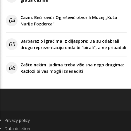
grada Cazina
Cazin: Bećirović i Ogrešević otvorili Muzej „Kuća
04
Nurije Pozderca“
Barbarez o igračima iz dijaspore: Da su odabrali
05
drugu reprezentaciju onda bi "birali", a ne pripadali
Zašto nekim ljudima treba više sna nego drugima:
06
Razlozi bi vas mogli iznenaditi
FOOTER
Privacy policy
Data deletion