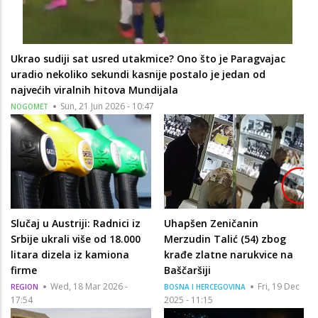
Ukrao sudiji sat usred utakmice? Ono što je Paragvajac
uradio nekoliko sekundi kasnije postalo je jedan od
najvećih viralnih hitova Mundijala
Sun, 21 Jun 2026 - 10:47
NOGOMET
Slučaj u Austriji: Radnici iz
Uhapšen Zeničanin
Srbije ukrali više od 18.000
Merzudin Talić (54) zbog
litara dizela iz kamiona
krađe zlatne narukvice na
firme
Baščaršiji
Wed, 18 Mar 2026 -
Fri, 19 Dec
REGION
BOSNA I HERCEGOVINA
17:54
2025 - 11:15