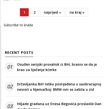
Current
1
Page
2
Next
naprijed ››
Last
na kraj »
Pagination
page
page
page
Subscribe to krada
RECENT POSTS
Osuđen serijski provalnik iz BiH, branio se da je
01
krao za liječenje kćerke
Državljanka BiH teško povrijeđena u saobraćajnoj
02
nesreći u Njemačkoj: BMW-om se zabila u zid
Hiljade građana uz Enesa Begovića proslavile Dan
03