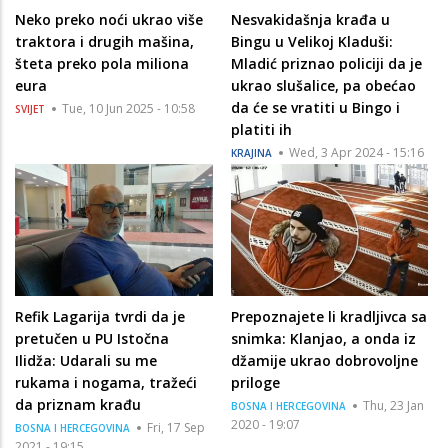
Neko preko noći ukrao više
Nesvakidašnja krađa u
traktora i drugih mašina,
Bingu u Velikoj Kladuši:
šteta preko pola miliona
Mladić priznao policiji da je
eura
ukrao slušalice, pa obećao
da će se vratiti u Bingo i
Tue, 10 Jun 2025 - 10:58
SVIJET
platiti ih
Wed, 3 Apr 2024 - 15:16
KRAJINA
Refik Lagarija tvrdi da je
Prepoznajete li kradljivca sa
pretučen u PU Istočna
snimka: Klanjao, a onda iz
Ilidža: Udarali su me
džamije ukrao dobrovoljne
rukama i nogama, tražeći
priloge
da priznam krađu
Thu, 23 Jan
BOSNA I HERCEGOVINA
2020 - 19:07
Fri, 17 Sep
BOSNA I HERCEGOVINA
2021 - 19:15