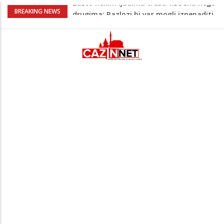
Barbarez o igračima iz dijaspore: Da su
BREAKING NEWS
odabrali drugu reprezentaciju onda bi
"birali", a ne pripadali
Cazin: Bećirović i Ogrešević otvorili Muzej
„Kuća Nurije Pozderca“
Hiljade građana uz Enesa Begovića
proslavile Dan grada Cazina
Državljanka BiH teško povrijeđena u
saobraćajnoj nesreći u Njemačkoj: BMW-
om se zabila u zid
Zašto nekim ljudima treba više sna nego
drugima: Razlozi bi vas mogli iznenaditi