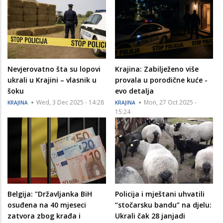
Nevjerovatno šta su lopovi
Krajina: Zabilježeno više
ukrali u Krajini – vlasnik u
provala u porodične kuće -
šoku
evo detalja
Wed, 3 Dec 2025 - 14:28
Mon, 27 Oct 2025 -
KRAJINA
KRAJINA
15:24
Belgija: "Državljanka BiH
Policija i mještani uhvatili
osuđena na 40 mjeseci
“stočarsku bandu” na djelu:
zatvora zbog krađa i
Ukrali čak 28 janjadi