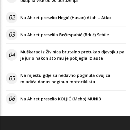
okupila više od 20 udruženja
02
Na Ahiret preselio Hegić (Hasan) Atah – Atko
03
Na Ahiret preselila Bećirspahić (Brkić) Sebile
Muškarac iz Živinica brutalno pretukao djevojku pa
04
je jurio nakon što mu je pobjegla iz auta
Na mjestu gdje su nedavno poginula dvojica
05
mladića danas poginuo motociklista
06
Na Ahiret preselio KOLJIĆ (Meho) MUNIB