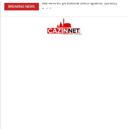
Na Ahiret preselila Bećirspahić (Brkić)
BREAKING NEWS
Sebile
Na Ahiret preselio Hegić (Hasan) Atah –
Atko
Arapuša u znaku tradicije: Šesta
Maslenicijada okupila više od 20
udruženja
Na Ahiret preselio KOLJIĆ (Meho) MUNIB
Adnan Alibabić otišao prije više od
godinu iz bolnice u Bihaću, otac:
"Preteško je, ali ne odustajemo"