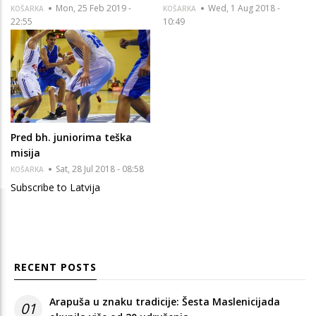
Mon, 25 Feb 2019 -
Wed, 1 Aug 2018 -
KOŠARKA
KOŠARKA
22:55
10:49
Pred bh. juniorima teška
misija
Sat, 28 Jul 2018 - 08:58
KOŠARKA
Subscribe to Latvija
RECENT POSTS
Arapuša u znaku tradicije: Šesta Maslenicijada
01