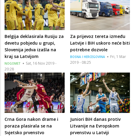
Belgija deklasirala Rusiju za
Za prijevoz tereta između
devetu pobjedu u grupi,
Latvije i BiH uskoro neće biti
Slovenija jedva izašla na
potrebne dozvole
kraj sa Latvijom
Fri, 1 Mar
BOSNA I HERCEGOVINA
2019 - 08:25
Sat, 16 Nov 2019 -
NOGOMET
20:28
Crna Gora nakon drame i
Juniori BiH danas protiv
poraza plasirala se na
Litvanije na Evropskom
Svjetsko prvenstvo
prvenstvu u Latviji