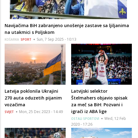
Navijačima BiH zabranjeno unošenje zastave sa ljiljanima
na utakmici s Poljskom
Sun, 7 Sep 2025 - 10:13
KOŠARKA
SPORT
Latvija poklonila Ukrajini
Latvijski selektor
270 auta oduzetih pijanim
Štelmahers objavio spisak
vozačima
za meč sa BiH: Pozvani i
igrači iz ABA lige
Mon, 25 Dec 2023 - 14:49
SVIJET
Wed, 12 Feb
OSTALI SPORTOVI
2020 - 17:26