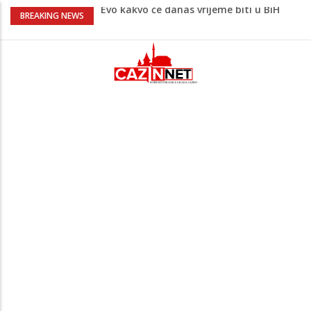
Evo kakvo će danas vrijeme biti u BiH
BREAKING NEWS
Novo upozorenje iz Irana: Ne želimo
napadati susjedne zemlje, ali ćemo
uzvratiti ukoliko krenu na nas
Novi detalji ubistva u Bosanskoj Krupi:
Nezvanično, osumnjičena supruga
ubijenog
Na Ahiret preselila Bešić (rođ. Blažević)
Senija – Sena
Na Ahiret preselio ŠUPUK (Refik) ŠEFIK