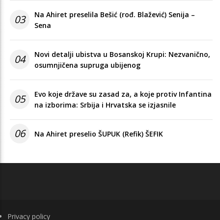
Na Ahiret preselila Bešić (rođ. Blažević) Senija –
03
Sena
Novi detalji ubistva u Bosanskoj Krupi: Nezvanično,
04
osumnjičena supruga ubijenog
Evo koje države su zasad za, a koje protiv Infantina
05
na izborima: Srbija i Hrvatska se izjasnile
06
Na Ahiret preselio ŠUPUK (Refik) ŠEFIK
FOOTER
Privacy policy