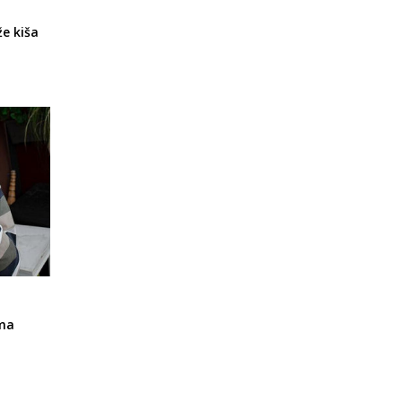
že kiša
ima