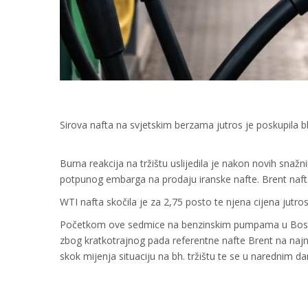
Sirova nafta na svjetskim berzama jutros je poskupila b
Burna reakcija na tržištu uslijedila je nakon novih snaž
potpunog embarga na prodaju iranske nafte. Brent nafta b
WTI nafta skočila je za 2,75 posto te njena cijena jutros
Početkom ove sedmice na benzinskim pumpama u Bosni i
zbog kratkotrajnog pada referentne nafte Brent na najniži
skok mijenja situaciju na bh. tržištu te se u narednim d