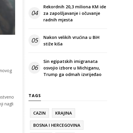
Rekordnih 20,3 miliona KM ide
04
za zapošljavanje i očuvanje
radnih mjesta
Nakon velikih vrućina u BiH
05
stiže kiša
Sin egipatskih imigranata
06
osvojio izbore u Michiganu,
g novog
Trump ga odmah izvrijeđao
TAGS
nstveno
ji nagli
CAZIN
KRAJINA
BOSNA I HERCEGOVINA