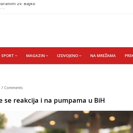
kiša
 zapošljavanje i očuvanje radnih mjesta
ti puše sve više: Treći su u cijeloj EU
 po najvećoj vrućini: Inspektori obilaze gradilišta
 Ibrahim zv. Bajko
SPORT
MAGAZIN
IZDVOJENO
NA MREŽAMA
PRE
.
/
Comments
je se reakcija i na pumpama u BiH