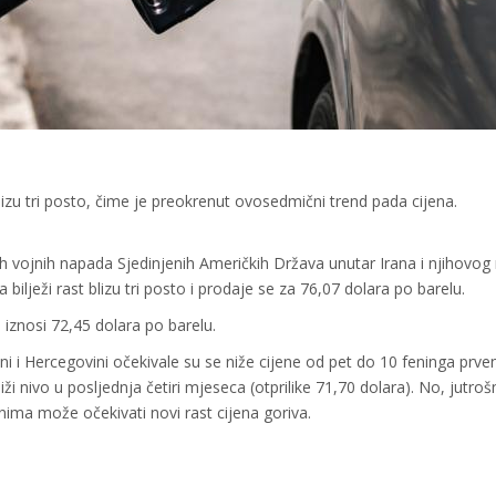
lizu tri posto, čime je preokrenut ovosedmični trend pada cijena.
nih vojnih napada Sjedinjenih Američkih Država unutar Irana i njihovo
ilježi rast blizu tri posto i prodaje se za 76,07 dolara po barelu.
 iznosi 72,45 dolara po barelu.
 Hercegovini očekivale su se niže cijene od pet do 10 feninga prve
 nivo u posljednja četiri mjeseca (otprilike 71,70 dolara). No, jutrošn
anima može očekivati novi rast cijena goriva.