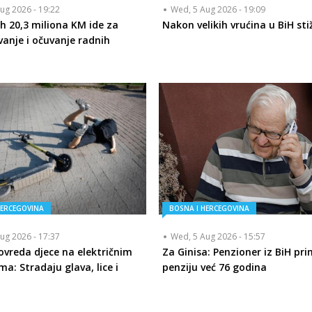
ug 2026 - 19:22
Wed, 5 Aug 2026 - 19:09
h 20,3 miliona KM ide za
Nakon velikih vrućina u BiH sti
vanje i očuvanje radnih
HERCEGOVINA
BOSNA I HERCEGOVINA
ug 2026 - 17:37
Wed, 5 Aug 2026 - 15:57
ovreda djece na električnim
Za Ginisa: Penzioner iz BiH pr
a: Stradaju glava, lice i
penziju već 76 godina