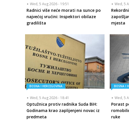
Wed, 5 Aug 2026 - 19:51
Wed, 5 A
Radnici više neće morati na sunce po
Rekordni
najvećoj vrućini: Inspektori obilaze
zapošlja
gradilišta
mjesta
BOSNA I HERCEGOVINA
BOSNA I 
Wed, 5 Aug 2026 - 18:41
Wed, 5 A
Optužnica protiv radnika Suda BiH:
Porast p
Godinama krao zaplijenjeni novac iz
romobilim
predmeta
ruke