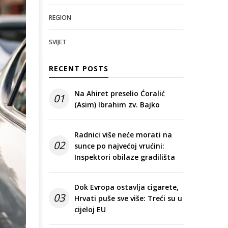
REGION
SVIJET
RECENT POSTS
Na Ahiret preselio Ćoralić
01
(Asim) Ibrahim zv. Bajko
Radnici više neće morati na
02
sunce po najvećoj vrućini:
Inspektori obilaze gradilišta
Dok Evropa ostavlja cigarete,
03
Hrvati puše sve više: Treći su u
cijeloj EU