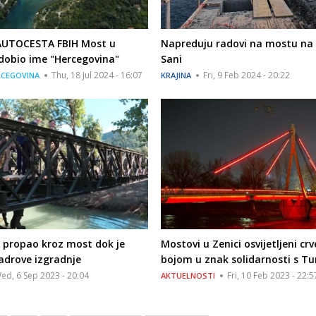
UTOCESTA FBIH Most u
Napreduju radovi na mostu na r
 dobio ime "Hercegovina"
Sani
Thu, 18 Jul 2024 - 16:07
Fri, 9 Feb 2024 - 20:22
RCEGOVINA
KRAJINA
 propao kroz most dok je
Mostovi u Zenici osvijetljeni c
adrove izgradnje
bojom u znak solidarnosti s T
ed, 6 Sep 2023 - 20:04
Fri, 10 Feb 2023 - 22:5
AKTUELNOSTI