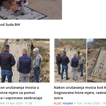
 kod Suda BiH
akon urušavanja mosta u
Nakon urušavanja mosta kod Kl
 hitne mjere za pomoć
Dogovorene hitne mjere, radovi
a i uspostavu saobraćaja
sutra
ed, 15 Apr 2026 - 11:38
Tue, 14 Apr 2026 - 19
KLJUČ
KRAJINA