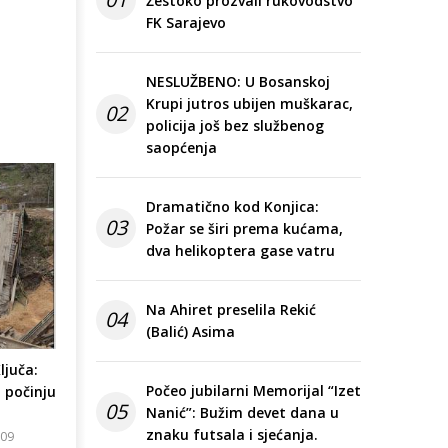
Žestoko prozvali rukovodstvo
FK Sarajevo
NESLUŽBENO: U Bosanskoj
Krupi jutros ubijen muškarac,
02
policija još bez službenog
saopćenja
Dramatično kod Konjica:
03
Požar se širi prema kućama,
dva helikoptera gase vatru
Na Ahiret preselila Rekić
04
(Balić) Asima
juča:
Počeo jubilarni Memorijal “Izet
 počinju
05
Nanić”: Bužim devet dana u
znaku futsala i sjećanja.
:09