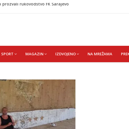
Asima
e širi prema kućama, dva helikoptera gase vatru
tros ubijen muškarac, policija još bez službenog
anić”: Bužim devet dana u znaku futsala i sjećanja.
o prozvali rukovodstvo FK Sarajevo
SPORT
MAGAZIN
IZDVOJENO
NA MREŽAMA
PRE