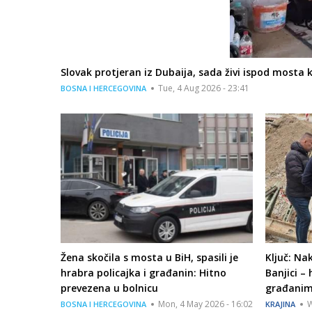
Slovak protjeran iz Dubaija, sada živi ispod mosta
Tue, 4 Aug 2026 - 23:41
BOSNA I HERCEGOVINA
Žena skočila s mosta u BiH, spasili je
Ključ: N
hrabra policajka i građanin: Hitno
Banjici –
prevezena u bolnicu
građanim
Mon, 4 May 2026 - 16:02
W
BOSNA I HERCEGOVINA
KRAJINA