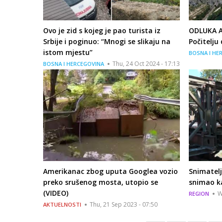
Ovo je zid s kojeg je pao turista iz
ODLUKA A
Srbije i poginuo: “Mnogi se slikaju na
Počitelju
istom mjestu”
BOSNA I HE
Thu, 24 Oct 2024 - 17:13
BOSNA I HERCEGOVINA
Amerikanac zbog uputa Googlea vozio
Snimatelj
preko srušenog mosta, utopio se
snimao k
(VIDEO)
W
REGION
Thu, 21 Sep 2023 - 07:50
AKTUELNOSTI