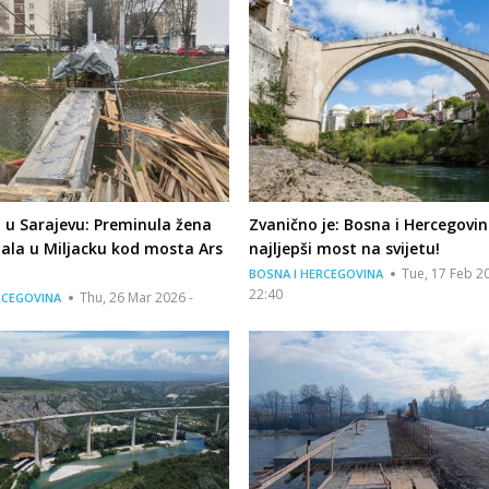
 u Sarajevu: Preminula žena
Zvanično je: Bosna i Hercegovi
pala u Miljacku kod mosta Ars
najljepši most na svijetu!
Tue, 17 Feb 20
BOSNA I HERCEGOVINA
22:40
Thu, 26 Mar 2026 -
RCEGOVINA