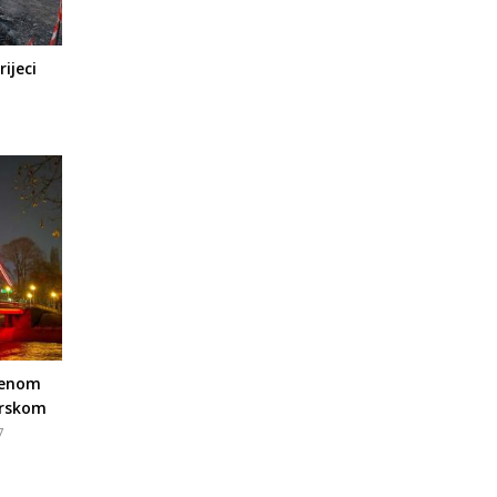
ijeci
rvenom
urskom
7