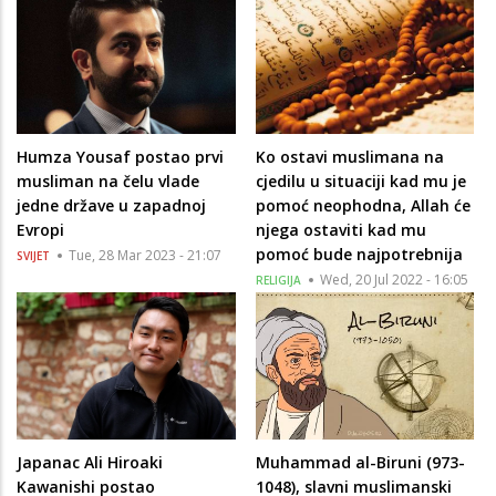
Humza Yousaf postao prvi
Ko ostavi muslimana na
musliman na čelu vlade
cjedilu u situaciji kad mu je
jedne države u zapadnoj
pomoć neophodna, Allah će
Evropi
njega ostaviti kad mu
pomoć bude najpotrebnija
Tue, 28 Mar 2023 - 21:07
SVIJET
Wed, 20 Jul 2022 - 16:05
RELIGIJA
Japanac Ali Hiroaki
Muhammad al-Biruni (973-
Kawanishi postao
1048), slavni muslimanski