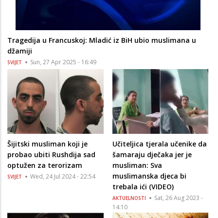
Tragedija u Francuskoj: Mladić iz BiH ubio muslimana u
džamiji
Sun, 27 Apr 2025 - 16:49
SVIJET
Šijitski musliman koji je
Učiteljica tjerala učenike da
probao ubiti Rushdija sad
šamaraju dječaka jer je
optužen za terorizam
musliman: Sva
muslimanska djeca bi
Wed, 24 Jul 2024 - 22:54
SVIJET
trebala ići (VIDEO)
Sat, 26 Aug 2023 -
AKTUELNOSTI
14:10