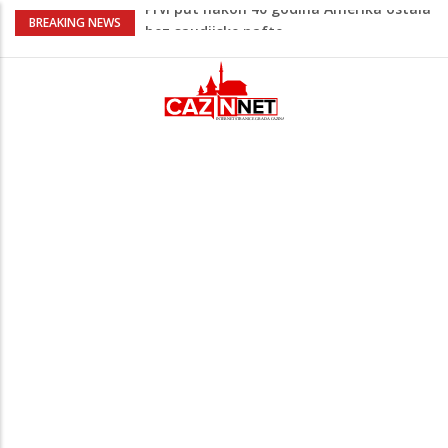
Vrućine pune hitne pomoći: Sve više
BREAKING NEWS
pacijenata zbog dehidracije, vrtoglavice i
kolapsa
Šta je Vučić prešutio Zelenskom?
Putinovo ime nije smio da izgovori
Šta se dešava u Europi? Dron iz
Rumunije ušao u Bugarsku i eksplodirao
kod gasovoda
Ribari pronašli kosti na isušenom dnu
Save, podsjećaju na ljudske
Prvi put nakon 40 godina Amerika ostala
bez saudijske nafte