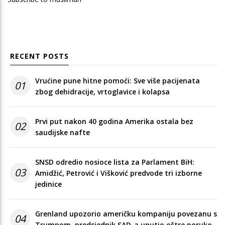
RECENT POSTS
Vrućine pune hitne pomoći: Sve više pacijenata
01
zbog dehidracije, vrtoglavice i kolapsa
Prvi put nakon 40 godina Amerika ostala bez
02
saudijske nafte
SNSD odredio nosioce lista za Parlament BiH:
03
Amidžić, Petrović i Višković predvode tri izborne
jedinice
Grenland upozorio američku kompaniju povezanu s
04
Trumpom, predsjednik SAD-a uputio oštre poruke