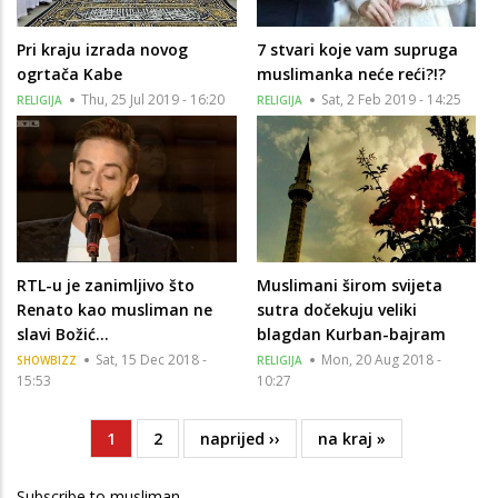
Pri kraju izrada novog
7 stvari koje vam supruga
ogrtača Kabe
muslimanka neće reći?!?
Thu, 25 Jul 2019 - 16:20
Sat, 2 Feb 2019 - 14:25
RELIGIJA
RELIGIJA
RTL-u je zanimljivo što
Muslimani širom svijeta
Renato kao musliman ne
sutra dočekuju veliki
slavi Božić...
blagdan Kurban-bajram
Sat, 15 Dec 2018 -
Mon, 20 Aug 2018 -
SHOWBIZZ
RELIGIJA
15:53
10:27
Current
1
Page
2
Next
naprijed ››
Last
na kraj »
Pagination
page
page
page
Subscribe to musliman