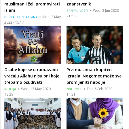
musliman i želi promovirati
znanstvenik
islam
Wed, 3 Jun 2020 -
ZANIMLJIVOSTI
21:58
Mon, 2 May
BOSNA I HERCEGOVINA
2022 - 15:17
Osobe koje se u ramazanu
Prvi musliman kapiten
vraćaju Allahu nisu oni koje
Izraela: Nogomet može sve
trebamo osuđivati
promijeniti nabolje
Wed, 13 May 2020 -
Thu, 6 Feb 2020 -
RELIGIJA
NOGOMET
18:29
14:31