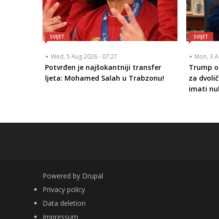
SVIJET
SVIJET
Wed, 5 Aug 2026 - 07:27
Mon, 3 A
Potvrđen je najšokantniji transfer
Trump op
ljeta: Mohamed Salah u Trabzonu!
za dvolič
imati nu
Powered by
Drupal
FOOTER
Privacy policy
Data deletion
Impressum