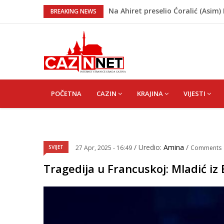
Na Ahiret preselio Ćoralić (Asim)
BREAKING NEWS
Nakon velikih vrućina u BiH stiže 
Rekordnih 20,3 miliona KM ide za
Dok Evropa ostavlja cigarete, Hrva
Na Ahiret preselila KAPIĆ (Mehm
MAIN
NAVIGATION
POČETNA
CAZIN
KRAJINA
VIJESTI
/ Uredio:
Amina
/
SVIJET
27 Apr, 2025 - 16:49
Comments
Tragedija u Francuskoj: Mladić iz