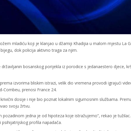
ožem mladiću koji je klanjao u džamiji Khadijia u malom mjestu La G
jegu, dok policija aktivno traga za njim.
je državljanin bosanskog porijekla iz porodice s jedanaestero djece, k
ema izvorima bliskim istrazi, velik dio vremena provodi igrajući vide
nd-Combeu, prenosi France 24.
 krivični dosije i nije bio poznat lokalnim sigurnosnim službama. Prem
avao svoju žrtvu.
pozadinom jedna je od hipoteza koje istražujemo”, rekao je tužilac.
psihijatrijskog profila napadača.