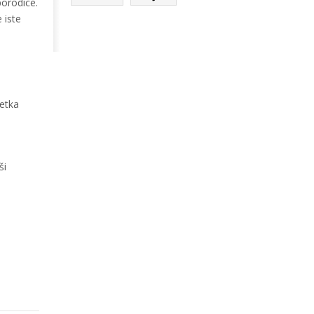
porodice.
 iste
petka
ši