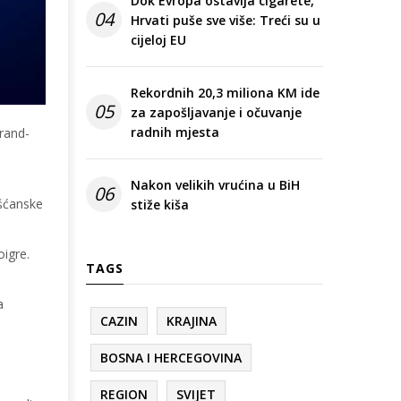
Dok Evropa ostavlja cigarete,
04
Hrvati puše sve više: Treći su u
cijeloj EU
Rekordnih 20,3 miliona KM ide
05
za zapošljavanje i očuvanje
radnih mjesta
rand-
Nakon velikih vrućina u BiH
06
ršćanske
stiže kiša
oigre.
TAGS
a
CAZIN
KRAJINA
BOSNA I HERCEGOVINA
REGION
SVIJET