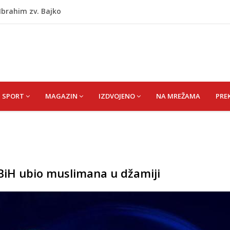
 Ibrahim zv. Bajko
kiša
 zapošljavanje i očuvanje radnih mjesta
ti puše sve više: Treći su u cijeloj EU
eda) MERSIJA
SPORT
MAGAZIN
IZDVOJENO
NA MREŽAMA
PRE
 BiH ubio muslimana u džamiji