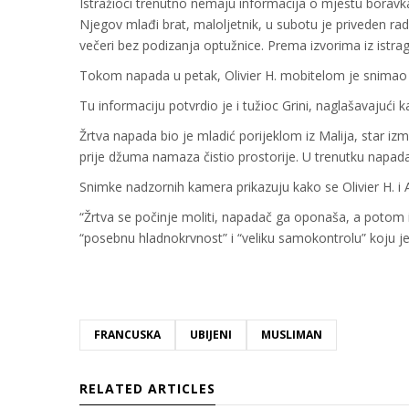
Istražioci trenutno nemaju informacija o mjestu boravk
Njegov mlađi brat, maloljetnik, u subotu je priveden radi
večeri bez podizanja optužnice. Prema izvorima iz istrag
Tokom napada u petak, Olivier H. mobitelom je snimao žrt
Tu informaciju potvrdio je i tužioc Grini, naglašavajući 
Žrtva napada bio je mladić porijeklom iz Malija, star iz
prije džuma namaza čistio prostorije. U trenutku napada
Snimke nadzornih kamera prikazuju kako se Olivier H. i
“Žrtva se počinje moliti, napadač ga oponaša, a potom i
“posebnu hladnokrvnost” i “veliku samokontrolu” koju 
FRANCUSKA
UBIJENI
MUSLIMAN
RELATED ARTICLES