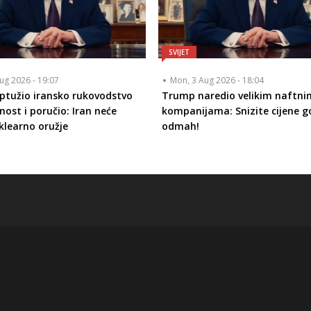
SVIJET
ug 2026 - 19:07
Mon, 3 Aug 2026 - 18:04
tužio iransko rukovodstvo
Trump naredio velikim naftni
nost i poručio: Iran neće
kompanijama: Snizite cijene go
klearno oružje
odmah!