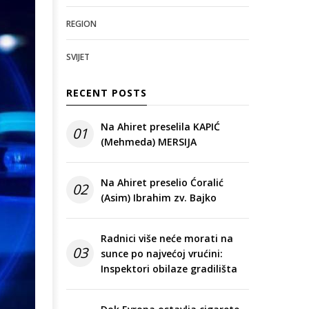
REGION
SVIJET
RECENT POSTS
Na Ahiret preselila KAPIĆ
01
(Mehmeda) MERSIJA
Na Ahiret preselio Ćoralić
02
(Asim) Ibrahim zv. Bajko
Radnici više neće morati na
03
sunce po najvećoj vrućini:
Inspektori obilaze gradilišta