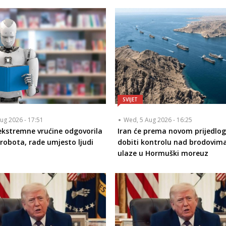
SVIJET
ug 2026 - 17:51
Wed, 5 Aug 2026 - 16:25
ekstremne vrućine odgovorila
Iran će prema novom prijedlo
robota, rade umjesto ljudi
dobiti kontrolu nad brodovima
ulaze u Hormuški moreuz