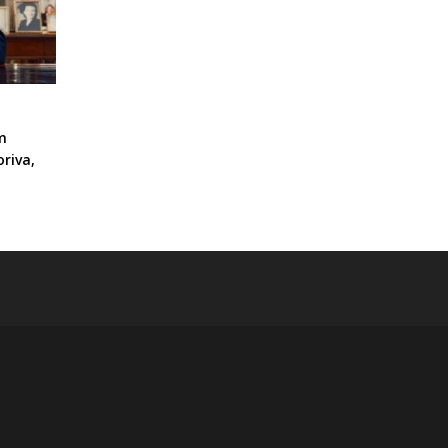
m
riva,