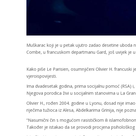
Muškarac koji je u petak ujutro zadao desetine uboda n
Combe, u francuskom departmanu Gard, još uvijek je u bi
Kako piše Le Parisien, osumnjičeni Olivier H. francuski 
vjeroispovijesti.
Ima dvadesetak godina, prima socijalnu pomoć (RSA) i, pr
Njegova porodica živi u socijalnim stanovima u La Gra
Olivier H., rođen 2004. godine u Lyonu, dosad nije imao
riječima tužioca iz Alesa, Abdelkarima Grinija, nije pozn
“Nasumični čin s mogućom rasističkom ili islamofobnom 
Također je istakao da se provodi procjena psihološkog i 