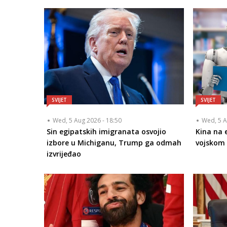
SVIJET
SVIJET
Wed, 5 Aug 2026 - 18:50
Wed, 5 A
Sin egipatskih imigranata osvojio
Kina na 
izbore u Michiganu, Trump ga odmah
vojskom 
izvrijeđao