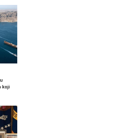
gu
 koji