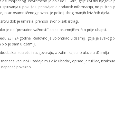
a osumnjičenog. Povremeno je dolazio u Gard, gdje živi dio njegove 
 ispitivanja u pokušaju pribavljanja dodatnih informacija, no pušten je
e, otac osumnjičenog poznat je policiji zbog manjih krivičnih djela.
vu dok je umirala, prenosi izvor blizak istragi.
kako je od “presudne važnosti” da se osumnjičeni što prije uhapsi.
među 23 i 24 godine. Redovno je volontirao u džamiji, gdje je svakog 
 bio je sam u džamiji.
 Aboubakar susreću i razgovaraju, a zatim zajedno ulaze u džamiju.
znenada vadi nož i zadaje mu više uboda”, opisao je tužilac, istaknuv
je napadač pokazao.