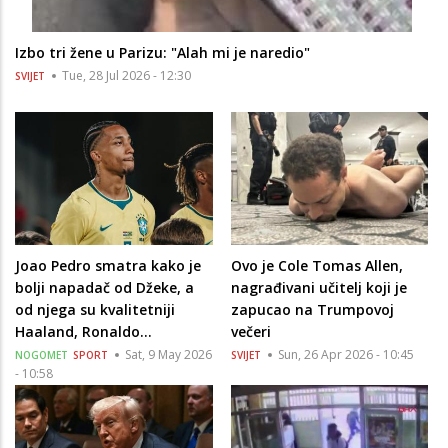
Izbo tri žene u Parizu: "Alah mi je naredio"
Tue, 28 Jul 2026 - 12:30
SVIJET
Joao Pedro smatra kako je
Ovo je Cole Tomas Allen,
bolji napadač od Džeke, a
nagrađivani učitelj koji je
od njega su kvalitetniji
zapucao na Trumpovoj
Haaland, Ronaldo...
večeri
Sat, 9 May 2026
Sun, 26 Apr 2026 - 10:45
NOGOMET
SPORT
SVIJET
- 10:58