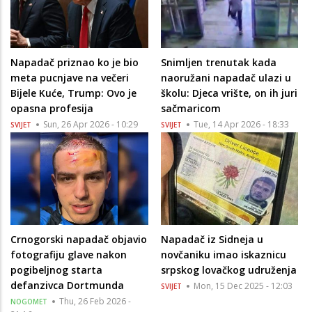
Napadač priznao ko je bio
Snimljen trenutak kada
meta pucnjave na večeri
naoružani napadač ulazi u
Bijele Kuće, Trump: Ovo je
školu: Djeca vrište, on ih juri
opasna profesija
sačmaricom
Sun, 26 Apr 2026 - 10:29
Tue, 14 Apr 2026 - 18:33
SVIJET
SVIJET
Crnogorski napadač objavio
Napadač iz Sidneja u
fotografiju glave nakon
novčaniku imao iskaznicu
pogibeljnog starta
srpskog lovačkog udruženja
defanzivca Dortmunda
Mon, 15 Dec 2025 - 12:03
SVIJET
Thu, 26 Feb 2026 -
NOGOMET