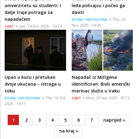
univerzitetu su studenti: I
leđa policajcu i počeo ga
dalje traje potraga za
daviti
napadačem
Thu, 20
BOSNA I HERCEGOVINA
Nov 2025 - 19:05
Sun, 14 Dec 2025 - 10:14
SVIJET
Upao u kuću i pretukao
Napadač iz Mičigena
dvoje ukućana – istraga u
identificiran: Bivši američki
toku
marinac služio u Iraku
Thu, 16 Oct
Mon, 29 Sep 2025 - 07:12
BOSNA I HERCEGOVINA
SVIJET
2025 - 13:11
Current
1
Page
2
Page
3
Page
4
Page
5
Page
6
Page
7
Next
naprijed ››
Pagination
page
page
Last
na kraj »
page