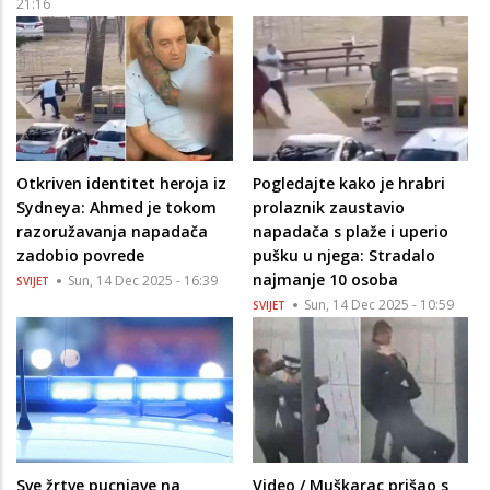
21:16
Otkriven identitet heroja iz
Pogledajte kako je hrabri
Sydneya: Ahmed je tokom
prolaznik zaustavio
razoružavanja napadača
napadača s plaže i uperio
zadobio povrede
pušku u njega: Stradalo
najmanje 10 osoba
Sun, 14 Dec 2025 - 16:39
SVIJET
Sun, 14 Dec 2025 - 10:59
SVIJET
Sve žrtve pucnjave na
Video / Muškarac prišao s