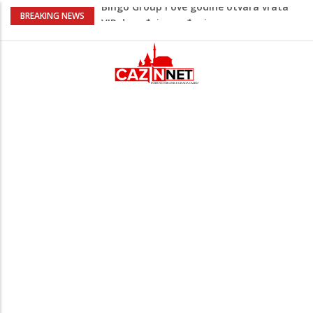
Sarajevo ipak u Mostaru igra
BREAKING NEWS
Čeferin odredio ko dijeli pravdu u 1 kolu
Premijer lige BiH
Lepa Brena pala na koncertu u Budvi
nakon kultnog zamaha nogom: "Nisi bio
na njenom koncertu ako nije pala"
Na Ahiret preselio BEKTAŠEVIĆ (HUSEIN)
HUSEIN-BEKTAŠ
Bingo Group i ove godine otvara vrata
VIP događaja građanima