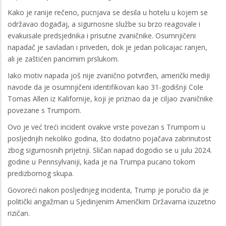
Kako je ranije rečeno, pucnjava se desila u hotelu u kojem se
održavao događaj, a sigurnosne službe su brzo reagovale i
evakuisale predsjednika i prisutne zvaničnike. Osumnjičeni
napadač je savladan i priveden, dok je jedan policajac ranjen,
ali je zaštićen pancirnim prslukom.
Iako motiv napada još nije zvanično potvrđen, američki mediji
navode da je osumnjičeni identifikovan kao 31-godišnji Cole
Tomas Allen iz Kalifornije, koji je priznao da je ciljao zvaničnike
povezane s Trumpom.
Ovo je već treći incident ovakve vrste povezan s Trumpom u
posljednjih nekoliko godina, što dodatno pojačava zabrinutost
zbog sigurnosnih prijetnji. Sličan napad dogodio se u julu 2024.
godine u Pennsylvaniji, kada je na Trumpa pucano tokom
predizbornog skupa.
Govoreći nakon posljednjeg incidenta, Trump je poručio da je
politički angažman u Sjedinjenim Američkim Državama izuzetno
rizičan.