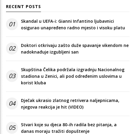
RECENT POSTS
Skandal u UEFA-i: Gianni Infantino ljubavnici
01
osigurao unapređeno radno mjesto i visoku platu
Doktori otkrivaju zašto duže spavanje vikendom ne
02
nadoknađuje izgubljeni san
Skupština Čelika podržala izgradnju Nacionalnog
03
stadiona u Zenici, ali pod određenim uslovima u
korist kluba
Dječak ukrasio zlatnog retrivera naljepnicama,
04
njegova reakcija je hit (VIDEO)
Stvari koje su djeca 80-ih radila bez pitanja, a
05
danas moraju tražiti dopuštenje