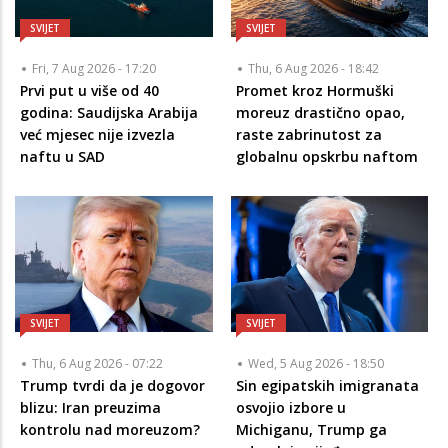
SVIJET
SVIJET
Fri, 7 Aug 2026 - 17:20
Thu, 6 Aug 2026 - 18:42
Prvi put u više od 40
Promet kroz Hormuški
godina: Saudijska Arabija
moreuz drastično opao,
već mjesec nije izvezla
raste zabrinutost za
naftu u SAD
globalnu opskrbu naftom
SVIJET
SVIJET
Thu, 6 Aug 2026 - 07:22
Wed, 5 Aug 2026 - 18:50
Trump tvrdi da je dogovor
Sin egipatskih imigranata
blizu: Iran preuzima
osvojio izbore u
kontrolu nad moreuzom?
Michiganu, Trump ga