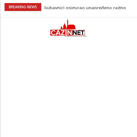
Kuhar otkrio kako pripremiti jaja
BREAKING NEWS
savršenog okusa bez korištenja tave
Stvari koje su djeca 80-ih radila bez
pitanja, a danas moraju tražiti
dopuštenje
Dječak ukrasio zlatnog retrivera
naljepnicama, njegova reakcija je hit
(VIDEO)
Skupština Čelika podržala izgradnju
Nacionalnog stadiona u Zenici, ali pod
određenim uslovima u korist kluba
Skandal u UEFA-i: Gianni Infantino
ljubavnici osigurao unapređeno radno
mjesto i visoku platu