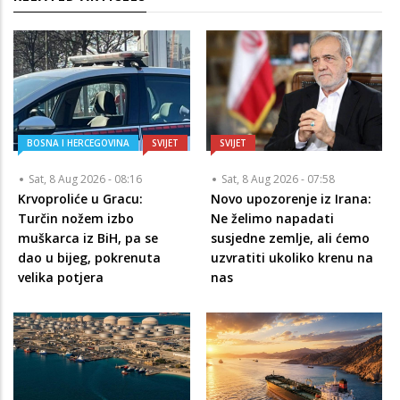
BOSNA I HERCEGOVINA
SVIJET
SVIJET
Sat, 8 Aug 2026 - 08:16
Sat, 8 Aug 2026 - 07:58
Krvoproliće u Gracu:
Novo upozorenje iz Irana:
Turčin nožem izbo
Ne želimo napadati
muškarca iz BiH, pa se
susjedne zemlje, ali ćemo
dao u bijeg, pokrenuta
uzvratiti ukoliko krenu na
velika potjera
nas