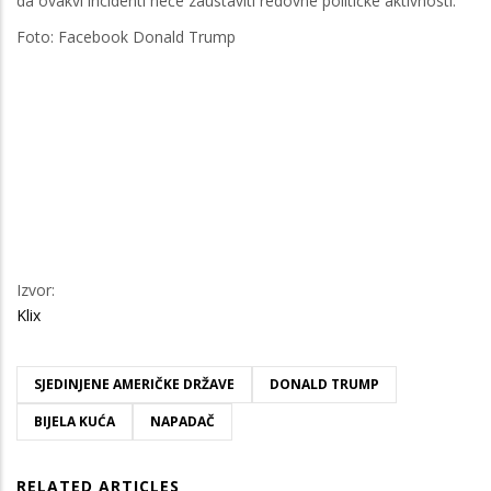
da ovakvi incidenti neće zaustaviti redovne političke aktivnosti.
Foto: Facebook Donald Trump
Izvor:
Klix
SJEDINJENE AMERIČKE DRŽAVE
DONALD TRUMP
BIJELA KUĆA
NAPADAČ
RELATED ARTICLES