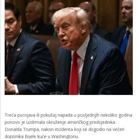
Treća pucnjava ili pokušaj napada u posljednjih nekoliko godina
ponovo je uzdrmala okruženje američkog predsjednika
Donalda Trumpa, nakon incidenta koji se dogodio na večeri
dopisnika Bijele kuće u Washingtonu.