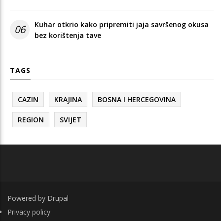
Kuhar otkrio kako pripremiti jaja savršenog okusa
06
bez korištenja tave
TAGS
CAZIN
KRAJINA
BOSNA I HERCEGOVINA
REGION
SVIJET
Powered by
Drupal
FOOTER
Privacy policy