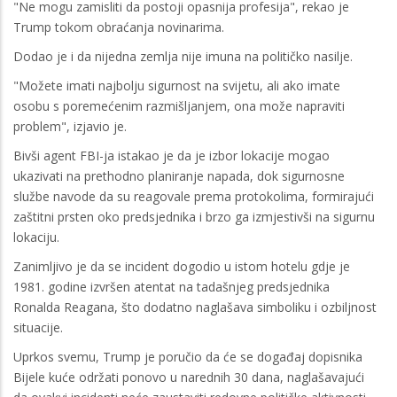
"Ne mogu zamisliti da postoji opasnija profesija", rekao je
Trump tokom obraćanja novinarima.
Dodao je i da nijedna zemlja nije imuna na političko nasilje.
"Možete imati najbolju sigurnost na svijetu, ali ako imate
osobu s poremećenim razmišljanjem, ona može napraviti
problem", izjavio je.
Bivši agent FBI-ja istakao je da je izbor lokacije mogao
ukazivati na prethodno planiranje napada, dok sigurnosne
službe navode da su reagovale prema protokolima, formirajući
zaštitni prsten oko predsjednika i brzo ga izmjestivši na sigurnu
lokaciju.
Zanimljivo je da se incident dogodio u istom hotelu gdje je
1981. godine izvršen atentat na tadašnjeg predsjednika
Ronalda Reagana, što dodatno naglašava simboliku i ozbiljnost
situacije.
Uprkos svemu, Trump je poručio da će se događaj dopisnika
Bijele kuće održati ponovo u narednih 30 dana, naglašavajući