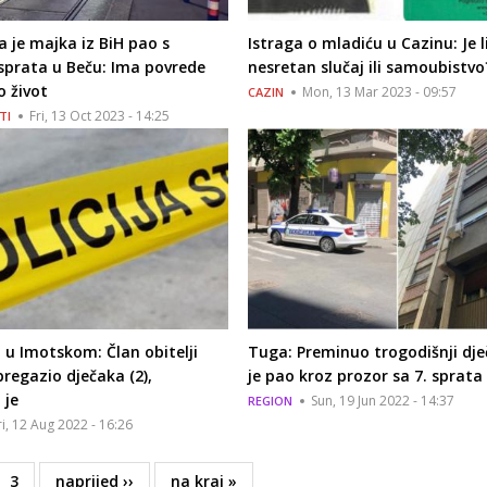
ja je majka iz BiH pao s
Istraga o mladiću u Cazinu: Je l
sprata u Beču: Ima povrede
nesretan slučaj ili samoubistvo
 život
Mon, 13 Mar 2023 - 09:57
CAZIN
Fri, 13 Oct 2023 - 14:25
TI
 u Imotskom: Član obitelji
Tuga: Preminuo trogodišnji dje
pregazio dječaka (2),
je pao kroz prozor sa 7. sprata
 je
Sun, 19 Jun 2022 - 14:37
REGION
ri, 12 Aug 2022 - 16:26
e
Page
3
Next
naprijed ››
Last
na kraj »