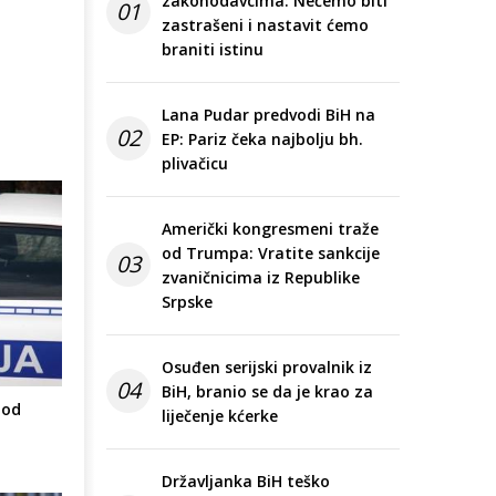
zakonodavcima: Nećemo biti
01
zastrašeni i nastavit ćemo
braniti istinu
Lana Pudar predvodi BiH na
02
EP: Pariz čeka najbolju bh.
plivačicu
Američki kongresmeni traže
od Trumpa: Vratite sankcije
03
zvaničnicima iz Republike
Srpske
Osuđen serijski provalnik iz
04
BiH, branio se da je krao za
 od
liječenje kćerke
Državljanka BiH teško