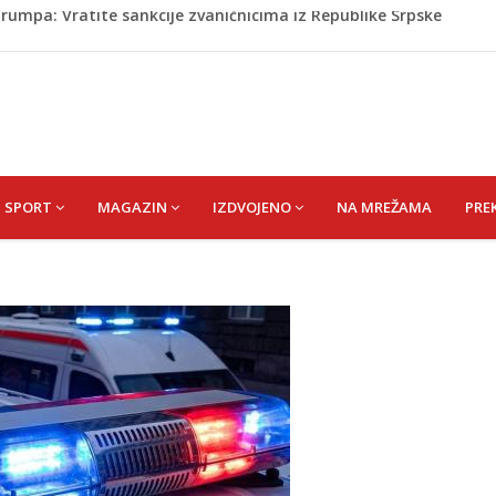
riz čeka najbolju bh. plivačicu
zakonodavcima: Nećemo biti zastrašeni i nastavit ćemo
 Da su odabrali drugu reprezentaciju onda bi "birali", a ne
rili Muzej „Kuća Nurije Pozderca“
rumpa: Vratite sankcije zvaničnicima iz Republike Srpske
SPORT
MAGAZIN
IZDVOJENO
NA MREŽAMA
PRE