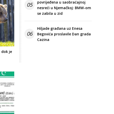
povrijeđena u saobraćajnoj
05
nesreći u Njemačkoj: BMW-om
se zabila u zid
Hiljade građana uz Enesa
06
Begovića proslavile Dan grada
Cazina
 dok je