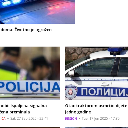
 doma: Životno je ugrožen
adbi: Ispaljena signalna
Otac traktorom usmrtio dijete
 žena preminula
jedne godine
Sat, 27 Sep 2025 - 22:41
Tue, 17 Jun 2025 - 17:35
ICA
REGION