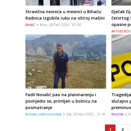
Stravična nesreća u mesnici u Bihaću:
Dječak či
Radnica izgubila ruku na oštroj mašini
četvrtog 
opasne po
Mon, 26 Feb 2024 - 07:00
BIHAĆ
AKTUELNOS
Fadil Novalić pao na planinarenju i
Tragedija
povrijedio se, primljen u bolnicu na
slučajno 
posmatranje
preminuo
Sat, 26 Nov 2022 - 21:41
F
BOSNA I HERCEGOVINA
REGION
Current
1
Pag
2
Pagination