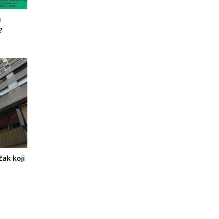
i
?
čak koji