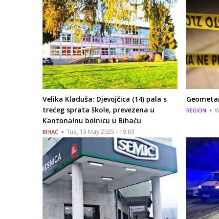
Velika Kladuša: Djevojčica (14) pala s
Geometar
trećeg sprata škole, prevezena u
W
REGION
Kantonalnu bolnicu u Bihaću
Tue, 13 May 2025 - 19:03
BIHAĆ