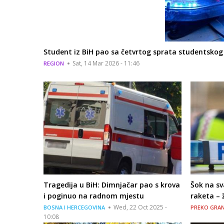
Student iz BiH pao sa četvrtog sprata studentskog
Sat, 14 Mar 2026 - 11:46
REGION
Tragedija u BiH: Dimnjačar pao s krova
Šok na sv
i poginuo na radnom mjestu
raketa –
Wed, 22 Oct 2025 -
BOSNA I HERCEGOVINA
PREKO GRAN
10:08