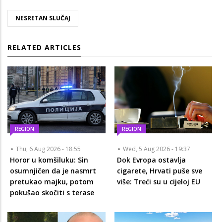
NESRETAN SLUČAJ
RELATED ARTICLES
REGION
REGION
Thu, 6 Aug 2026 - 18:55
Wed, 5 Aug 2026 - 19:37
Horor u komšiluku: Sin
Dok Evropa ostavlja
osumnjičen da je nasmrt
cigarete, Hrvati puše sve
pretukao majku, potom
više: Treći su u cijeloj EU
pokušao skočiti s terase