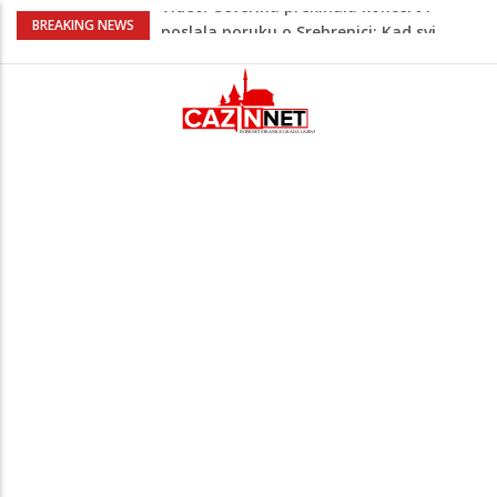
Na Ahiret preselio RAMIĆ (SAFETA) SENAD
BREAKING NEWS
Teška saobraćajna nesreća u Krajini:
BMW sa slovenskim tablicama završio u
rasvjetnom stubu
Evo gdje i kada nestaje struja u Krajini
sutra i tokom vikenda
Veće plate za hiljade zaposlenih u
Unsko-sanskom kantonu
Video/ Severina prekinula koncert i
poslala poruku o Srebrenici: Kad svi
priznamo genocid, bit ćemo sretne i
vesele države