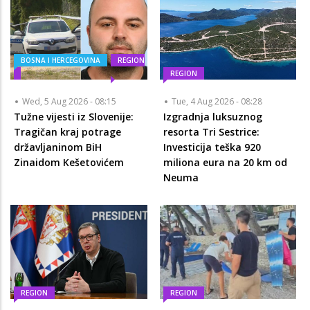
BOSNA I HERCEGOVINA
REGION
REGION
Wed, 5 Aug 2026 - 08:15
Tue, 4 Aug 2026 - 08:28
Tužne vijesti iz Slovenije:
Izgradnja luksuznog
Tragičan kraj potrage
resorta Tri Sestrice:
državljaninom BiH
Investicija teška 920
Zinaidom Kešetovićem
miliona eura na 20 km od
Neuma
REGION
REGION