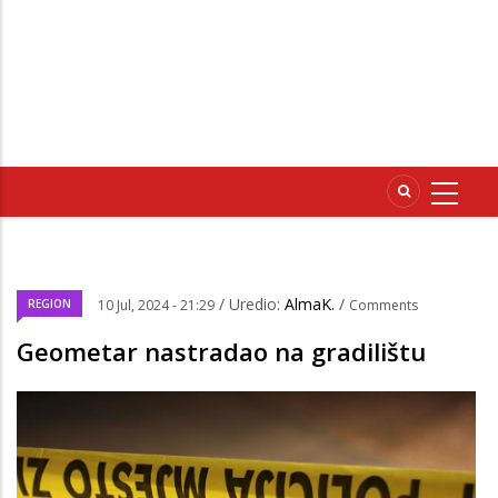
/ Uredio:
AlmaK.
/
REGION
10 Jul, 2024 - 21:29
Comments
Geometar nastradao na gradilištu