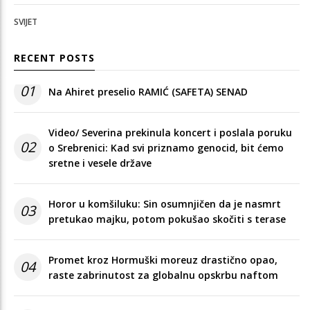
SVIJET
RECENT POSTS
01
Na Ahiret preselio RAMIĆ (SAFETA) SENAD
Video/ Severina prekinula koncert i poslala poruku
02
o Srebrenici: Kad svi priznamo genocid, bit ćemo
sretne i vesele države
Horor u komšiluku: Sin osumnjičen da je nasmrt
03
pretukao majku, potom pokušao skočiti s terase
Promet kroz Hormuški moreuz drastično opao,
04
raste zabrinutost za globalnu opskrbu naftom