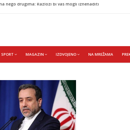
 Da su odabrali drugu reprezentaciju onda bi "birali", a ne
rili Muzej „Kuća Nurije Pozderca“
cem donio pobjedu Salzburgu (Video)
 Rašteli obilježena 31. godišnjica deblokade Unsko-sanskog
na nego drugima: Razlozi bi vas mogli iznenaditi
SPORT
MAGAZIN
IZDVOJENO
NA MREŽAMA
PRE