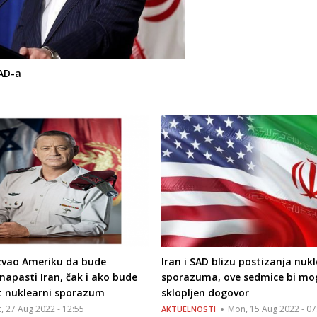
SAD-a
ozvao Ameriku da bude
Iran i SAD blizu postizanja nuk
apasti Iran, čak i ako bude
sporazuma, ove sedmice bi mog
t nuklearni sporazum
sklopljen dogovor
t, 27 Aug 2022 - 12:55
Mon, 15 Aug 2022 - 07
AKTUELNOSTI