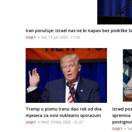
Iran poručuje: Izrael nas ne bi napao bez podrške 
Sun, 15 Jun 2025 - 17:00
SVIJET
Tramp u pismu Iranu dao rok od dva
Izrael p
mjeseca za novi nuklearni sporazum
spremna n
postignu
Wed, 19 Mar 2025 - 21:27
SVIJET
Sa
SVIJET