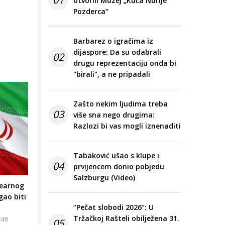
otvorili Muzej „Kuća Nurije
Pozderca“
Barbarez o igračima iz
dijaspore: Da su odabrali
02
drugu reprezentaciju onda bi
"birali", a ne pripadali
Zašto nekim ljudima treba
03
više sna nego drugima:
Razlozi bi vas mogli iznenaditi
Tabaković ušao s klupe i
04
prvijencem donio pobjedu
Salzburgu (Video)
learnog
ao biti
“Pečat slobodi 2026”: U
Tržačkoj Rašteli obilježena 31.
:46
05