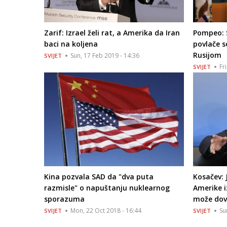
Zarif: Izrael želi rat, a Amerika da Iran
Pompeo: 
baci na koljena
povlače 
Rusijom
Sun, 17 Feb 2019 - 14:36
SVIJET
Fr
SVIJET
Kina pozvala SAD da "dva puta
Kosačev: 
razmisle" o napuštanju nuklearnog
Amerike 
sporazuma
može dov
Mon, 22 Oct 2018 - 16:44
Su
SVIJET
SVIJET