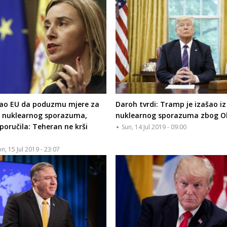
vao EU da poduzmu mjere za
Daroh tvrdi: Tramp je izašao iz
 nuklearnog sporazuma,
nuklearnog sporazuma zbog 
poručila: Teheran ne krši
Sun, 14 Jul 2019 - 09:00
n, 15 Jul 2019 - 23:07