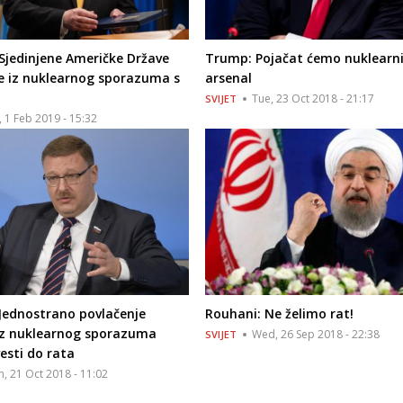
Sjedinjene Američke Države
Trump: Pojačat ćemo nuklearn
se iz nuklearnog sporazuma s
arsenal
Tue, 23 Oct 2018 - 21:17
SVIJET
i, 1 Feb 2019 - 15:32
Jednostrano povlačenje
Rouhani: Ne želimo rat!
iz nuklearnog sporazuma
Wed, 26 Sep 2018 - 22:38
SVIJET
esti do rata
n, 21 Oct 2018 - 11:02