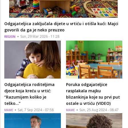
Odgajateljica zaključala dijete u vrtiću i otišla kući: Majci
govorili da ga je neko preuzeo
Sun, 29 Mar 2026 - 11:28
REGION
Odgajateljica roditeljima
Poruka odgajateljice
djece koja kreću u vrtić:
rasplakala majku
“Razumijem koliko je
blizankinja koje su prvi put
teško...”
ostale u vrtiću (VIDEO)
Sat, 7 Sep 2024 - 07:58
Sun, 25 Aug 2024 - 08:47
MAME
MAME