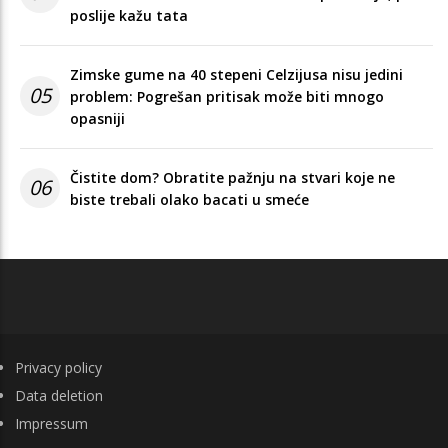
poslije kažu tata
Zimske gume na 40 stepeni Celzijusa nisu jedini
05
problem: Pogrešan pritisak može biti mnogo
opasniji
Čistite dom? Obratite pažnju na stvari koje ne
06
biste trebali olako bacati u smeće
FOOTER
Privacy policy
Data deletion
Impressum