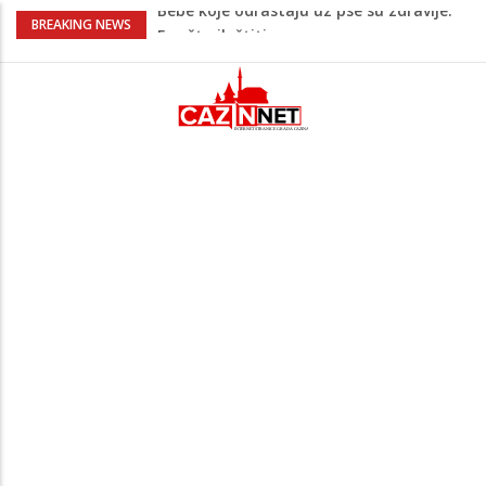
Krenuo u BiH sa 20 kilograma droge:
BREAKING NEWS
Uhapšen na granici
Juventus igra protiv Intera, Spaleti
razočarao navijače iz BiH
Užas: Uhapšen Italijan (45) kako
mobitelom snima djecu na plaži
Čistite dom? Obratite pažnju na stvari
koje ne biste trebali olako bacati u
smeće
Bebe koje odrastaju uz pse su zdravije:
Evo šta ih štiti