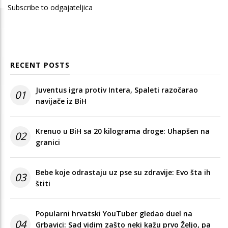
Subscribe to odgajateljica
RECENT POSTS
Juventus igra protiv Intera, Spaleti razočarao
01
navijače iz BiH
Krenuo u BiH sa 20 kilograma droge: Uhapšen na
02
granici
Bebe koje odrastaju uz pse su zdravije: Evo šta ih
03
štiti
Popularni hrvatski YouTuber gledao duel na
04
Grbavici: Sad vidim zašto neki kažu prvo Željo, pa