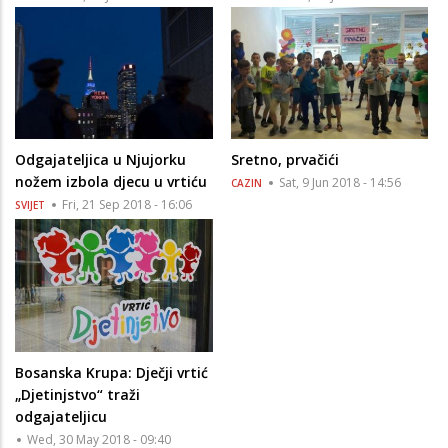
Odgajateljica u Njujorku
Sretno, prvačići
nožem izbola djecu u vrtiću
Sat, 9 Jun 2018 - 14:56
CAZIN
Fri, 21 Sep 2018 - 16:06
SVIJET
Bosanska Krupa: Dječji vrtić
„Djetinjstvo“ traži
odgajateljicu
Wed, 30 May 2018 - 09:40