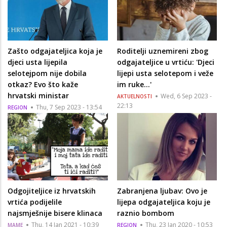
Zašto odgajateljica koja je
Roditelji uznemireni zbog
djeci usta lijepila
odgajateljice u vrtiću: 'Djeci
selotejpom nije dobila
lijepi usta selotepom i veže
otkaz? Evo što kaže
im ruke...'
hrvatski ministar
Wed, 6 Sep 2023 -
AKTUELNOSTI
22:13
Thu, 7 Sep 2023 - 13:54
REGION
Odgojiteljice iz hrvatskih
Zabranjena ljubav: Ovo je
vrtića podijelile
lijepa odgajateljica koju je
najsmješnije bisere klinaca
raznio bombom
Thu, 14 Jan 2021 - 10:39
Thu, 23 Jan 2020 - 10:53
MAME
REGION