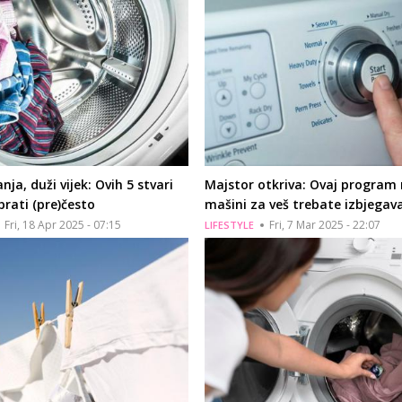
ja, duži vijek: Ovih 5 stvari
Majstor otkriva: Ovaj program
prati (pre)često
mašini za veš trebate izbjegava
Fri, 18 Apr 2025 - 07:15
Fri, 7 Mar 2025 - 22:07
LIFESTYLE