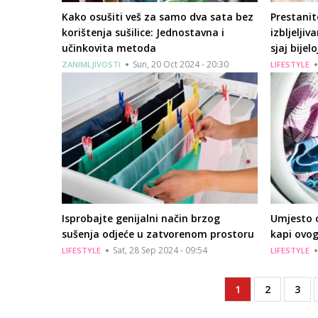
Kako osušiti veš za samo dva sata bez
Prestanite
korištenja sušilice: Jednostavna i
izbljeljiv
učinkovita metoda
sjaj bijelo
Sun, 20 Oct 2024 - 20:30
ZANIMLJIVOSTI
LIFESTYLE
Isprobajte genijalni način brzog
Umjesto 
sušenja odjeće u zatvorenom prostoru
kapi ovog
Sat, 28 Sep 2024 - 09:54
LIFESTYLE
LIFESTYLE
Current
1
Page
2
Pag
3
Pagination
page