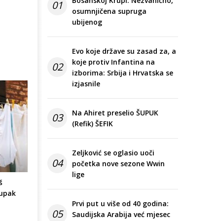
Bosanskoj Krupi: Nezvanično,
01
osumnjičena supruga
ubijenog
Evo koje države su zasad za, a
koje protiv Infantina na
02
izborima: Srbija i Hrvatska se
izjasnile
Na Ahiret preselio ŠUPUK
03
(Refik) ŠEFIK
Zeljković se oglasio uoči
04
početka nove sezone Wwin
lige
š
tupak
Prvi put u više od 40 godina:
05
Saudijska Arabija već mjesec