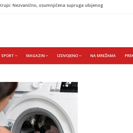
j Krupi: Nezvanično, osumnjičena supruga ubijenog
ŠEFIK
je protiv Infantina na izborima: Srbija i Hrvatska se
akon obilježavanja godišnjice: "Doživjela sam poniženje
 mom sinu"
dijska Arabija već mjesec nije izvezla naftu u SAD
SPORT
MAGAZIN
IZDVOJENO
NA MREŽAMA
PRE