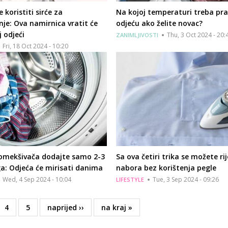
 koristiti sirće za
Na kojoj temperaturi treba pra
anje: Ova namirnica vratit će
odjeću ako želite novac?
j odjeći
Thu, 3 Oct 2024 - 20:
ZANIMLJIVOSTI
Fri, 18 Oct 2024 - 10:20
omekšivača dodajte samo 2-3
Sa ova četiri trika se možete rij
a: Odjeća će mirisati danima
nabora bez korištenja pegle
Wed, 4 Sep 2024 - 10:04
Tue, 3 Sep 2024 - 09:26
LIFESTYLE
e
Page
4
Page
5
Next
naprijed ››
Last
na kraj »
page
page