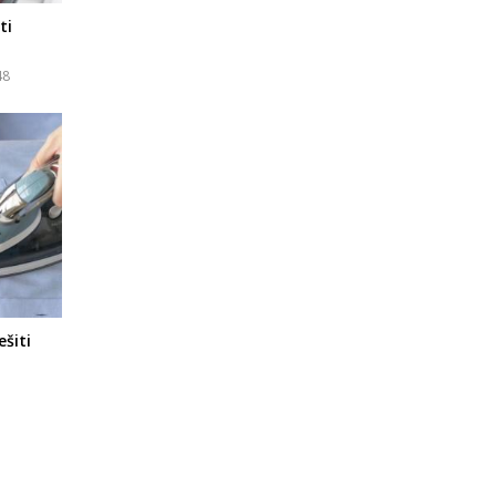
ti
48
ešiti