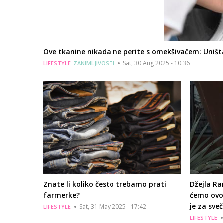
Ove tkanine nikada ne perite s omekšivačem: Uništa
Sat, 30 Aug 2025 - 10:36
LIFESTYLE
ZANIMLJIVOSTI
Znate li koliko često trebamo prati
Džejla Ra
farmerke?
ćemo ovog
je za sve
Sat, 31 May 2025 - 17:42
LIFESTYLE
LIFESTYLE