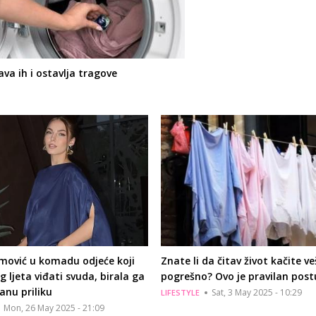
va ih i ostavlja tragove
mović u komadu odjeće koji
Znate li da čitav život kačite ve
 ljeta viđati svuda, birala ga
pogrešno? Ovo je pravilan pos
čanu priliku
Sat, 3 May 2025 - 10:29
LIFESTYLE
Mon, 26 May 2025 - 21:09