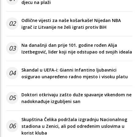
djecu na plaži
Odlične vijesti za naše košarkaše! Nijedan NBA
02
igrač iz Litvanije ne želi igrati protiv BiH
Na današnji dan prije 101. godine rođen Alija
03
Izetbegović, lider koji nije odstupao od svojih ideala
Skandal u UEFA-i: Gianni Infantino ljubavnici
04
osigurao unapređeno radno mjesto i visoku platu
Doktori otkrivaju zašto duže spavanje vikendom ne
05
nadoknađuje izgubljeni san
Skupština Čelika podržala izgradnju Nacionalnog
06
stadiona u Zenici, ali pod određenim uslovima u
korist kluba