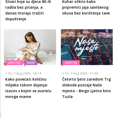
Stvari koje su djeca 80-ih
Kuhar otkrio kako
radila bez pitanja, a
pripremiti jaja savršenog
danas moraju tražiti
okusa bez korištenja tave
dopuštenje
LIFESTYLE
MAME
LIFESTYLE
Fri, 7 Aug 2026 - 16:14
Fri, 7 Aug 2026 - 11:40
Kako povećati količinu
Četvrto ljeto zaredom Trg
mlijeka tokom dojenja:
slobode postaje Naše
Izazov s kojim se susreću
mjesto - Bingo Ljetno kino
mnoge mame
Tuzla