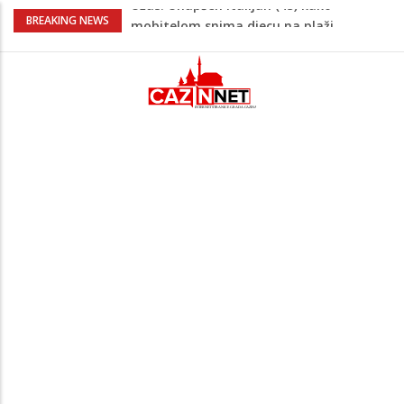
Skandal u UEFA-i: Gianni Infantino
BREAKING NEWS
ljubavnici osigurao unapređeno radno
mjesto i visoku platu
Na današnji dan prije 101. godine rođen
Alija Izetbegović, lider koji nije odstupao
od svojih ideala
Odlične vijesti za naše košarkaše!
Nijedan NBA igrač iz Litvanije ne želi
igrati protiv BiH
Stvari koje su djeca 80-ih radila bez
pitanja, a danas moraju tražiti
dopuštenje
Užas: Uhapšen Italijan (45) kako
mobitelom snima djecu na plaži