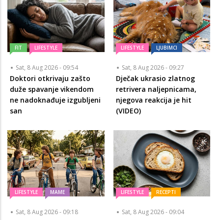
FIT
LIFESTYLE
LIFESTYLE
LJUBIMCI
Sat, 8 Aug 2026 - 09:54
Sat, 8 Aug 2026 - 09:27
Doktori otkrivaju zašto
Dječak ukrasio zlatnog
duže spavanje vikendom
retrivera naljepnicama,
ne nadoknađuje izgubljeni
njegova reakcija je hit
san
(VIDEO)
LIFESTYLE
MAME
LIFESTYLE
RECEPTI
Sat, 8 Aug 2026 - 09:18
Sat, 8 Aug 2026 - 09:04