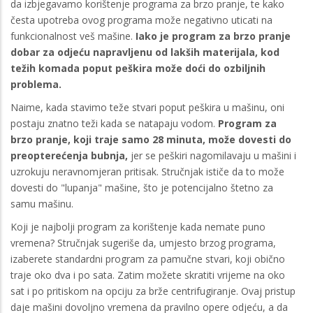
da izbjegavamo korištenje programa za brzo pranje, te kako
česta upotreba ovog programa može negativno uticati na
funkcionalnost veš mašine.
Iako je program za brzo pranje
dobar za odjeću napravljenu od lakših materijala, kod
težih komada poput peškira može doći do ozbiljnih
problema.
Naime, kada stavimo teže stvari poput peškira u mašinu, oni
postaju znatno teži kada se natapaju vodom.
Program za
brzo pranje, koji traje samo 28 minuta, može dovesti do
preopterećenja bubnja,
jer se peškiri nagomilavaju u mašini i
uzrokuju neravnomjeran pritisak. Stručnjak ističe da to može
dovesti do "lupanja" mašine, što je potencijalno štetno za
samu mašinu.
Koji je najbolji program za korištenje kada nemate puno
vremena? Stručnjak sugeriše da, umjesto brzog programa,
izaberete standardni program za pamučne stvari, koji obično
traje oko dva i po sata. Zatim možete skratiti vrijeme na oko
sat i po pritiskom na opciju za brže centrifugiranje. Ovaj pristup
daje mašini dovoljno vremena da pravilno opere odjeću, a da