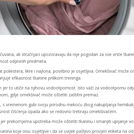
ana, ali stručnjaci upozoravaju da nije pogodan za sve vrste tkani
jnost odjevnih predmeta.
t poliestera, likre i najlona, posebno je osjetljiva. Omekšivač može os
njuje efikasnost tkanine prilikom treninga.
 jer to utiče na njihovu vodootpornost. Isto važi za vodootpornu od
enom, gdje omekšivač može oštetiti zaštitni premaz.
a, s vremenom gubi svoju prirodnu mekoću zbog nakupljanja hemikali
fikasnost čišćenja opada ako se redovno tretiraju omekšivačem.
er prekomjerna upotreba može oštetiti tkaninu i smanjiti upijanje vo
ina koje nisu osjetljive i da se uvijek pažljivo provjeri etiketa na odj