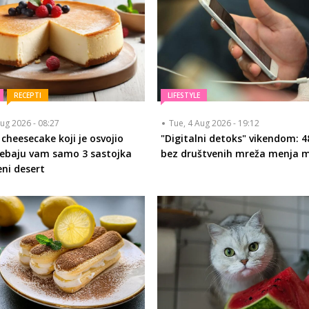
RECEPTI
LIFESTYLE
ug 2026 - 08:27
Tue, 4 Aug 2026 - 19:12
 cheesecake koji je osvojio
"Digitalni detoks" vikendom: 4
Trebaju vam samo 3 sastojka
bez društvenih mreža menja 
eni desert