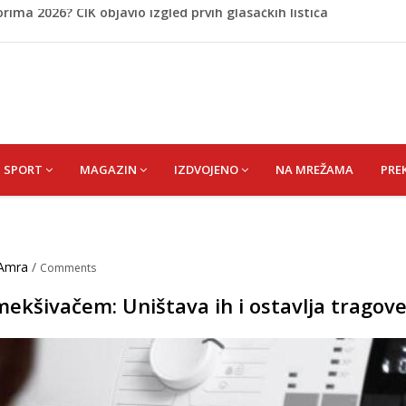
: Iran preuzima kontrolu nad moreuzom?
ašnji dan Armija RBiH porazila je izdajnike u Velikoj
ladić detaljno prognozirao šta nas čeka u augustu i
eda) MERSIJA
ima 2026? CIK objavio izgled prvih glasačkih listića
SPORT
MAGAZIN
IZDVOJENO
NA MREŽAMA
PRE
Amra
/
Comments
mekšivačem: Uništava ih i ostavlja tragov