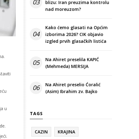
03
blizu: Iran preuzima kontrolu
nad moreuzom?
Kako ćemo glasati na Općim
04
izborima 2026? CIK objavio
izgled prvih glasačkih listića
na.
Na Ahiret preselila KAPIĆ
05
(Mehmeda) MERSIJA
taviti
Na Ahiret preselio Ćoralić
06
jeću
(Asim) Ibrahim zv. Bajko
ja u
TAGS
de.
CAZIN
KRAJINA
eći.