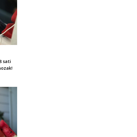
8 sati
mozak!