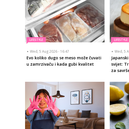
LIFESTYLE
LIFESTYLE
Wed, 5 Aug 2026 - 16:47
Wed, 5 A
Evo koliko dugo se meso može čuvati
Japanski
u zamrzivaču i kada gubi kvalitet
svijet: 
za savrš