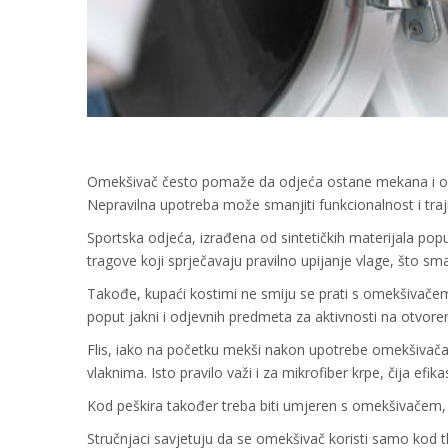
Omekšivač često pomaže da odjeća ostane mekana i očuv
Nepravilna upotreba može smanjiti funkcionalnost i tra
Sportska odjeća, izrađena od sintetičkih materijala popu
tragove koji sprječavaju pravilno upijanje vlage, što sma
Takođe, kupaći kostimi ne smiju se prati s omekšivačem
poput jakni i odjevnih predmeta za aktivnosti na otvor
Flis, iako na početku mekši nakon upotrebe omekšivač
vlaknima. Isto pravilo važi i za mikrofiber krpe, čija e
Kod peškira također treba biti umjeren s omekšivačem, j
Stručnjaci savjetuju da se omekšivač koristi samo kod tkan