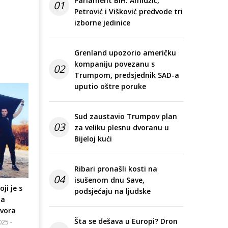
Parlament BiH: Amidžić,
01
Petrović i Višković predvode tri
izborne jedinice
Grenland upozorio američku
kompaniju povezanu s
02
Trumpom, predsjednik SAD-a
uputio oštre poruke
Sud zaustavio Trumpov plan
03
za veliku plesnu dvoranu u
Bijeloj kući
Ribari pronašli kosti na
04
isušenom dnu Save,
ji je s
podsjećaju na ljudske
za
tvora
Šta se dešava u Europi? Dron
025 -