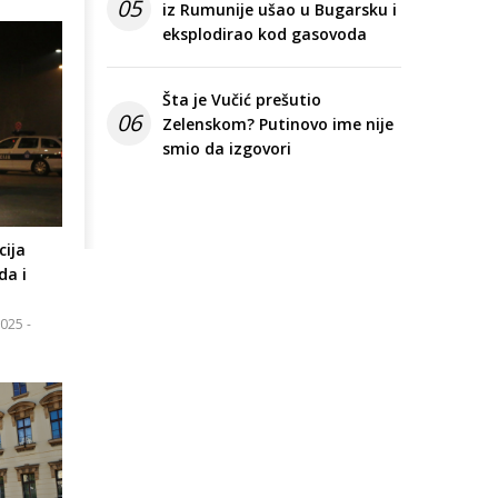
05
iz Rumunije ušao u Bugarsku i
eksplodirao kod gasovoda
Šta je Vučić prešutio
06
Zelenskom? Putinovo ime nije
smio da izgovori
cija
da i
025 -