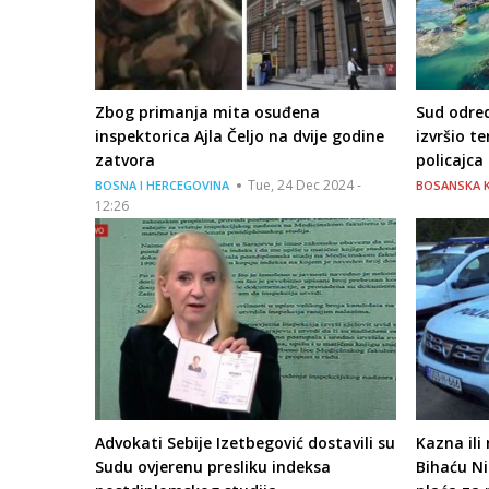
Zbog primanja mita osuđena
Sud odred
inspektorica Ajla Čeljo na dvije godine
izvršio te
zatvora
policajca
Tue, 24 Dec 2024 -
BOSNA I HERCEGOVINA
BOSANSKA 
12:26
Advokati Sebije Izetbegović dostavili su
Kazna ili
Sudu ovjerenu presliku indeksa
Bihaću Ni