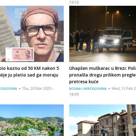
19:16
bio kaznu od 50 KM nakon 5
Uhapšen muškarac u Brezi: Poli
Nije ju platio sad ga moraju
pronašla drogu prilikom pregle
pretresa kuće
Thu, 20 Mar 2025 -
Wed, 12 Feb 2
RCEGOVINA
BOSNA I HERCEGOVINA
18:09