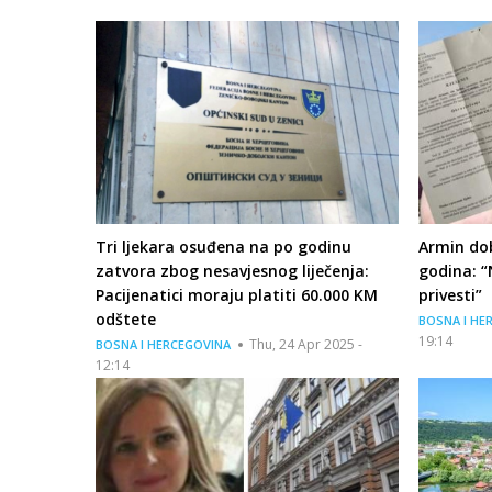
Tri ljekara osuđena na po godinu
Armin do
zatvora zbog nesavjesnog liječenja:
godina: “
Pacijenatici moraju platiti 60.000 KM
privesti”
odštete
BOSNA I HE
19:14
Thu, 24 Apr 2025 -
BOSNA I HERCEGOVINA
12:14