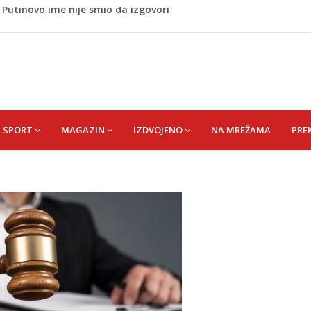
 Rumunije ušao u Bugarsku i eksplodirao kod gasovoda
m dnu Save, podsjećaju na ljudske
liku plesnu dvoranu u Bijeloj kući
paniju povezanu s Trumpom, predsjednik SAD-a uputio
 Putinovo ime nije smio da izgovori
SPORT
MAGAZIN
IZDVOJENO
NA MREŽAMA
PRE