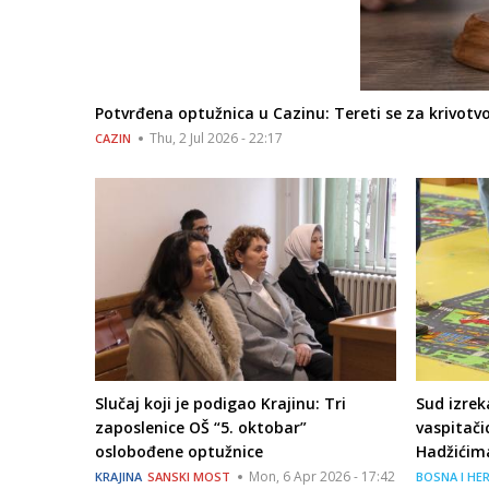
Potvrđena optužnica u Cazinu: Tereti se za krivotv
Thu, 2 Jul 2026 - 22:17
CAZIN
Slučaj koji je podigao Krajinu: Tri
Sud izre
zaposlenice OŠ “5. oktobar”
vaspitači
oslobođene optužnice
Hadžićim
Mon, 6 Apr 2026 - 17:42
KRAJINA
SANSKI MOST
BOSNA I HE