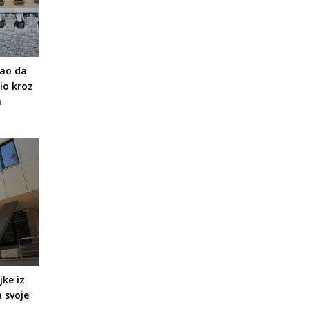
kao da
io kroz
a
ke iz
a svoje