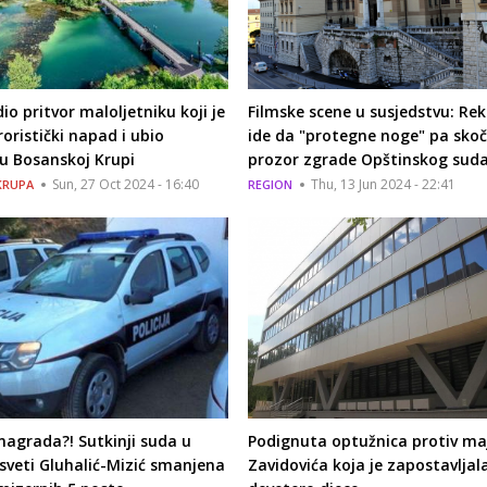
io pritvor maloljetniku koji je
Filmske scene u susjedstvu: Re
roristički napad i ubio
ide da "protegne noge" pa skoč
 u Bosanskoj Krupi
prozor zgrade Opštinskog sud
Sun, 27 Oct 2024 - 16:40
Thu, 13 Jun 2024 - 22:41
KRUPA
REGION
 nagrada?! Sutkinji suda u
Podignuta optužnica protiv maj
sveti Gluhalić-Mizić smanjena
Zavidovića koja je zapostavljal