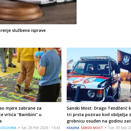
orenje službene isprave
kao mjere zabrane za
Sanski Most: Drago Tendžerić ko
ce vrtića "Bambini" u
tri prsta pozirao kod obilježja 
a
grobnicu osuđen na godinu za
Sat, 28 Feb 2026 - 14:43
Tue, 30 Sep 2
RCEGOVINA
KRAJINA
SANSKI MOST