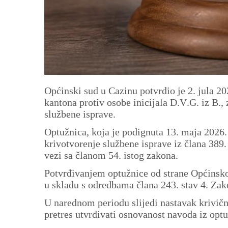
Općinski sud u Cazinu potvrdio je 2. jula 
kantona protiv osobe inicijala D.V.G. iz B.,
službene isprave.
Optužnica, koja je podignuta 13. maja 2026. 
krivotvorenje službene isprave iz člana 389
vezi sa članom 54. istog zakona.
Potvrđivanjem optužnice od strane Općinsko
u skladu s odredbama člana 243. stav 4. Za
U narednom periodu slijedi nastavak krivič
pretres utvrđivati osnovanost navoda iz opt