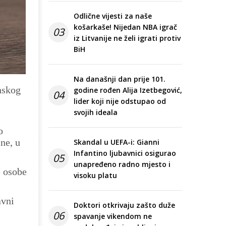
Odlične vijesti za naše
košarkaše! Nijedan NBA igrač
03
iz Litvanije ne želi igrati protiv
BiH
Na današnji dan prije 101.
nskog
godine rođen Alija Izetbegović,
04
lider koji nije odstupao od
svojih ideala
o
ne, u
Skandal u UEFA-i: Gianni
Infantino ljubavnici osigurao
05
unapređeno radno mjesto i
e osobe
visoku platu
avni
Doktori otkrivaju zašto duže
06
spavanje vikendom ne