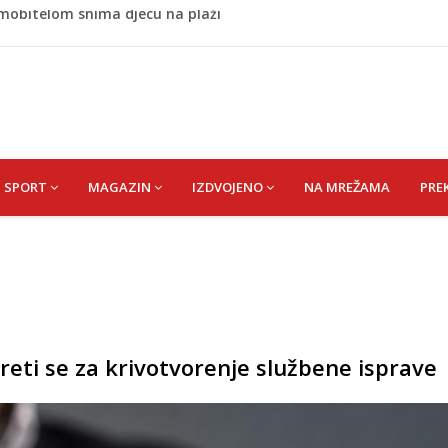
stvari koje ne biste trebali olako bacati u smeće
no ljubavnici osigurao unapređeno radno mjesto i visoku
 rođen Alija Izetbegović, lider koji nije odstupao od svojih
 Nijedan NBA igrač iz Litvanije ne želi igrati protiv BiH
 mobitelom snima djecu na plaži
SPORT
MAGAZIN
IZDVOJENO
NA MREŽAMA
PRE
eti se za krivotvorenje službene isprave