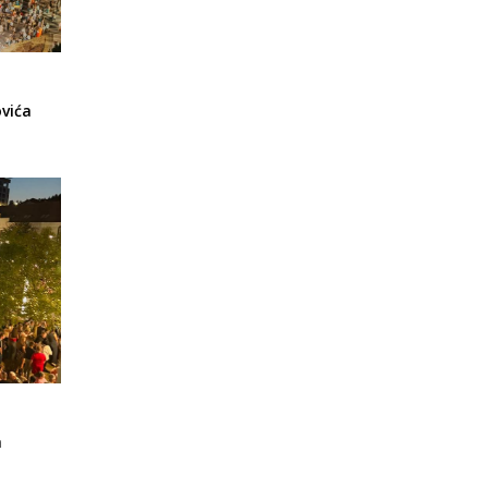
vića
a