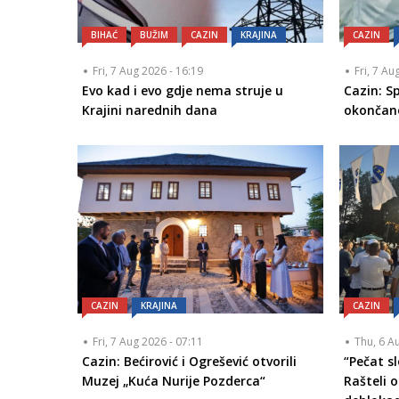
BIHAĆ
BUŽIM
CAZIN
KRAJINA
CAZIN
Fri, 7 Aug 2026 - 16:19
Fri, 7 Au
Evo kad i evo gdje nema struje u
Cazin: 
Krajini narednih dana
okončan
CAZIN
KRAJINA
CAZIN
Fri, 7 Aug 2026 - 07:11
Thu, 6 A
Cazin: Bećirović i Ogrešević otvorili
“Pečat s
Muzej „Kuća Nurije Pozderca“
Rašteli o