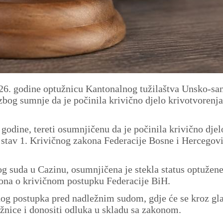
2026. godine optužnicu Kantonalnog tužilaštva Unsko-sa
 zbog sumnje da je počinila krivično djelo krivotvorenja
godine, tereti osumnjičenu da je počinila krivično djel
. stav 1. Krivičnog zakona Federacije Bosne i Hercegovi
g suda u Cazinu, osumnjičena je stekla status optužen
kona o krivičnom postupku Federacije BiH.
nog postupka pred nadležnim sudom, gdje će se kroz gl
užnice i donositi odluka u skladu sa zakonom.