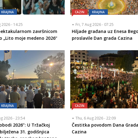
KRAJINA
CAZIN
KRAJINA
g 2026 - 14:25
Fri, 7 Aug 2026 - 07:25
Spektakularnom završnicom
Hiljade građana uz Enesa Bego
o „Lito moje medeno 2026“
proslavile Dan grada Cazina
KRAJINA
CAZIN
ug 2026 - 23:54
Thu, 6 Aug 2026 - 22:09
lobodi 2026”: U Tržačkoj
Čestitka povodom Dana Grad
bilježena 31. godišnjica
Cazina