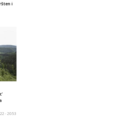
ršten i
c'
a
22 - 20:53