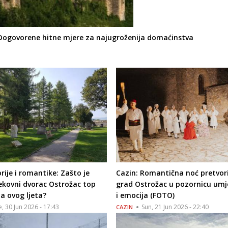
Dogovorene hitne mjere za najugroženija domaćinstva
orije i romantike: Zašto je
Cazin: Romantična noć pretvori
ekovni dvorac Ostrožac top
grad Ostrožac u pozornicu umj
ja ovog ljeta?
i emocija (FOTO)
, 30 Jun 2026 - 17:43
Sun, 21 Jun 2026 - 22:40
CAZIN