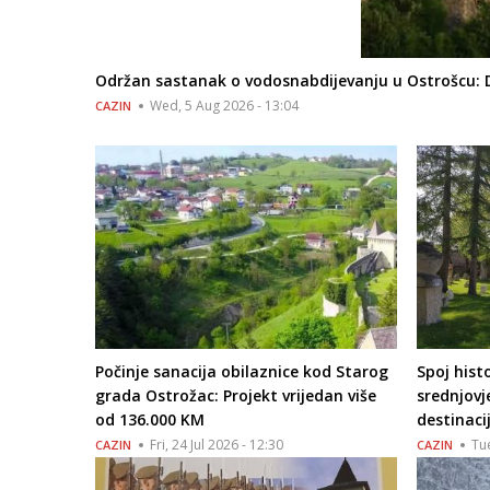
Održan sastanak o vodosnabdijevanju u Ostrošcu: 
Wed, 5 Aug 2026 - 13:04
CAZIN
Počinje sanacija obilaznice kod Starog
Spoj hist
grada Ostrožac: Projekt vrijedan više
srednjovj
od 136.000 KM
destinaci
Fri, 24 Jul 2026 - 12:30
Tue
CAZIN
CAZIN