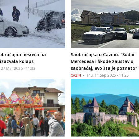
aobraćajna nesreća na
Saobraćajka u Cazinu: "Sudar
izazvala kolaps
Mercedesa i Škode zaustavio
saobraćaj, evo šta je poznato"
, 27 Mar 2026 - 11:33
Thu, 11 Sep 2025 - 11:25
CAZIN