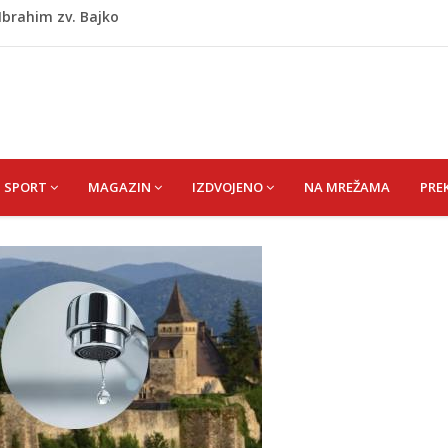
kiša
 zapošljavanje i očuvanje radnih mjesta
ti puše sve više: Treći su u cijeloj EU
 po najvećoj vrućini: Inspektori obilaze gradilišta
 Ibrahim zv. Bajko
SPORT
MAGAZIN
IZDVOJENO
NA MREŽAMA
PRE