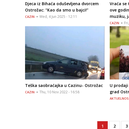
Djeca iz Bihaća oduševljena dvorcem
Vraća se 
Ostrožac: “Kao da smo u bajci!”
ove godin
muziku, j
Wed, 4 Jun 2025 - 12:11
CAZIN
Fri
CAZIN
Teška saobraćajka u Cazinu- Ostrožac
U prodaji
grad Ost
Thu, 10 Nov 2022 - 16:58
CAZIN
AKTUELNOS
Current
1
Page
2
P
3
Pagination