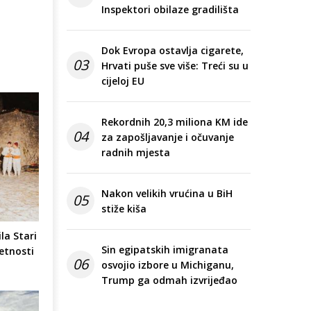
Inspektori obilaze gradilišta
Dok Evropa ostavlja cigarete,
03
Hrvati puše sve više: Treći su u
cijeloj EU
Rekordnih 20,3 miliona KM ide
04
za zapošljavanje i očuvanje
radnih mjesta
Nakon velikih vrućina u BiH
05
stiže kiša
la Stari
Sin egipatskih imigranata
etnosti
06
osvojio izbore u Michiganu,
Trump ga odmah izvrijeđao