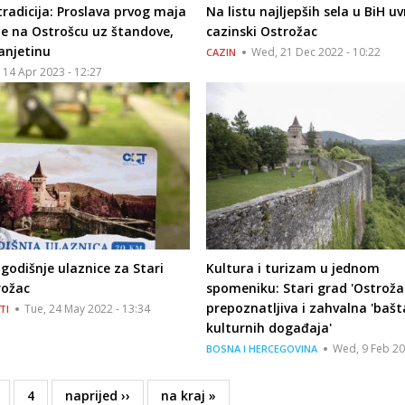
tradicija: Proslava prvog maja
Na listu najljepših sela u BiH uv
e na Ostrošcu uz štandove,
cazinski Ostrožac
anjetinu
Wed, 21 Dec 2022 - 10:22
CAZIN
, 14 Apr 2023 - 12:27
 godišnje ulaznice za Stari
Kultura i turizam u jednom
rožac
spomeniku: Stari grad 'Ostroža
prepoznatljiva i zahvalna 'bašt
Tue, 24 May 2022 - 13:34
TI
kulturnih događaja'
Wed, 9 Feb 20
BOSNA I HERCEGOVINA
age
Page
4
Next
naprijed ››
Last
na kraj »