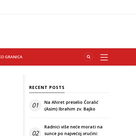
KO GRANICA
RECENT POSTS
Na Ahiret preselio Ćoralić
01
(Asim) Ibrahim zv. Bajko
Radnici više neće morati na
02
sunce po najvećoj vrućini: