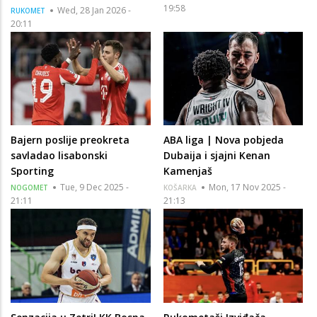
19:58
Wed, 28 Jan 2026 -
RUKOMET
20:11
Bajern poslije preokreta
ABA liga | Nova pobjeda
savladao lisabonski
Dubaija i sjajni Kenan
Sporting
Kamenjaš
Tue, 9 Dec 2025 -
Mon, 17 Nov 2025 -
NOGOMET
KOŠARKA
21:11
21:13