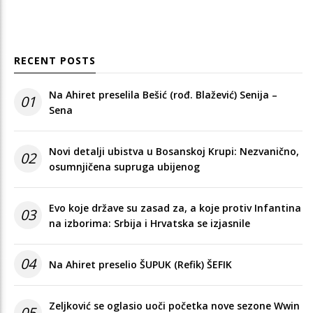
RECENT POSTS
Na Ahiret preselila Bešić (rođ. Blažević) Senija –
01
Sena
Novi detalji ubistva u Bosanskoj Krupi: Nezvanično,
02
osumnjičena supruga ubijenog
Evo koje države su zasad za, a koje protiv Infantina
03
na izborima: Srbija i Hrvatska se izjasnile
04
Na Ahiret preselio ŠUPUK (Refik) ŠEFIK
Zeljković se oglasio uoči početka nove sezone Wwin
05