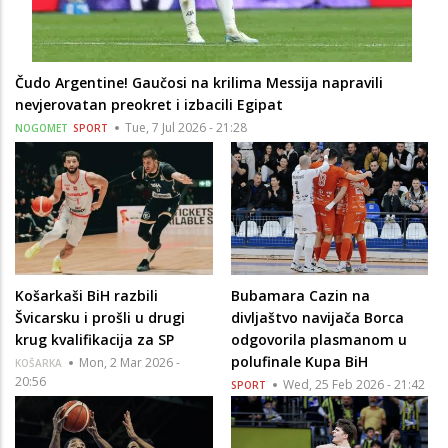
Čudo Argentine! Gaučosi na krilima Messija napravili
nevjerovatan preokret i izbacili Egipat
Tue, 7 Jul 2026 - 21:28
NOGOMET
SPORT
Košarkaši BiH razbili
Bubamara Cazin na
Švicarsku i prošli u drugi
divljaštvo navijača Borca
krug kvalifikacija za SP
odgovorila plasmanom u
polufinale Kupa BiH
Mon, 2 Mar 2026 -
KOŠARKA
20:56
Wed, 25 Feb 2026 - 21:42
SPORT