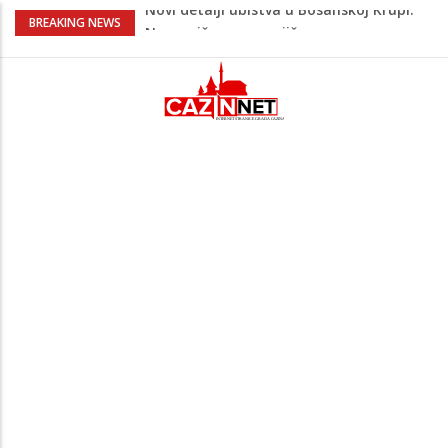
Na Ahiret preselila Bešić (rođ. Blažević)
BREAKING NEWS
Senija – Sena
Na Ahiret preselio ŠUPUK (Refik) ŠEFIK
Evo koje države su zasad za, a koje
protiv Infantina na izborima: Srbija i
Hrvatska se izjasnile
Majka Izeta Nanića progovorila nakon
obilježavanja godišnjice: "Doživjela sam
poniženje na mjestu gdje se odaje
počast mom sinu"
Novi detalji ubistva u Bosanskoj Krupi:
Nezvanično, osumnjičena supruga
ubijenog