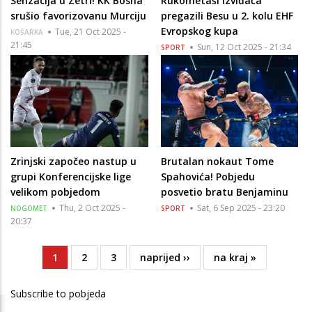
Senzacija u Zetri! KK Bosna
Rukometaši Izviđača
srušio favorizovanu Murciju
pregazili Besu u 2. kolu EHF
Evropskog kupa
Tue, 21 Oct 2025 -
KOŠARKA
21:45
Sun, 12 Oct 2025 - 21:34
SPORT
Zrinjski započeo nastup u
Brutalan nokaut Tome
grupi Konferencijske lige
Spahovića! Pobjedu
velikom pobjedom
posvetio bratu Benjaminu
Thu, 2 Oct 2025 -
Sat, 6 Sep 2025 - 23:20
NOGOMET
SPORT
20:37
Current
1
Page
2
Page
3
Next
naprijed ››
Last
na kraj »
Pagination
page
page
page
Subscribe to pobjeda