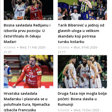
Bosna savladala Ređijanu i
Tarik Biberović u jednoj od
izborila prvu poziciju: U
glavnih uloga u velikom
četvrtfinalu ih čekaju
skandalu koji potresa
Mađari
tursku košarku
Wed, 11 Feb 2026 -
Mon, 9 Feb 2026 -
KOŠARKA
KOŠARKA
21:37
21:17
Hrvatska savladala
Druga faza nije mogla bolje
Mađarsku i plasirala se u
početi: Bosna slavila u
polufinale Eura, Njemačka
Rumuniji
izbacila Francusku
Wed, 10 Dec 2025 -
KOŠARKA