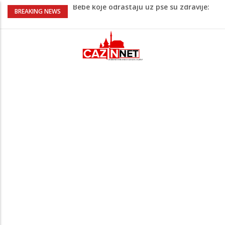
Bebe koje odrastaju uz pse su zdravije:
BREAKING NEWS
Evo šta ih štiti
Krenuo u BiH sa 20 kilograma droge:
Uhapšen na granici
Juventus igra protiv Intera, Spaleti
razočarao navijače iz BiH
Užas: Uhapšen Italijan (45) kako
mobitelom snima djecu na plaži
Čistite dom? Obratite pažnju na stvari
koje ne biste trebali olako bacati u
smeće