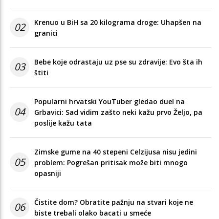
Krenuo u BiH sa 20 kilograma droge: Uhapšen na
02
granici
Bebe koje odrastaju uz pse su zdravije: Evo šta ih
03
štiti
Popularni hrvatski YouTuber gledao duel na
04
Grbavici: Sad vidim zašto neki kažu prvo Željo, pa
poslije kažu tata
Zimske gume na 40 stepeni Celzijusa nisu jedini
05
problem: Pogrešan pritisak može biti mnogo
opasniji
Čistite dom? Obratite pažnju na stvari koje ne
06
biste trebali olako bacati u smeće