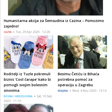
Humanitarna akcija za Šemsudina iz Cazina – Pomozimo
zajedno!
Tue, 29 Apr 2025 - 12:28
CAZIN
Roditelji iz Tuzle pokrenuli
Besimu Četiću iz Bihaća
biznis 'Cool čarape' kako bi
potrebna pomoć za
pomogli svojim bolesnim
operaciju u Zagrebu
sinovima
Wed, 4 Nov 2020 - 13:10
KRAJINA
Sat, 16 Sep
BOSNA I HERCEGOVINA
2023 - 11:10