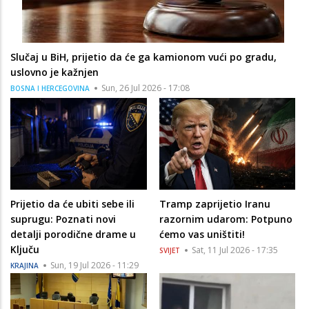
Slučaj u BiH, prijetio da će ga kamionom vući po gradu,
uslovno je kažnjen
Sun, 26 Jul 2026 - 17:08
BOSNA I HERCEGOVINA
Prijetio da će ubiti sebe ili
Tramp zaprijetio Iranu
suprugu: Poznati novi
razornim udarom: Potpuno
detalji porodične drame u
ćemo vas uništiti!
Ključu
Sat, 11 Jul 2026 - 17:35
SVIJET
Sun, 19 Jul 2026 - 11:29
KRAJINA