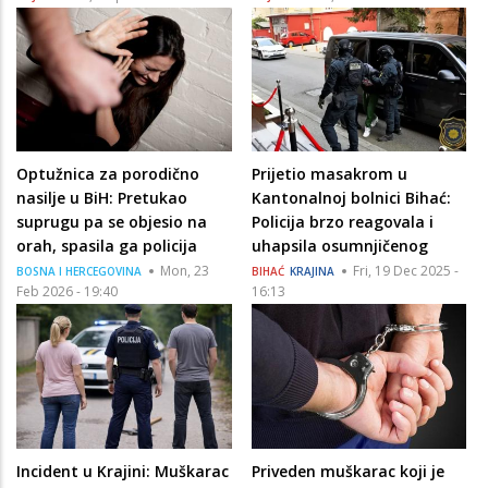
Optužnica za porodično
Prijetio masakrom u
nasilje u BiH: Pretukao
Kantonalnoj bolnici Bihać:
suprugu pa se objesio na
Policija brzo reagovala i
orah, spasila ga policija
uhapsila osumnjičenog
Mon, 23
Fri, 19 Dec 2025 -
BOSNA I HERCEGOVINA
BIHAĆ
KRAJINA
Feb 2026 - 19:40
16:13
Incident u Krajini: Muškarac
Priveden muškarac koji je