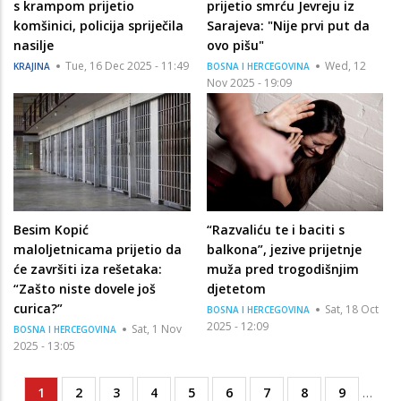
s krampom prijetio
prijetio smrću Jevreju iz
komšinici, policija spriječila
Sarajeva: "Nije prvi put da
nasilje
ovo pišu"
Tue, 16 Dec 2025 - 11:49
Wed, 12
KRAJINA
BOSNA I HERCEGOVINA
Nov 2025 - 19:09
Besim Kopić
“Razvaliću te i baciti s
maloljetnicama prijetio da
balkona”, jezive prijetnje
će završiti iza rešetaka:
muža pred trogodišnjim
“Zašto niste dovele još
djetetom
curica?”
Sat, 18 Oct
BOSNA I HERCEGOVINA
2025 - 12:09
Sat, 1 Nov
BOSNA I HERCEGOVINA
2025 - 13:05
Current
1
Page
2
Page
3
Page
4
Page
5
Page
6
Page
7
Page
8
Page
9
…
Pagination