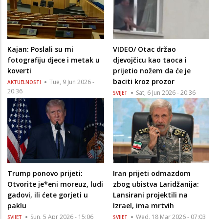
Kajan: Poslali su mi
VIDEO/ Otac držao
fotografiju djece i metak u
djevojčicu kao taoca i
koverti
prijetio nožem da će je
baciti kroz prozor
Tue, 9 Jun 2026 -
AKTUELNOSTI
20:36
Sat, 6 Jun 2026 - 20:36
SVIJET
Trump ponovo prijeti:
Iran prijeti odmazdom
Otvorite je*eni moreuz, ludi
zbog ubistva Laridžanija:
gadovi, ili ćete gorjeti u
Lansirani projektili na
paklu
Izrael, ima mrtvih
Sun, 5 Apr 2026 - 15:06
Wed, 18 Mar 2026 - 07:03
SVIJET
SVIJET