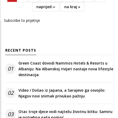
page
Next
naprijed ››
Last
na kraj »
page
page
Subscribe to prijetnje
RECENT POSTS
Green Coast dovodi Nammos Hotels & Resorts u
01
Albaniju: Na Albanskoj rivijeri nastaje nova lifestyle
destinacija
Video / Došao iz Japana, a Sarajevo ga osvojilo:
02
Njegov novi snimak privukao pažnju
Otac troje djece vodi najtežu životnu bitku: Samiru
03
je potrebna naša pomoć