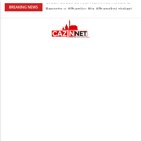
Viktor Orban snimljen u
BREAKING NEWS
neprepoznatljivom izdanju u Srbiji:
Muzičari mu svirali na uho, on uživao u
rakiji
Jutro donijelo velike gužve: Kolone na
brojnim graničnim prelazima širom BiH
Otac troje djece vodi najtežu životnu
bitku: Samiru je potrebna naša pomoć
Video / Došao iz Japana, a Sarajevo ga
osvojilo: Njegov novi snimak privukao
pažnju
Green Coast dovodi Nammos Hotels &
Resorts u Albaniju: Na Albanskoj rivijeri
nastaje nova lifestyle destinacija