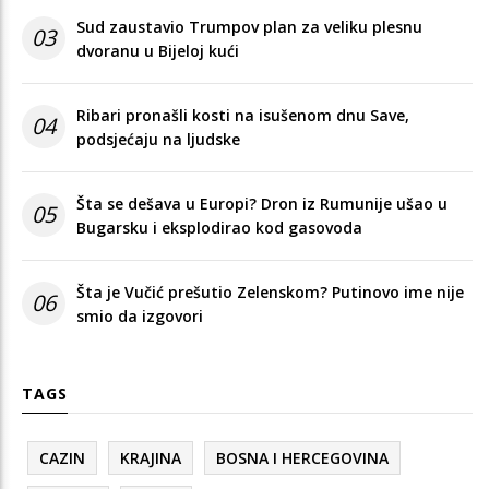
Sud zaustavio Trumpov plan za veliku plesnu
03
dvoranu u Bijeloj kući
Ribari pronašli kosti na isušenom dnu Save,
04
podsjećaju na ljudske
Šta se dešava u Europi? Dron iz Rumunije ušao u
05
Bugarsku i eksplodirao kod gasovoda
Šta je Vučić prešutio Zelenskom? Putinovo ime nije
06
smio da izgovori
TAGS
CAZIN
KRAJINA
BOSNA I HERCEGOVINA