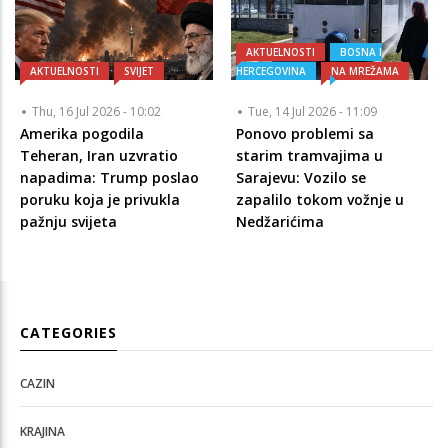
AKTUELNOSTI
BOSNA I
AKTUELNOSTI
SVIJET
HERCEGOVINA
NA MREŽAMA
Thu, 16 Jul 2026 - 10:02
Tue, 14 Jul 2026 - 11:09
Amerika pogodila
Ponovo problemi sa
Teheran, Iran uzvratio
starim tramvajima u
napadima: Trump poslao
Sarajevu: Vozilo se
poruku koja je privukla
zapalilo tokom vožnje u
pažnju svijeta
Nedžarićima
CATEGORIES
CAZIN
KRAJINA