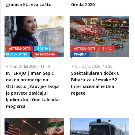
granica EU, evo zašto
Greda 2026“
AKTUELNOSTI
BOSNA I
AKTUELNOSTI
BIHAĆ
HERCEGOVINA
NA MREŽAMA
KRAJINA
Mon, 27 Jul 2026 - 11:49
Sat, 25 Jul 2026 - 12:25
INTERVJU | Iman Šepić
Spektakularan doček u
nakon promocije na
Bihaću za učesnike 52.
Ostrošcu: „Zauvijek tvoja“
Internacionalne Una
je posveta zavičaju i
regate
ljudima koji čine kalendar
mog srca