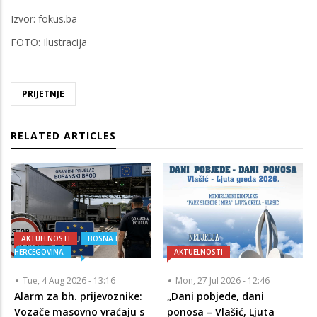
Izvor: fokus.ba
FOTO: Ilustracija
PRIJETNJE
RELATED ARTICLES
AKTUELNOSTI
BOSNA I
HERCEGOVINA
AKTUELNOSTI
Tue, 4 Aug 2026 - 13:16
Mon, 27 Jul 2026 - 12:46
Alarm za bh. prijevoznike:
„Dani pobjede, dani
Vozače masovno vraćaju s
ponosa – Vlašić, Ljuta