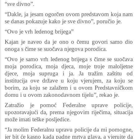
“sve divno”.
“Dakle, ja jesam ogorčen ovom predstavom koja nam
se danas pokazuje kako je sve divno”, poručio je.
“Ovo je vrh ledenog brijega”
Kajan je naveo da je ono o čemu govori samo dio
onoga s čime se suočava njegova porodica.
“Ovo je samo vrh ledenog brijega s čime se suočava
moja porodica, moja djeca, moje troje maloljetne
djece, moja supruga i ja. Ja tražim zaštitu od
institucija ove države u koju vjerujem, za koju se
borim, za koju se zalažem i u ovom Predstavničkom
domu i u ovom zakonodavnom tijelu”, rekao je.
Zatražio je pomoć Federalne uprave policije,
upozoravajući da, prema njegovim riječima, situacija
može imati teške posljedice.
“Ja molim Federalnu upravu policije da mi pomogne,
jer bit će kasno kada padne mrtva glava, a vjerujte da