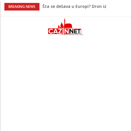
Šta se dešava u Europi? Dron iz
BREAKING NEWS
Rumunije ušao u Bugarsku i eksplodirao
kod gasovoda
Ribari pronašli kosti na isušenom dnu
Save, podsjećaju na ljudske
Sud zaustavio Trumpov plan za veliku
plesnu dvoranu u Bijeloj kući
Grenland upozorio američku kompaniju
povezanu s Trumpom, predsjednik SAD-
a uputio oštre poruke
Šta je Vučić prešutio Zelenskom?
Putinovo ime nije smio da izgovori