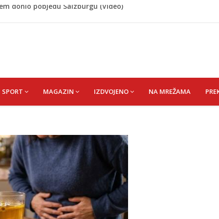
 Rašteli obilježena 31. godišnjica deblokade Unsko-sanskog
re, gradonačelnik Kelna pokrenuo istragu
azina
a: Vatrogasci nadljudskim naporima spriječili veću
cem donio pobjedu Salzburgu (Video)
SPORT
MAGAZIN
IZDVOJENO
NA MREŽAMA
PRE