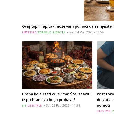
Ovaj topli napitak može vam pomoći da se riješite 
Sat, 14 Mar 2026 - 08:58
LIFESTYLE
ZDRAVLJE I LJEPOTA
Hrana koja šteti crijevima: Šta izbaciti
Post tok
iz prehrane za bolju probavu?
do zatvor
pomoći
Sat, 28 Feb 2026 - 11:34
FIT
LIFESTYLE
LIFESTYLE
Z