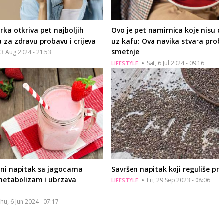
arka otkriva pet najboljih
Ovo je pet namirnica koje nisu
 za zdravu probavu i crijeva
uz kafu: Ova navika stvara pr
smetnje
13 Aug 2024 - 21:53
Sat, 6 Jul 2024 - 09:16
LIFESTYLE
sni napitak sa jagodama
Savršen napitak koji reguliše 
metabolizam i ubrzava
Fri, 29 Sep 2023 - 08:06
LIFESTYLE
hu, 6 Jun 2024 - 07:17