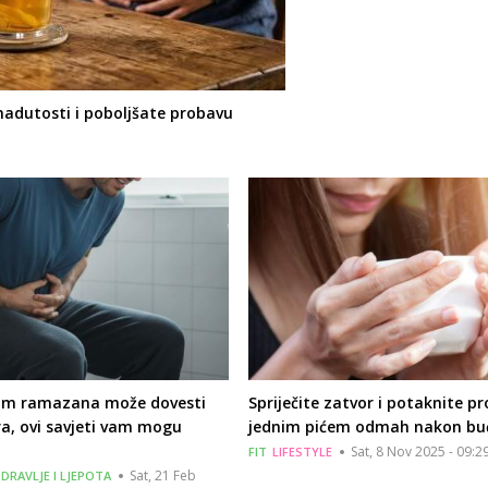
nadutosti i poboljšate probavu
om ramazana može dovesti
Spriječite zatvor i potaknite p
a, ovi savjeti vam mogu
jednim pićem odmah nakon bu
Sat, 8 Nov 2025 - 09:2
FIT
LIFESTYLE
Sat, 21 Feb
DRAVLJE I LJEPOTA