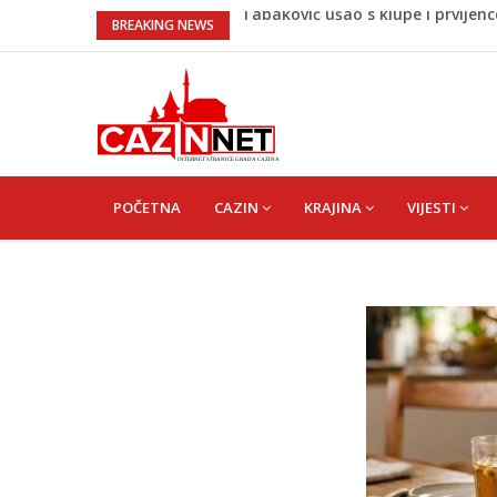
“Pečat slobodi 2026”: U Tržačkoj
BREAKING NEWS
kantona
Porodica iz Krajine u centru afe
Čestitka povodom Dana Grada C
Velika Kladuša pod udarom požar
tragediju
Tabaković ušao s klupe i prvijen
MAIN
NAVIGATION
POČETNA
CAZIN
KRAJINA
VIJESTI