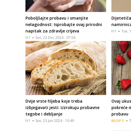
Poboljšajte probavu i smanjite
Dijetetič
nelagodnost: Isprobajte ovaj prirodni
namirnica
napitak za zdravlje crijeva
Tue, 
FIT
Sun, 22 Dec 2024 - 07:56
FIT
Dvije vrste hljeba koje treba
Ovaj uku
izbjegavati jesti: Uzrokuju probavne
pokreće 
tegobe i debljanje
probavu
Sun, 23 Jun 2024 - 10:49
T
FIT
RECEPTI