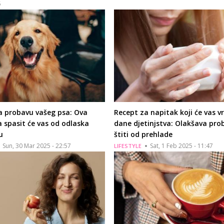
5
a probavu vašeg psa: Ova
Recept za napitak koji će vas vr
 spasit će vas od odlaska
dane djetinjstva: Olakšava pro
u
štiti od prehlade
Sun, 30 Mar 2025 - 22:57
Sat, 1 Feb 2025 - 11:47
LIFESTYLE