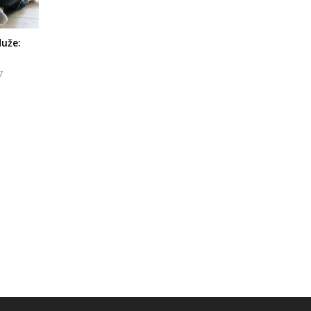
duže:
7