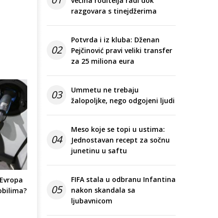
većina roditelja radi dok
razgovara s tinejdžerima
Potvrda i iz kluba: Dženan
02
Pejčinović pravi veliki transfer
za 25 miliona eura
Ummetu ne trebaju
03
žalopoljke, nego odgojeni ljudi
Meso koje se topi u ustima:
04
Jednostavan recept za sočnu
junetinu u saftu
FIFA stala u odbranu Infantina
 Evropa
05
nakon skandala sa
obilima?
ljubavnicom