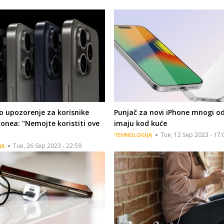
o upozorenje za korisnike
Punjač za novi iPhone mnogi od
onea: "Nemojte koristiti ove
imaju kod kuće
Tue, 12 Sep 2023 - 17:
TEHNOLOGIJA
Tue, 26 Sep 2023 - 22:59
JA