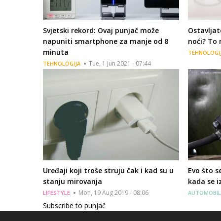
Svjetski rekord: Ovaj punjač može
Ostavljat
napuniti smartphone za manje od 8
noći? To 
minuta
TEHNOLOGI
Tue, 1 Jun 2021 - 07:44
TEHNOLOGIJA
Uređaji koji troše struju čak i kad su u
Evo što 
stanju mirovanja
kada se i
Mon, 19 Aug 2019 - 08:06
LIFESTYLE
AUTOMOBIL
Subscribe to punjač