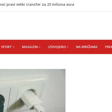
vić pravi veliki transfer za 25 miliona eura
većina roditelja radi dok razgovara s tinejdžerima
 Ćoralić) Alije
nakon skandala sa ljubavnicom
ostavan recept za sočnu junetinu u saftu
SPORT
MAGAZIN
IZDVOJENO
NA MREŽAMA
PRE