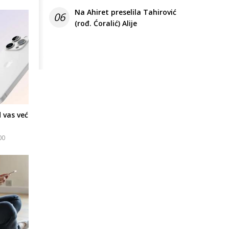
Na Ahiret preselila Tahirović
06
(rođ. Ćoralić) Alije
 vas već
00