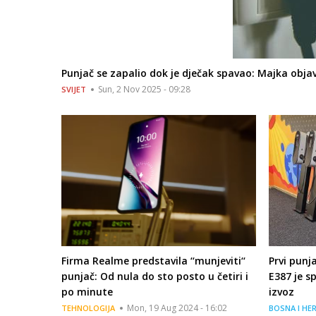
Punjač se zapalio dok je dječak spavao: Majka objavi
Sun, 2 Nov 2025 - 09:28
SVIJET
Firma Realme predstavila ‘‘munjeviti‘‘
Prvi punj
punjač: Od nula do sto posto u četiri i
E387 je s
po minute
izvoz
Mon, 19 Aug 2024 - 16:02
TEHNOLOGIJA
BOSNA I HE