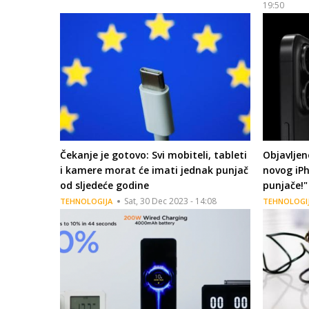
19:50
Čekanje je gotovo: Svi mobiteli, tableti
Objavljen
i kamere morat će imati jednak punjač
novog iPh
od sljedeće godine
punjače!"
Sat, 30 Dec 2023 - 14:08
TEHNOLOGIJA
TEHNOLOGI