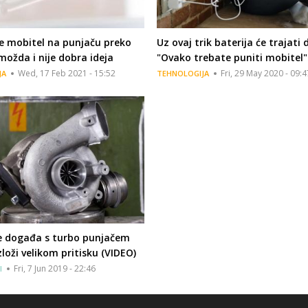
e mobitel na punjaču preko
Uz ovaj trik baterija će trajati 
možda i nije dobra ideja
"Ovako trebate puniti mobitel"
Wed, 17 Feb 2021 - 15:52
Fri, 29 May 2020 - 09:4
JA
TEHNOLOGIJA
se događa s turbo punjačem
zloži velikom pritisku (VIDEO)
Fri, 7 Jun 2019 - 22:46
I