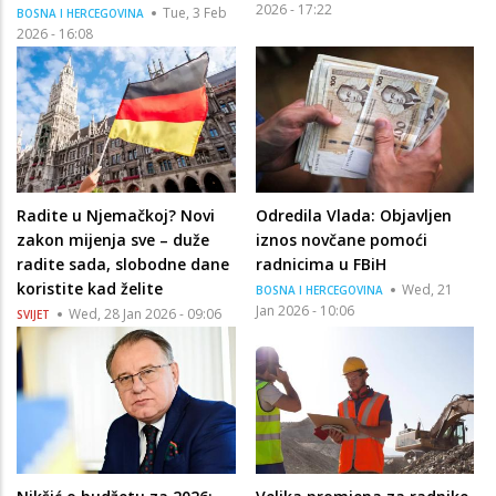
2026 - 17:22
Tue, 3 Feb
BOSNA I HERCEGOVINA
2026 - 16:08
Radite u Njemačkoj? Novi
Odredila Vlada: Objavljen
zakon mijenja sve – duže
iznos novčane pomoći
radite sada, slobodne dane
radnicima u FBiH
koristite kad želite
Wed, 21
BOSNA I HERCEGOVINA
Jan 2026 - 10:06
Wed, 28 Jan 2026 - 09:06
SVIJET