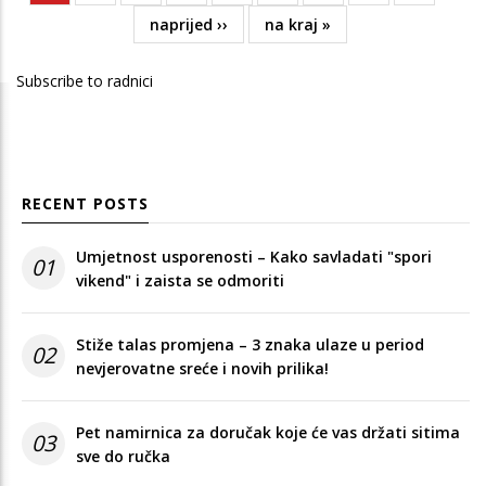
page
Next
naprijed ››
Last
na kraj »
page
page
Subscribe to radnici
RECENT POSTS
Umjetnost usporenosti – Kako savladati "spori
01
vikend" i zaista se odmoriti
Stiže talas promjena – 3 znaka ulaze u period
02
nevjerovatne sreće i novih prilika!
Pet namirnica za doručak koje će vas držati sitima
03
sve do ručka