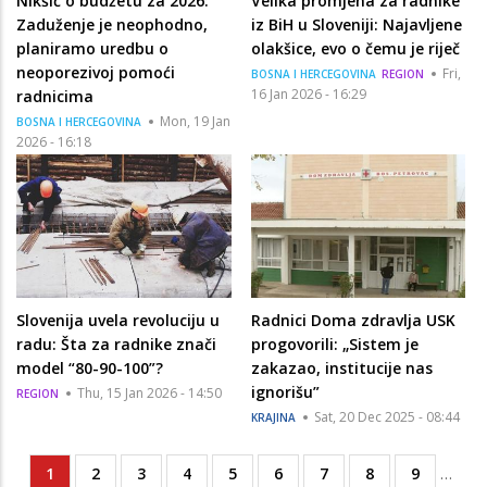
Nikšić o budžetu za 2026:
Velika promjena za radnike
Zaduženje je neophodno,
iz BiH u Sloveniji: Najavljene
planiramo uredbu o
olakšice, evo o čemu je riječ
neoporezivoj pomoći
Fri,
BOSNA I HERCEGOVINA
REGION
16 Jan 2026 - 16:29
radnicima
Mon, 19 Jan
BOSNA I HERCEGOVINA
2026 - 16:18
Slovenija uvela revoluciju u
Radnici Doma zdravlja USK
radu: Šta za radnike znači
progovorili: „Sistem je
model “80-90-100”?
zakazao, institucije nas
ignorišu”
Thu, 15 Jan 2026 - 14:50
REGION
Sat, 20 Dec 2025 - 08:44
KRAJINA
Current
1
Page
2
Page
3
Page
4
Page
5
Page
6
Page
7
Page
8
Page
9
…
Pagination