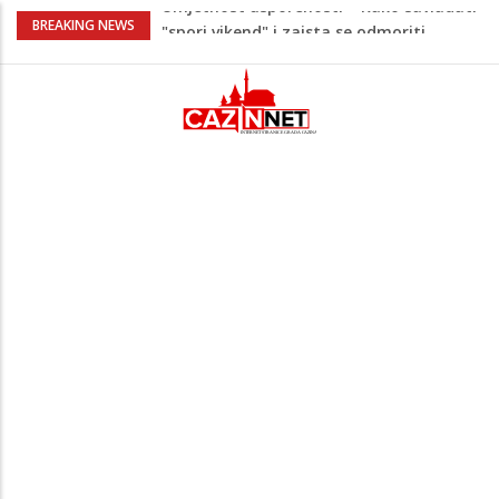
Maloljetnik u policijskoj stanici napao
BREAKING NEWS
policajca i oštetio vrata
Razmišljate koji automobil kupiti? Nova
Honda Civic dobila odlične ocjene
Pet namirnica za doručak koje će vas
držati sitima sve do ručka
Stiže talas promjena – 3 znaka ulaze u
period nevjerovatne sreće i novih prilika!
Umjetnost usporenosti – Kako savladati
"spori vikend" i zaista se odmoriti