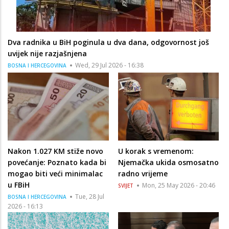
Dva radnika u BiH poginula u dva dana, odgovornost još
uvijek nije razjašnjena
Wed, 29 Jul 2026 - 16:38
BOSNA I HERCEGOVINA
Nakon 1.027 KM stiže novo
U korak s vremenom:
povećanje: Poznato kada bi
Njemačka ukida osmosatno
mogao biti veći minimalac
radno vrijeme
u FBiH
Mon, 25 May 2026 - 20:46
SVIJET
Tue, 28 Jul
BOSNA I HERCEGOVINA
2026 - 16:13