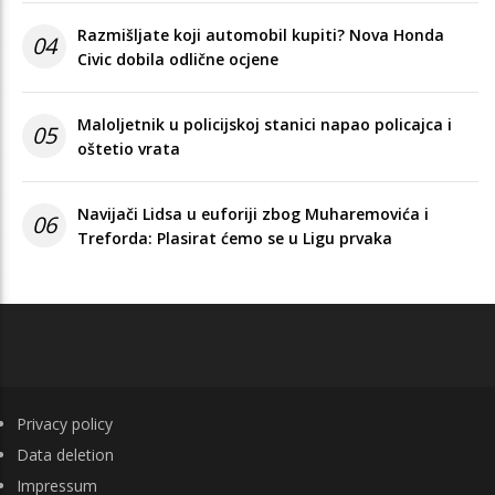
Razmišljate koji automobil kupiti? Nova Honda
04
Civic dobila odlične ocjene
Maloljetnik u policijskoj stanici napao policajca i
05
oštetio vrata
Navijači Lidsa u euforiji zbog Muharemovića i
06
Treforda: Plasirat ćemo se u Ligu prvaka
FOOTER
Privacy policy
Data deletion
Impressum