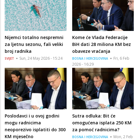
Nijemci totalno nespremni
Kome će Vlada Federacije
za ljetnu sezonu, fali veliki
BiH dati 28 miliona KM bez
broj radnika
obaveze vraćanja
Sun, 24 May 2026 - 15:24
Fri, 6 Feb
SVIJET
BOSNA I HERCEGOVINA
2026 - 16:29
Poslodavci i u ovoj godini
Sutra odluka: Bit će
mogu radnicima
omogućena isplata 250 KM
neoporezivo isplatiti do 300
za pomoć radnicima?
KM mjesečno
Mon, 2 Feb
BOSNA I HERCEGOVINA