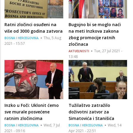
Ratni zločinci osuđeni na
Bugojno bi se moglo naći
više od 3000 godina zatvora
na meti Inzkova zakona
zbog promocije ratnih
Thu, 5 Aug
BOSNA I HERCEGOVINA
2021 - 15:57
zločinaca
Tue, 27 Jul 2021 -
AKTUELNOSTI
13:48
Inzko u Foči: Uklonit ćemo
Tužilaštvo zatražilo
sve murale posvećene
doživotni zatvor za
ratnim zločincima
Simatovića i Stanišića
Wed, 7 Jul
Wed, 14
BOSNA I HERCEGOVINA
BOSNA I HERCEGOVINA
2021 - 09:16
Apr 2021 - 22:51