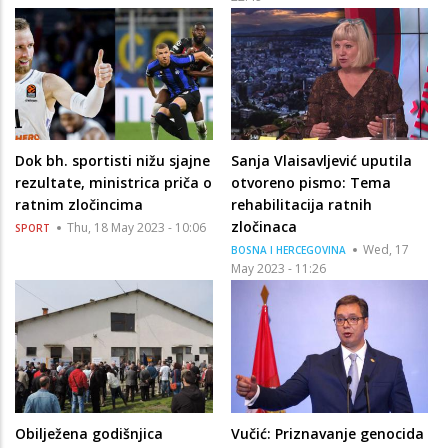
Dok bh. sportisti nižu sjajne
Sanja Vlaisavljević uputila
rezultate, ministrica priča o
otvoreno pismo: Tema
ratnim zločincima
rehabilitacija ratnih
zločinaca
Thu, 18 May 2023 - 10:06
SPORT
Wed, 17
BOSNA I HERCEGOVINA
May 2023 - 11:26
Obilježena godišnjica
Vučić: Priznavanje genocida