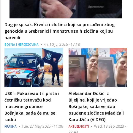
Dug je spisak: Krvnici i zločinci koji su presuđeni zbog
genocida u Srebrenici i monstruoznih zločina koji su
naredili
Fri, 10 Jul 2026 - 17:18
BOSNA I HERCEGOVINA
USK – Pokazivao tri prsta i
Aleksandar Đokić iz
četničku tetovažu kod
Bijeljine, koji je vrijeđao
masovne grobnice
Bošnjake, sada veličao
Bošnjaka, sada će mu se
osuđene zločince Mladića i
suditi
Karadžića (VIDEO)
Tue, 27 May 2025 - 11:06
Wed, 13 Sep 2023 -
KRAJINA
AKTUELNOSTI
22:49