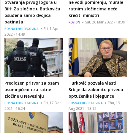
otvaranja prvog logora u
ne vodi pomirenju, murale
BiH: Za zločine u Batkoviću
ratnim zločincima neće
osuđena samo dvojica
krečiti ministri
batinaša
Sat, 26 Mar 2022 - 18:39
REGION
Fri, 1 Apr
BOSNA I HERCEGOVINA
2022 - 14:49
Predložen pritvor za osam
Turković pozvala vlasti
osumnjičenih za ratne
Srbije da zakonito privedu
zločine u Nevesinju
optuženike i bjegunce
Fri, 17 Dec
Thu, 19
BOSNA I HERCEGOVINA
BOSNA I HERCEGOVINA
2021 - 16:24
Aug 2021 - 13:12