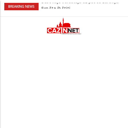
Krenuo u BiH sa 20 kilograma droge:
BREAKING NEWS
Uhapšen na granici
Juventus igra protiv Intera, Spaleti
razočarao navijače iz BiH
Užas: Uhapšen Italijan (45) kako
mobitelom snima djecu na plaži
Čistite dom? Obratite pažnju na stvari
koje ne biste trebali olako bacati u
smeće
Bebe koje odrastaju uz pse su zdravije:
Evo šta ih štiti