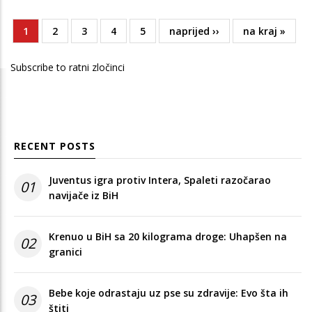
Current
1
Page
2
Page
3
Page
4
Page
5
Next
naprijed ››
Last
na kraj »
Pagination
page
page
page
Subscribe to ratni zločinci
RECENT POSTS
Juventus igra protiv Intera, Spaleti razočarao
01
navijače iz BiH
Krenuo u BiH sa 20 kilograma droge: Uhapšen na
02
granici
Bebe koje odrastaju uz pse su zdravije: Evo šta ih
03
štiti