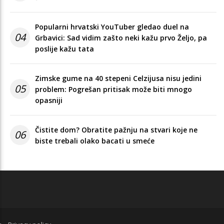
Popularni hrvatski YouTuber gledao duel na
04
Grbavici: Sad vidim zašto neki kažu prvo Željo, pa
poslije kažu tata
Zimske gume na 40 stepeni Celzijusa nisu jedini
05
problem: Pogrešan pritisak može biti mnogo
opasniji
Čistite dom? Obratite pažnju na stvari koje ne
06
biste trebali olako bacati u smeće
FOOTER