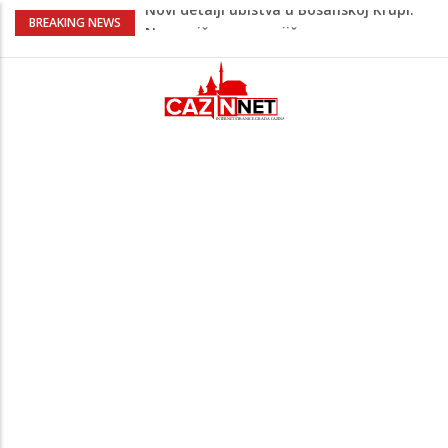
Na Ahiret preselila Bešić (rođ. Blažević)
BREAKING NEWS
Senija – Sena
Na Ahiret preselio ŠUPUK (Refik) ŠEFIK
Evo koje države su zasad za, a koje
protiv Infantina na izborima: Srbija i
Hrvatska se izjasnile
Majka Izeta Nanića progovorila nakon
obilježavanja godišnjice: "Doživjela sam
poniženje na mjestu gdje se odaje
počast mom sinu"
Novi detalji ubistva u Bosanskoj Krupi:
Nezvanično, osumnjičena supruga
ubijenog