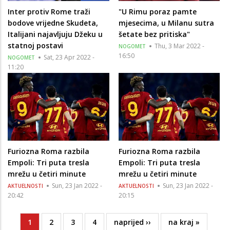
Inter protiv Rome traži
"U Rimu poraz pamte
bodove vrijedne Skudeta,
mjesecima, u Milanu sutra
Italijani najavljuju Džeku u
šetate bez pritiska"
statnoj postavi
Thu, 3 Mar 2022 -
NOGOMET
16:50
Sat, 23 Apr 2022 -
NOGOMET
11:20
Furiozna Roma razbila
Furiozna Roma razbila
Empoli: Tri puta tresla
Empoli: Tri puta tresla
mrežu u četiri minute
mrežu u četiri minute
Sun, 23 Jan 2022 -
Sun, 23 Jan 2022 -
AKTUELNOSTI
AKTUELNOSTI
20:42
20:15
Current
1
Page
2
Page
3
Page
4
Next
naprijed ››
Last
na kraj »
Pagination