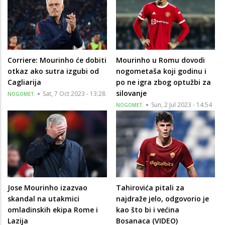
Corriere: Mourinho će dobiti
Mourinho u Romu dovodi
otkaz ako sutra izgubi od
nogometaša koji godinu i
Cagliarija
po ne igra zbog optužbi za
silovanje
Sat, 7 Oct 2023 - 13:28
NOGOMET
Sun, 2 Jul 2023 - 14:54
NOGOMET
Jose Mourinho izazvao
Tahirovića pitali za
skandal na utakmici
najdraže jelo, odgovorio je
omladinskih ekipa Rome i
kao što bi i većina
Lazija
Bosanaca (VIDEO)