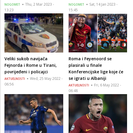
Thu, 2 Mar 2023 -
Sat, 14 Jan 2023 -
NOGOMET
NOGOMET
13:23
15:45
Veliki sukob navijača
Roma i Feyenoord se
Fejnorda i Rome u Tirani,
plasirali u finale
povrijeđeni i policajci
Konferencijske lige koje će
se igrati u Albaniji
Wed, 25 May 2022 -
AKTUELNOSTI
06:56
Fri, 6 May 2022 -
AKTUELNOSTI
06:48