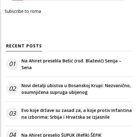
page
page
page
Subscribe to roma
RECENT POSTS
Na Ahiret preselila Bešić (rođ. Blažević) Senija –
01
Sena
Novi detalji ubistva u Bosanskoj Krupi: Nezvanično,
02
osumnjičena supruga ubijenog
Evo koje države su zasad za, a koje protiv Infantina
03
na izborima: Srbija i Hrvatska se izjasnile
04
Na Ahiret preselio ŠUPUK (Refik) ŠEFIK