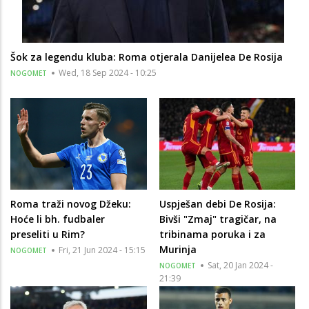
Šok za legendu kluba: Roma otjerala Danijelea De Rosija
Wed, 18 Sep 2024 - 10:25
NOGOMET
Roma traži novog Džeku:
Uspješan debi De Rosija:
Hoće li bh. fudbaler
Bivši "Zmaj" tragičar, na
preseliti u Rim?
tribinama poruka i za
Murinja
Fri, 21 Jun 2024 - 15:15
NOGOMET
Sat, 20 Jan 2024 -
NOGOMET
21:39