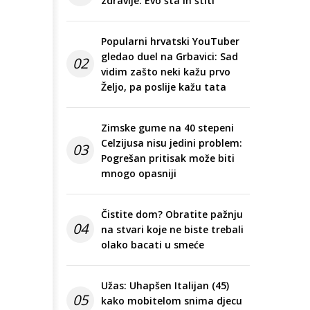
zdravije: Evo šta ih štiti
Popularni hrvatski YouTuber
gledao duel na Grbavici: Sad
02
vidim zašto neki kažu prvo
Željo, pa poslije kažu tata
Zimske gume na 40 stepeni
Celzijusa nisu jedini problem:
03
Pogrešan pritisak može biti
mnogo opasniji
Čistite dom? Obratite pažnju
04
na stvari koje ne biste trebali
olako bacati u smeće
Užas: Uhapšen Italijan (45)
05
kako mobitelom snima djecu