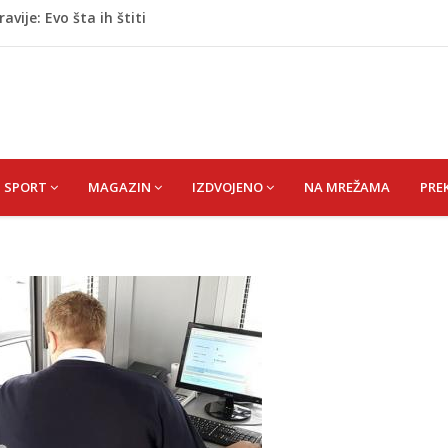
vije: Evo šta ih štiti
 mobitelom snima djecu na plaži
stvari koje ne biste trebali olako bacati u smeće
usa nisu jedini problem: Pogrešan pritisak može biti
ao duel na Grbavici: Sad vidim zašto neki kažu prvo Željo,
SPORT
MAGAZIN
IZDVOJENO
NA MREŽAMA
PRE