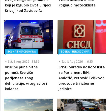
koji je izgubio život u rijeci
Poginuo motociklista
Krivaji kod Zavidovića
BOSNA I HERCEGOVINA
BOSNA I HERCEGOVINA
Sat, 8 Aug 2026 - 18:36
Sat, 8 Aug 2026 - 16:35
Vrućine pune hitne
SNSD odredio nosioce lista
pomoći: Sve više
za Parlament BiH:
pacijenata zbog
Amidžić, Petrović i Višković
dehidracije, vrtoglavice i
predvode tri izborne
kolapsa
jedinice