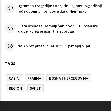
Ogromna tragedija: Otac, sin i njihov 16-godišnji
04
rođak poginuli pri povratku u Njemačku
Sutra dženaza Hamdiji Šahinoviću iz Bosanske
05
Krupe, kojeg je usmrtila supruga
06
Na Ahiret preselio HALILOVIĆ (Smajil) SEJAD
TAGS
CAZIN
KRAJINA
BOSNA I HERCEGOVINA
REGION
SVIJET