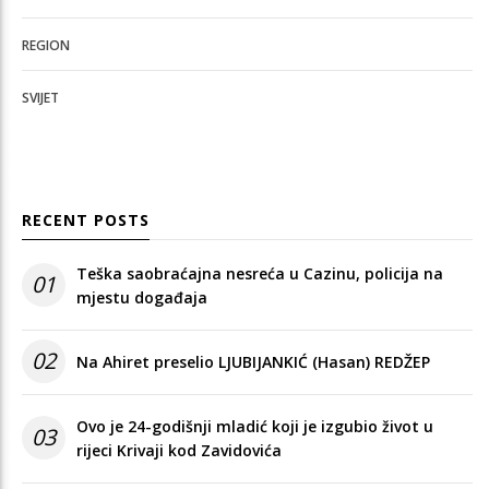
REGION
SVIJET
RECENT POSTS
Teška saobraćajna nesreća u Cazinu, policija na
01
mjestu događaja
02
Na Ahiret preselio LJUBIJANKIĆ (Hasan) REDŽEP
Ovo je 24-godišnji mladić koji je izgubio život u
03
rijeci Krivaji kod Zavidovića