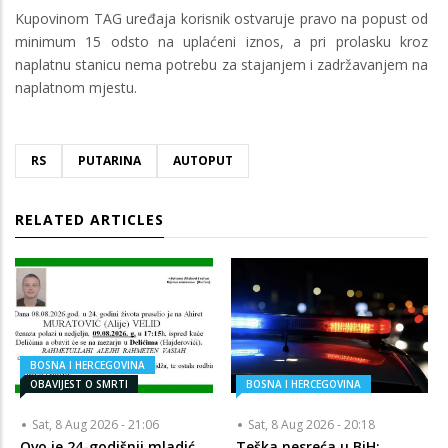
Kupovinom TAG uređaja korisnik ostvaruje pravo na popust od
minimum 15 odsto na uplaćeni iznos, a pri prolasku kroz
naplatnu stanicu nema potrebu za stajanjem i zadržavanjem na
naplatnom mjestu.
RS
PUTARINA
AUTOPUT
RELATED ARTICLES
BOSNA I HERCEGOVINA
OBAVIJEST O SMRTI
BOSNA I HERCEGOVINA
Sat, 8 Aug 2026 - 21:06
Sat, 8 Aug 2026 - 20:18
Ovo je 24-godišnji mladić
Teška nesreća u BiH: