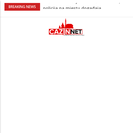
Ovo je 24-godišnji mladić koji je izgubio
BREAKING NEWS
život u rijeci Krivaji kod Zavidovića
Na Ahiret preselio LJUBIJANKIĆ (Hasan)
REDŽEP
Na Ahiret preselio HALILOVIĆ (Smajil)
SEJAD
Sutra dženaza Hamdiji Šahinoviću iz
Bosanske Krupe, kojeg je usmrtila
supruga
Teška saobraćajna nesreća u Cazinu,
policija na mjestu događaja