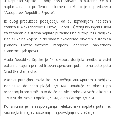
u Republici Srpskoj u potpunosti zatvara, a putarina će biti
naplaćivana po pređenom kilometru, rečeno je u preduzeću
"Autoputevi Republike Srpske".
Iz ovog preduzeća podsjećaju da su izgradnjom naplatnih
stanica u Aleksandrovcu, Novoj Topoli i Čatrnji ispunjeni uslovi
za zatvaranje sistema naplate putarine i na auto-putu Gradiška-
Banjaluka na kojem je do sada funkcionisao otvoreni sistem sa
jednom ulazno-izlaznom rampom, odnosno naplatnom
stanicom "Jakupovci".
Vlada Republike Srpske je 24. oktobra donijela uredbu o visini
putarine kojom je modifikovan cjenovnik putarine na auto-putu
Gradiška-Banjaluka.
Vlasnici putničkih vozila koji su vožnju auto-putem Gradiška-
Banjaluka do sada plaćali 2,5 KM, ubuduće će plaćati po
pređenoj kilometraži tako da će do Alekandrovca vožnja koštati
1,5 KM, do Nove Topole 2,5 KM, a do Čatrnje 3,5 KM.
Korisnicima je na raspolaganju i elektronska naplata putarine,
kao najbrži, najjednostavniji i najpovoljniji vid plaćanja.